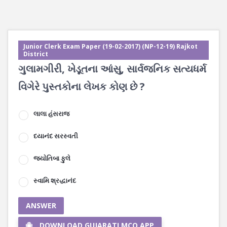
Junior Clerk Exam Paper (19-02-2017) (NP-12-19) Rajkot
District
ગુલામગીરી, ખેડૂતના આંસુ, સાર્વજનિક સત્યધર્મ
વિગેરે પુસ્તકોના લેખક કોણ છે ?
લાલા હંસરાજ
દયાનંદ સરસ્વતી
જ્યોતિબા ફુલે
સ્વામિ શ્રદ્ધાનંદ
ANSWER
DOWNLOAD GUJARATI MCQ APP