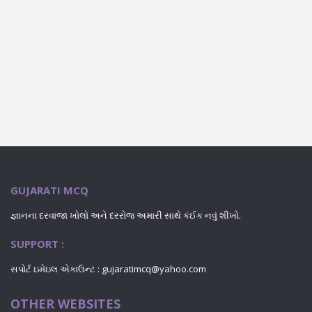
GUJARATI MCQ
જ્ઞાનના દરવાજા ખોલો અને દરરોજ અમારી સાથે કંઈક નવું શીખો.
SUPPORT :
સપોર્ટ ઇમેઇલ એકાઉન્ટ : gujaratimcq@yahoo.com
OTHER WEBSITES