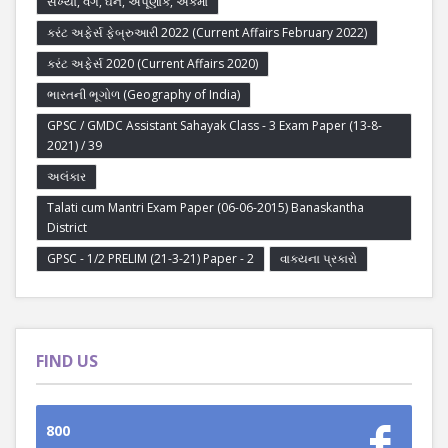
સંખ્યા, વર્ગ, ઘન, અપૂર્ણાંક, એકમો
કરંટ અફેર્સ ફેબ્રુઆરી 2022 (Current Affairs February 2022)
કરંટ અફેર્સ 2020 (Current Affairs 2020)
ભારતની ભૂગોળ (Geography of India)
GPSC / GMDC Assistant Sahayak Class - 3 Exam Paper (13-8-
2021) / 39
અલંકાર
Talati cum Mantri Exam Paper (06-06-2015) Banaskantha
District
GPSC - 1/2 PRELIM (21-3-21) Paper - 2
વાક્યના પ્રકારો
FIND US
800