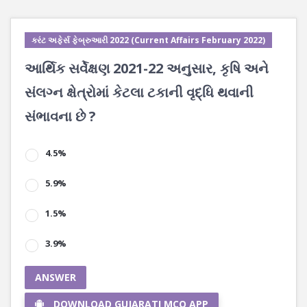
કરંટ અફેર્સ ફેબ્રુઆરી 2022 (Current Affairs February 2022)
આર્થિક સર્વેક્ષણ 2021-22 અનુસાર, કૃષિ અને
સંલગ્ન ક્ષેત્રોમાં કેટલા ટકાની વૃદ્ધિ થવાની
સંભાવના છે ?
4.5%
5.9%
1.5%
3.9%
ANSWER
DOWNLOAD GUJARATI MCQ APP