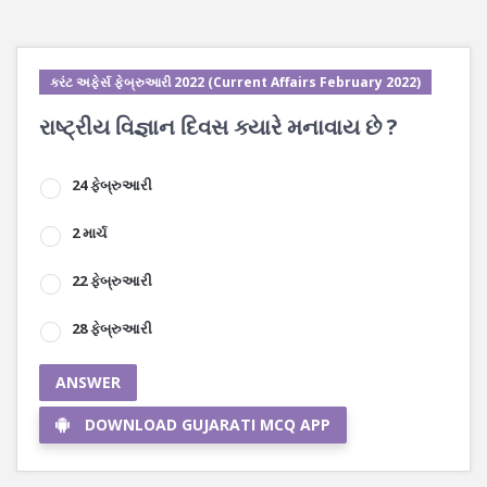
કરંટ અફેર્સ ફેબ્રુઆરી 2022 (Current Affairs February 2022)
રાષ્ટ્રીય વિજ્ઞાન દિવસ ક્યારે મનાવાય છે ?
24 ફેબ્રુઆરી
2 માર્ચ
22 ફેબ્રુઆરી
28 ફેબ્રુઆરી
ANSWER
DOWNLOAD GUJARATI MCQ APP