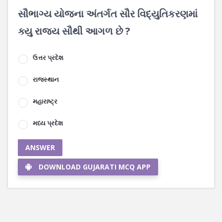
સૌભાગ્ય યોજના અંતર્ગત સૌર વિદ્યુતિકરણમાં
ક્યુ રાજ્ય સૌથી આગળ છે ?
ઉત્તર પ્રદેશ
રાજસ્થાન
મહારાષ્ટ્ર
મધ્ય પ્રદેશ
ANSWER
DOWNLOAD GUJARATI MCQ APP