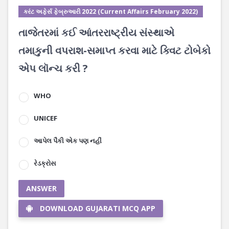
કરંટ અફેર્સ ફેબ્રુઆરી 2022 (Current Affairs February 2022)
તાજેતરમાં કઈ આંતરરાષ્ટ્રીય સંસ્થાએ
તમાકુની વપરાશ-સમાપ્ત કરવા માટે ક્વિટ ટોબેકો
એપ લૉન્ચ કરી ?
WHO
UNICEF
આપેલ પૈકી એક પણ નહીં
રેડક્રોસ
ANSWER
DOWNLOAD GUJARATI MCQ APP