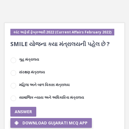
કરંટ અફેર્સ ફેબ્રુઆરી 2022 (Current Affairs February 2022)
SMILE યોજના ક્યા મંત્રાલયની પહેલ છે ?
ગૃહ મંત્રાલય
સંરક્ષણ મંત્રાલય
મહિલા અને બાળ વિકાસ મંત્રાલય
સામાજિક ન્યાય અને અધિકારિતા મંત્રાલય
ANSWER
DOWNLOAD GUJARATI MCQ APP