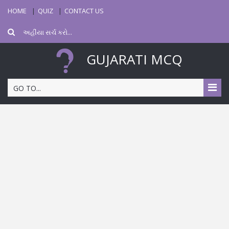
HOME
QUIZ
CONTACT US
GUJARATI MCQ
GO TO...