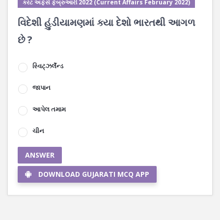
કરંટ અફેર્સ ફેબ્રુઆરી 2022 (Current Affairs February 2022)
વિદેશી હુંડીયામણમાં ક્યા દેશો ભારતથી આગળ
છે ?
સ્વિટ્ઝર્લૅન્ડ
જાપાન
આપેલ તમામ
ચીન
ANSWER
DOWNLOAD GUJARATI MCQ APP