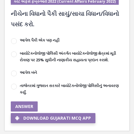
કરંટ અફેર્સ ફેબ્રુઆરી 2022 (Current Affairs February 2022)
નીચેના વિધાનો પૈકી સાચું/સાચા વિધાન/વિધાનો
પસંદ કરો.
આપેલ પૈકી એક પણ નહીં
બાયોટેકનોલોજી પોલિસી અંતર્ગત બાયોટેકનોલોજી ક્ષેત્રમાં મૂડી
રોકાણ પર 25% સુધીની નાણાકીય સહાયતા પ્રદાન કરાશે.
આપેલ બંને
તાજેતરમાં ગુજરાત સરકારે બાયોટેકનોલોજી પોલિસીનું અનાવરણ
કર્યું.
ANSWER
DOWNLOAD GUJARATI MCQ APP