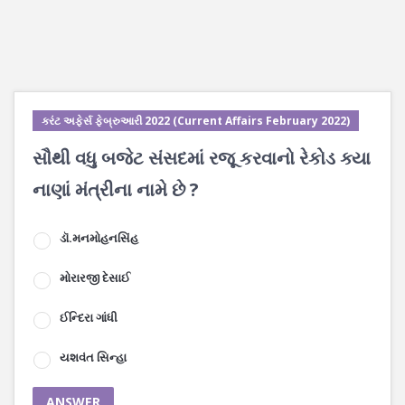
કરંટ અફેર્સ ફેબ્રુઆરી 2022 (Current Affairs February 2022)
સૌથી વધુ બજેટ સંસદમાં રજૂ કરવાનો રેકોડ ક્યા
નાણાં મંત્રીના નામે છે ?
ડૉ.મનમોહનસિંહ
મોરારજી દેસાઈ
ઈન્દિરા ગાંધી
યશવંત સિન્હા
ANSWER