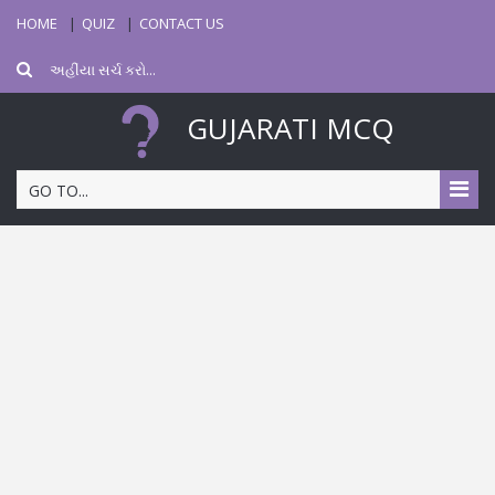
HOME
QUIZ
CONTACT US
GUJARATI MCQ
GO TO...