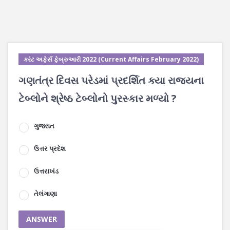
કરંટ અફેર્સ ફેબ્રુઆરી 2022 (Current Affairs February 2022)
ગણતંત્ર દિવસ પરેડમાં પ્રદર્શિત ક્યા રાજ્યના
ટેબ્લોને શ્રેષ્ઠ ટેબ્લોનો પુરસ્કાર મળ્યો ?
ગુજરાત
ઉત્તર પ્રદેશ
ઉત્તરાખંડ
તેલંગાણા
ANSWER