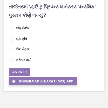
તાજેતરમાં 'હાઉ ટુ પ્રિવેન્ટ ધ નેકસ્ટ પેન્ડેમિક'
પુસ્તક કોણે લખ્યું ?
જેફ બેઝોસ
સુધા મૂર્તિ
બિલ ગેટ્સ
નરેન્દ્ર મોદી
ANSWER
DOWNLOAD GUJARATI MCQ APP