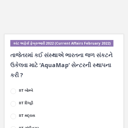
કરંટ અફેર્સ ફેબ્રુઆરી 2022 (Current Affairs February 2022)
તાજેતરમાં કઈ સંસ્થાએ ભારતના જળ સંકટને
ઉકેલવા માટે ‘AquaMap’ સેન્ટરની સ્થાપના
કરી ?
IIT બોમ્બે
IIT દિલ્હી
IIT મદ્રાસ