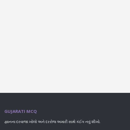
GUJARATI MCQ
જ્ઞાનના દરવાજા ખોલો અને દરરોજ અમારી સાથે કંઈક નવું શીખો.