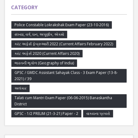
CATEGORY
Police Constable Lokrakshak Exam Paper (23-10-2016)
સંખ્યા, વર્ગ, ઘન, અપૂર્ણાંક, એકમો
કરંટ અફેર્સ ફેબ્રુઆરી 2022 (Current Affairs February 2022)
કરંટ અફેર્સ 2020 (Current Affairs 2020)
ભારતની ભૂગોળ (Geography of India)
GPSC / GMDC Assistant Sahayak Class - 3 Exam Paper (13-8-
2021) / 39
અલંકાર
Talati cum Mantri Exam Paper (06-06-2015) Banaskantha
District
GPSC - 1/2 PRELIM (21-3-21) Paper - 2
વાક્યના પ્રકારો