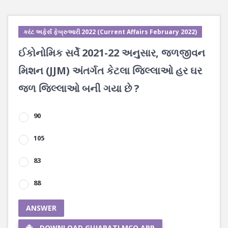
કરંટ અફેર્સ ફેબ્રુઆરી 2022 (Current Affairs February 2022)
ઈકોનોમિક સર્વે 2021-22 અનુસાર, જળજીવન
મિશન (JJM) અંતર્ગત કેટલા જિલ્લાઓ હર ઘર
જળ જિલ્લાઓ બની ગયા છે ?
90
105
83
88
ANSWER
DOWNLOAD GUJARATI MCQ APP