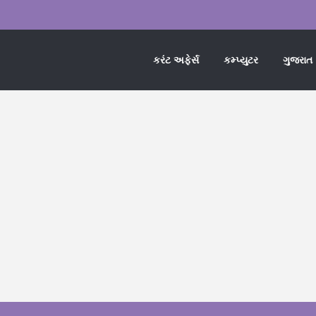
કરંટ અફેર્સ
કમ્પ્યુટર
ગુજરાત