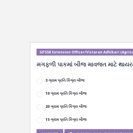
GPSSB Extension Officer/Vistaran Adhikari (Agricu
મગફળી પાકમાં બીજ માવજત માટે થાયરમ દ
3 ગ્રામ પ્રતિ કિગ્રા બીજ
10 ગ્રામ પ્રતિ કિગ્રા બીજ
20 ગ્રામ પ્રતિ કિગ્રા બીજ
15 ગ્રામ પ્રતિ કિગ્રા બીજ