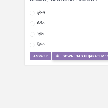
ફ્રેન્ચ
લેટીન
ગ્રીક
હિબ્રુ
ANSWER
DOWNLOAD GUJARATI MC