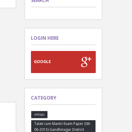
SEARCH
LOGIN HERE
GOOGLE
CATEGORY
તળપદા
Talati cum Mantri Exam Paper (06-
06-2015) Gandhinagar District