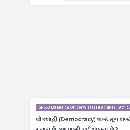
GPSSB Extension Officer/Vistaran Adhikari (Agricu
લોકશાહી (Democracy) શબ્દ મૂળ શબ્દ 
મનાય છે, આ શબ્દો કઈ ભાષાના છે ?