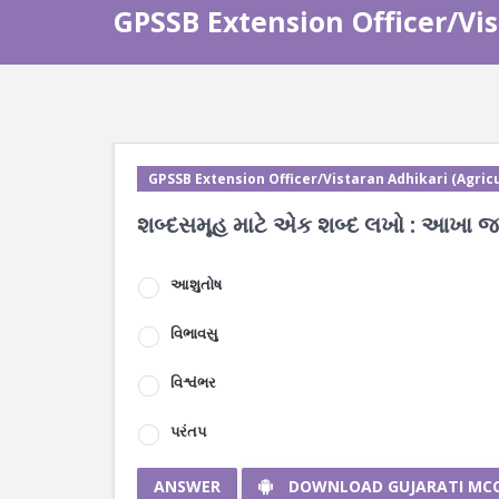
GPSSB Extension Officer/Vis
GPSSB Extension Officer/Vistaran Adhikari (Agricu
શબ્દસમૂહ માટે એક શબ્દ લખો : આખા જ
આશુતોષ
વિભાવસુ
વિશ્વંભર
પરંતપ
ANSWER
DOWNLOAD GUJARATI MC