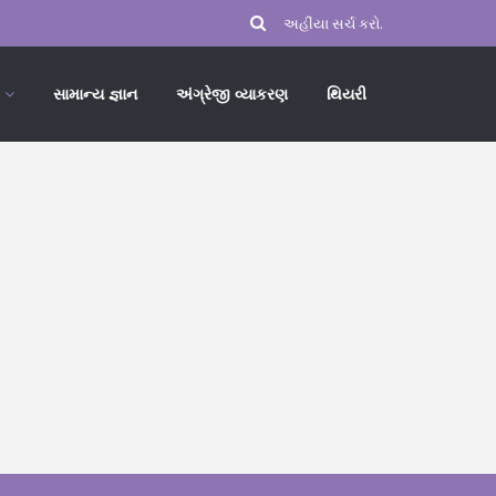
સામાન્ય જ્ઞાન
અંગ્રેજી વ્યાકરણ
થિયરી