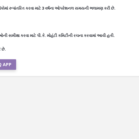
 બેંકોમાં રૂપાંતરિત કરવા માટે 3 વર્ષના ઓપરેશનલ સમયની ભલામણ કરી છે.
કાઓની સમીક્ષા કરવા માટે પી.કે. મોહંટી કમિટીની રચના કરવામાં આવી હતી.
 છે.
Q APP