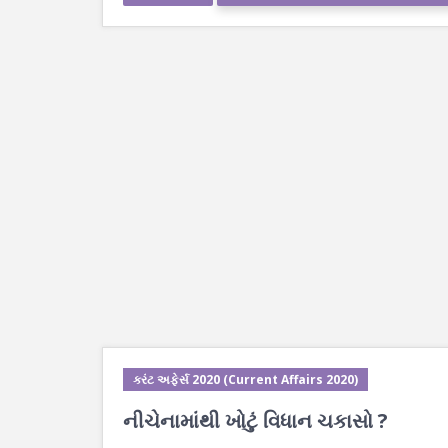
કરંટ અફેર્સ 2020 (Current Affairs 2020)
નીચેનામાંથી ખોટું વિધાન ચકાસો ?