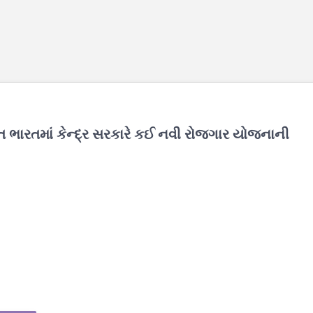
ગત ભારતમાં કેન્દ્ર સરકારે કઈ નવી રોજગાર યોજનાની