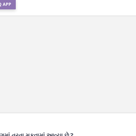
Q APP
માં તરતા મૂકવામાં આવ્યા છે ?