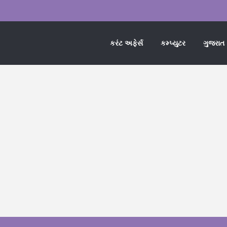
કરંટ અફેર્સ
કમ્પ્યુટર
ગુજરાત