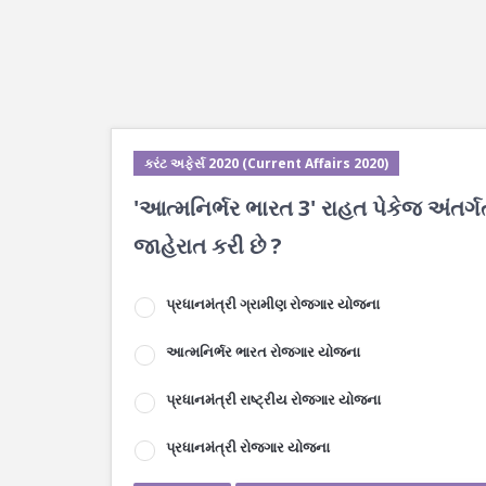
કરંટ અફેર્સ 2020 (Current Affairs 2020)
'આત્મનિર્ભર ભારત 3' રાહત પેકેજ અંતર્
જાહેરાત કરી છે ?
પ્રધાનમંત્રી ગ્રામીણ રોજગાર યોજના
આત્મનિર્ભર ભારત રોજગાર યોજના
પ્રધાનમંત્રી રાષ્ટ્રીય રોજગાર યોજના
પ્રધાનમંત્રી રોજગાર યોજના