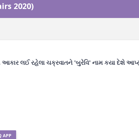
airs 2020)
ં આકાર લઈ રહેલા ચક્રવાતને 'બુરેવિ' નામ કયા દેશે આપ્યુ
Q APP