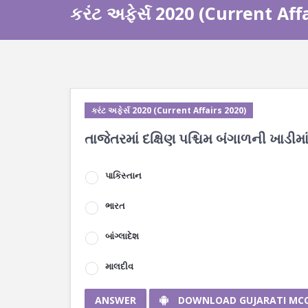
કરંટ અફેર્સ 2020 (Current Aff
કરંટ અફેર્સ 2020 (Current Affairs 2020)
તાજેતરમાં દક્ષિણ પશ્ચિમ બંગાળની ખાડીમા
પાકિસ્તાન
ભારત
બાંગ્લાદેશ
માલદીવ
ANSWER
DOWNLOAD GUJARATI MC