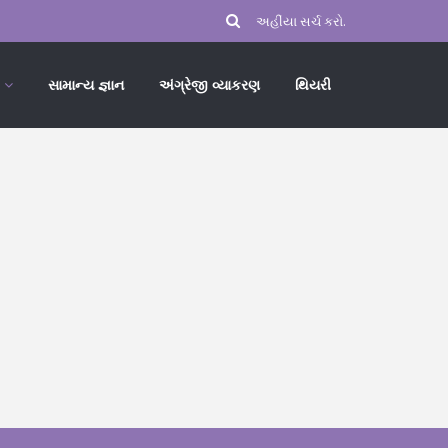
સામાન્ય જ્ઞાન
અંગ્રેજી વ્યાકરણ
થિયરી