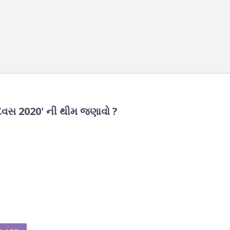
 દિવસ 2020' ની થીમ જણાવો ?