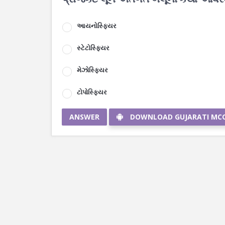
આયનોસ્ફિયર
સ્ટેટોસ્ફિયર
મેઝોસ્ફિયર
ટોપોસ્ફિયર
ANSWER
DOWNLOAD GUJARATI MC