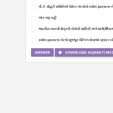
પી.કે. મોહંટી સમિતિએ પેમેન્ટ બૅન્કોનો સ્મોલ ફાઇનાન્સ
એક પણ નહીં
ભારતીય ખાનગી ક્ષેત્રની બેંકોની માલિકી અંગે માર્ગદર્શિ
સ્મોલ ફાઇનાન્સ બેન્કો મૂળભૂત બેન્કિંગ સેવાઓ પ્રદાન કરે
ANSWER
DOWNLOAD GUJARATI MC