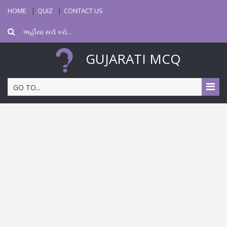
HOME
QUIZ
CONTACT US
GUJARATI MCQ
GO TO...