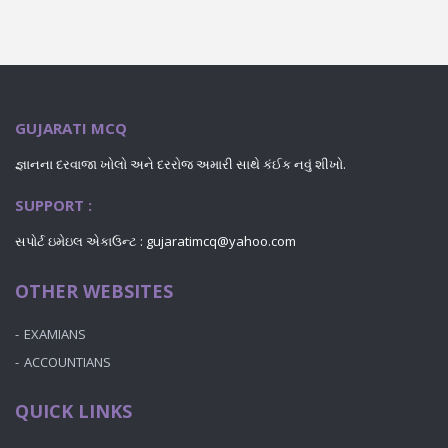
GUJARATI MCQ
જ્ઞાનના દરવાજા ખોલો અને દરરોજ અમારી સાથે કંઈક નવું શીખો.
SUPPORT :
સપોર્ટ ઇમેઇલ એકાઉન્ટ : gujaratimcq@yahoo.com
OTHER WEBSITES
EXAMIANS
ACCOUNTIANS
QUICK LINKS