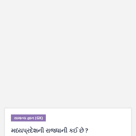
સામાન્ય જ્ઞાન (GK)
મધ્યપ્રદેશની રાજધાની કઈ છે ?