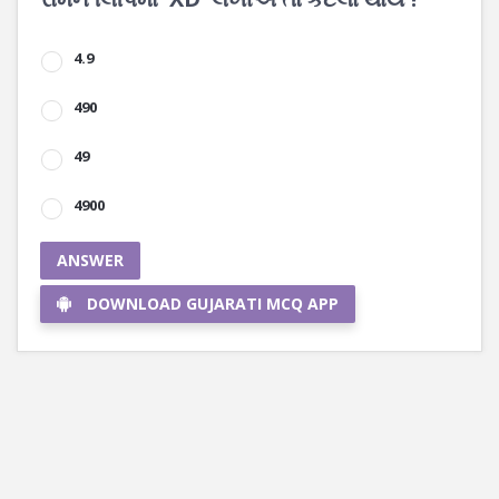
4.9
490
49
4900
ANSWER
DOWNLOAD GUJARATI MCQ APP