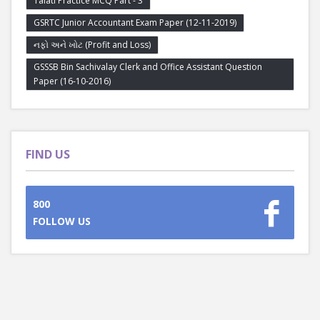
Talati Practice MCQ Part - 3
GSRTC Junior Accountant Exam Paper (12-11-2019)
નફો અને ખોટ (Profit and Loss)
GSSSB Bin Sachivalay Clerk and Office Assistant Question
Paper (16-10-2016)
FIND US
800
FOLLOW US