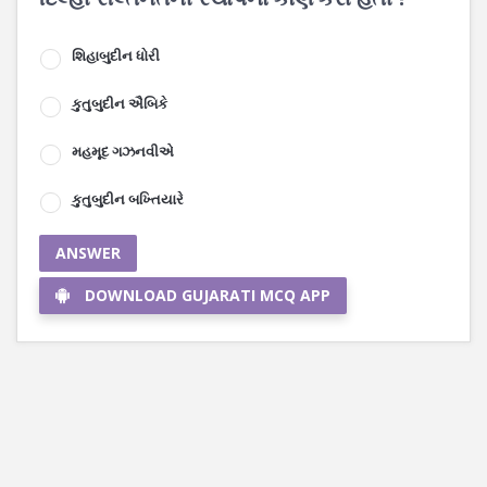
શિહાબુદીન ધોરી
કુતુબુદીન ઐબિકે
મહમૂદ ગઝનવીએ
કુતુબુદીન બખ્તિયારે
ANSWER
DOWNLOAD GUJARATI MCQ APP