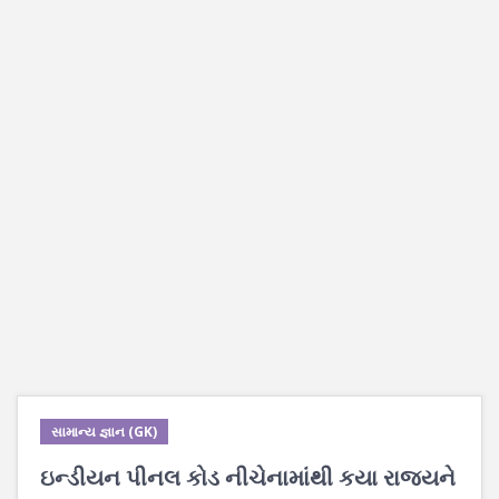
સામાન્ય જ્ઞાન (GK)
ઇન્ડીયન પીનલ કોડ નીચેનામાંથી કયા રાજયને