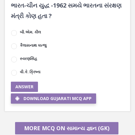
ભારત-ચીન યુદ્ધ -1962 સમયે ભારતના સંરક્ષણ
મંત્રી કોણ હતા ?
બી‌.એમ. કૌલ
કૈલાસનાથ કાત્જુ
સ્વરણસિંહ
વી.કે. ક્રિષ્ના
ANSWER
DOWNLOAD GUJARATI MCQ APP
MORE MCQ ON સામાન્ય જ્ઞાન (GK)