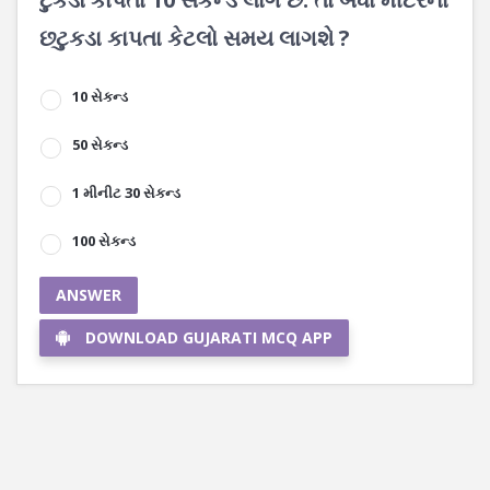
છટુકડા કાપતા કેટલો સમય લાગશે ?
10 સેકન્ડ
50 સેકન્ડ
1 મીનીટ 30 સેકન્ડ
100 સેકન્ડ
ANSWER
DOWNLOAD GUJARATI MCQ APP