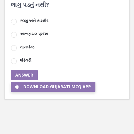
લાગુ પડતું નથી?
જમ્મુ અને કાશ્મીર
અરૂણાચલ પ્રદેશ
નાગાલેન્ડ
પાંડેચરી
ANSWER
DOWNLOAD GUJARATI MCQ APP