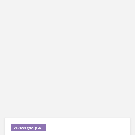
સામાન્ય જ્ઞાન (GK)