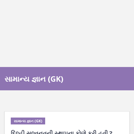
સામાન્ય જ્ઞાન (GK)
સામાન્ય જ્ઞાન (GK)
દિલ્હી સલ્તનતની સ્થાપના કોણે કરી હતી ?