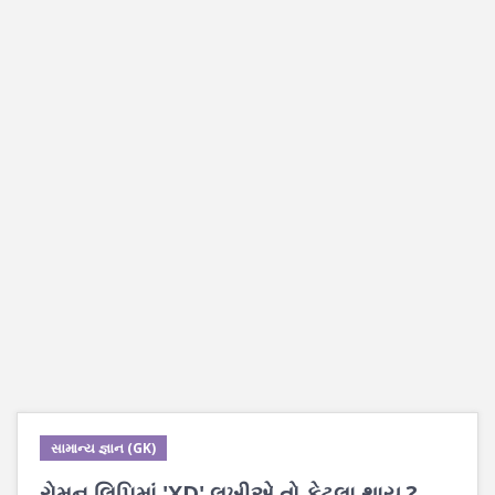
સામાન્ય જ્ઞાન (GK)
રોમન લિપિમાં 'XD' લખીએ તો કેટલા થાય ?