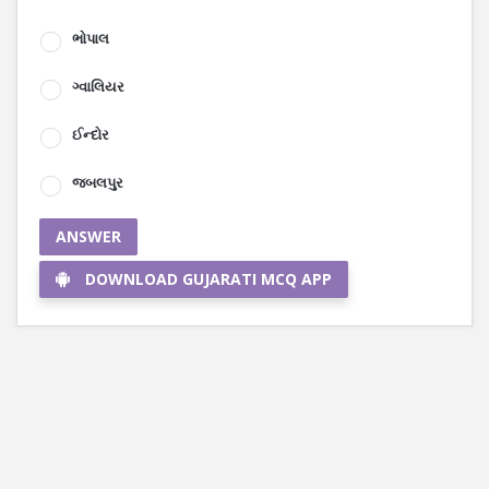
ભોપાલ
ગ્વાલિયર
ઈન્દોર
જબલપુર
ANSWER
DOWNLOAD GUJARATI MCQ APP