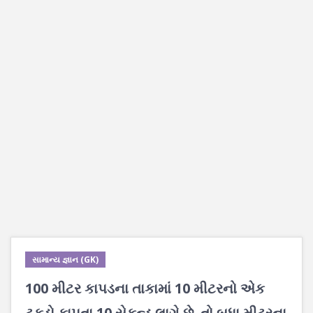
સામાન્ય જ્ઞાન (GK)
100 મીટર કાપડના તાકામાં 10 મીટરનો એક
ટુકડો કાપતા 10 સેકન્ડ લાગે છે. તો બધા મીટરના