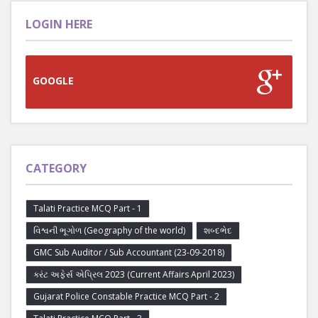
LOGIN HERE
GOOGLE
CATEGORY
Talati Practice MCQ Part - 1
વિશ્વની ભૂગોળ (Geography of the world)
શબ્દભેદ
GMC Sub Auditor / Sub Accountant (23-09-2018)
કરંટ અફેર્સ એપ્રિલ 2023 (Current Affairs April 2023)
Gujarat Police Constable Practice MCQ Part - 2