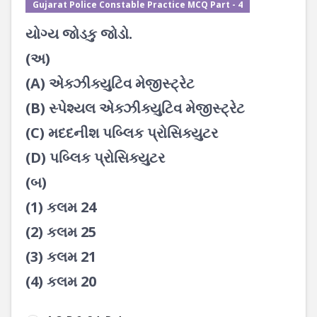
Gujarat Police Constable Practice MCQ Part - 4
યોગ્ય જોડકુ જોડો.
(અ)
(A) એક્ઝીક્યુટિવ મેજીસ્ટ્રેટ
(B) સ્પેશ્યલ એક્ઝીક્યુટિવ મેજીસ્ટ્રેટ
(C) મદદનીશ પબ્લિક પ્રોસિક્યુટર
(D) પબ્લિક પ્રોસિક્યુટર
(બ)
(1) કલમ 24
(2) કલમ 25
(3) કલમ 21
(4) કલમ 20