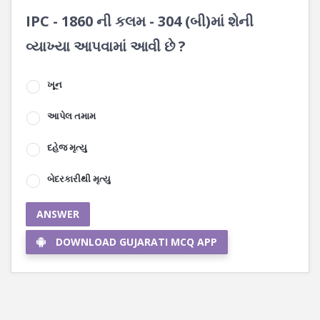
IPC - 1860 ની કલમ - 304 (બી)માં શેની
વ્યાખ્યા આપવામાં આવી છે ?
ખૂન
આપેલ તમામ
દહેજ મૃત્યુ
બેદરકારીથી મૃત્યુ
ANSWER
DOWNLOAD GUJARATI MCQ APP