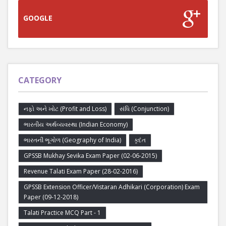
GOOGLE
CATEGORY
નફો અને ખોટ (Profit and Loss)
સંધિ (Conjunction)
ભારતીય અર્થવ્યવસ્થા (Indian Economy)
ભારતની ભૂગોળ (Geography of India)
કૃદંત
GPSSB Mukhay Sevika Exam Paper (02-06-2015)
Revenue Talati Exam Paper (28-02-2016)
GPSSB Extension Officer/Vistaran Adhikari (Corporation) Exam
Paper (09-12-2018)
Talati Practice MCQ Part - 1