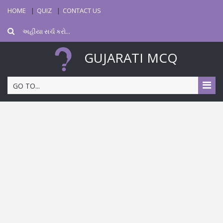
HOME
QUIZ
CONTACT US
GUJARATI MCQ
GO TO...