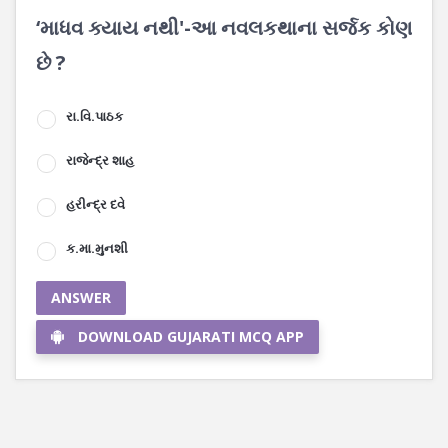
‘માધવ ક્યાય નથી'-આ નવલકથાના સર્જક કોણ
છે ?
રા.વિ.પાઠક
રાજેન્દ્ર શાહ
હરીન્દ્ર દવે
ક.મા.મુનશી
ANSWER
DOWNLOAD GUJARATI MCQ APP