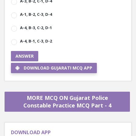
A-3, B-2, C-1, D-4
A-1, B-2, C-3, D-4
A-4, B-3, C-2, D-1
A-4, B-1, C-3, D-2
ANSWER
DOWNLOAD GUJARATI MCQ APP
MORE MCQ ON Gujarat Police
Constable Practice MCQ Part - 4
DOWNLOAD APP