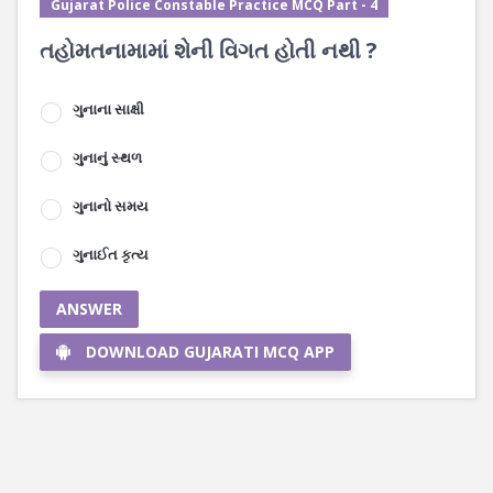
Gujarat Police Constable Practice MCQ Part - 4
તહોમતનામામાં શેની વિગત હોતી નથી ?
ગુનાના સાક્ષી
ગુનાનું સ્થળ
ગુનાનો સમય
ગુનાઈત કૃત્ય
ANSWER
DOWNLOAD GUJARATI MCQ APP