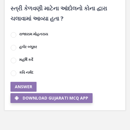
સ્ત્રી કેળવણી માટેના આંદોલનો કોના દ્વારા
ચલાવામાં આવ્યા હતા ?
રાજારામ મોહનરાય
હર્બર બ્લૂમર
મહર્ષિ કર્વે
કવિ નર્મદ
ANSWER
DOWNLOAD GUJARATI MCQ APP