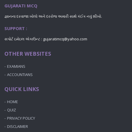
GUJARATI MCQ
જ્ઞાનના દરવાજા ખોલો અને દરરોજ અમારી સાથે કંઈક નવું શીખો.
SUPPORT :
સપોર્ટ ઇમેઇલ એકાઉન્ટ : gujaratimcq@yahoo.com
OTHER WEBSITES
EXAMIANS
ACCOUNTIANS
QUICK LINKS
HOME
QUIZ
PRIVACY POLICY
DISCLAIMER