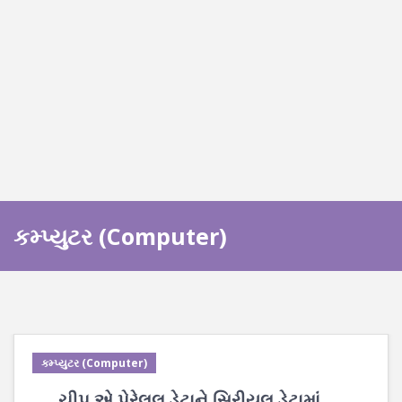
કમ્પ્યુટર (Computer)
કમ્પ્યુટર (Computer)
___ ચીપ એ પેરેલલ ડેટાને સિરીયલ ડેટામાં