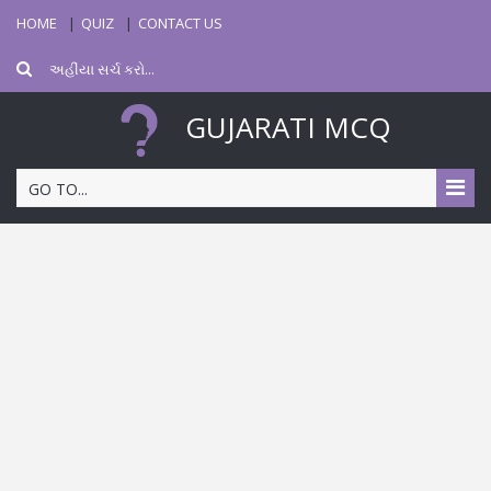
HOME
QUIZ
CONTACT US
GUJARATI MCQ
GO TO...