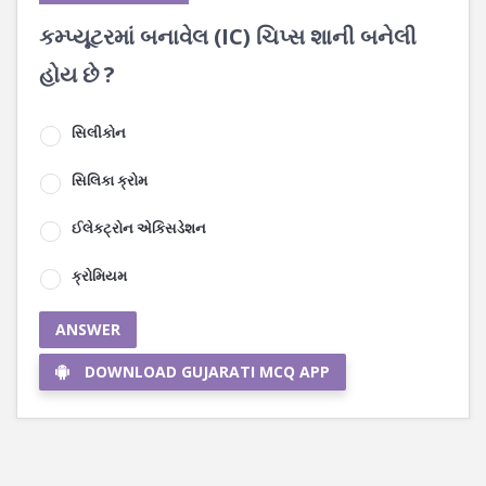
કમ્પ્યૂટરમાં બનાવેલ (IC) ચિપ્સ શાની બનેલી
હોય છે ?
સિલીકોન
સિલિકા ક્રોમ
ઈલેકટ્રોન એકિસડેશન
ક્રોમિયમ
ANSWER
DOWNLOAD GUJARATI MCQ APP