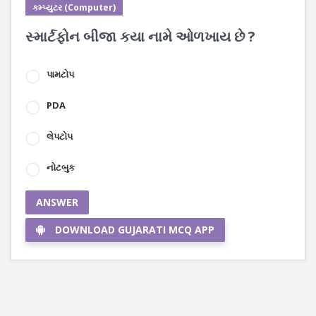
કમ્પ્યુટર (Computer)
સ્માર્ટફોન બીજા કયા નામે ઓળખાય છે ?
પામટોપ
PDA
લેપટોપ
નોટબુક
ANSWER
DOWNLOAD GUJARATI MCQ APP