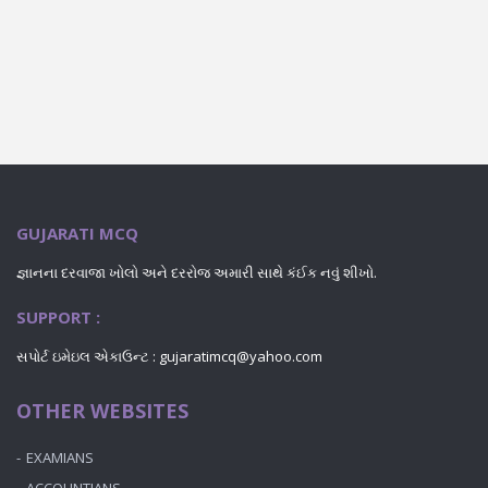
GUJARATI MCQ
જ્ઞાનના દરવાજા ખોલો અને દરરોજ અમારી સાથે કંઈક નવું શીખો.
SUPPORT :
સપોર્ટ ઇમેઇલ એકાઉન્ટ : gujaratimcq@yahoo.com
OTHER WEBSITES
EXAMIANS