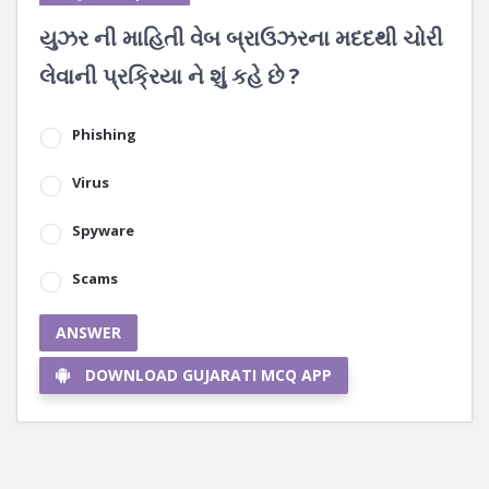
યુઝર ની માહિતી વેબ બ્રાઉઝરના મદદથી ચોરી
લેવાની પ્રક્રિયા ને શું કહે છે ?
Phishing
Virus
Spyware
Scams
ANSWER
DOWNLOAD GUJARATI MCQ APP