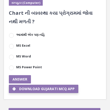
કમ્પ્યુટર (Computer)
Chart ની વ્યવસ્થા કયા પ્રોગ્રામમાં જોવા
નથી મળતી ?
આમાંથી એક પણ નહિ
MS Excel
MS Word
MS Power Point
ANSWER
DOWNLOAD GUJARATI MCQ APP