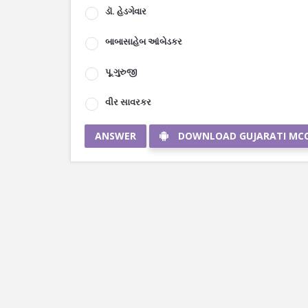
ડૉ. હેડગેવાર
બાબાસાહેબ આંબેડકર
પૂ.ગુરુજી
વીર સાવરકર
ANSWER
DOWNLOAD GUJARATI MC