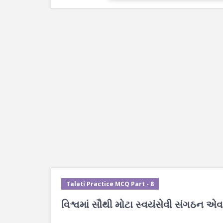
Talati Practice MCQ Part - 8
વિશ્વમાં સૌથી મોટા સ્વયંસેવી સંગઠન એવા