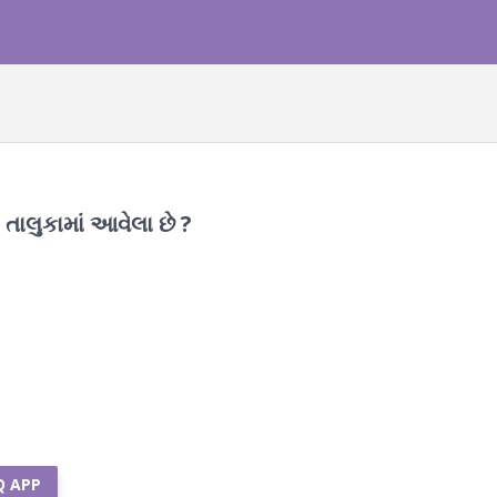
 તાલુકામાં આવેલા છે ?
Q APP