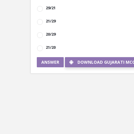
29/21
21/29
20/29
21/20
ANSWER
DOWNLOAD GUJARATI MC