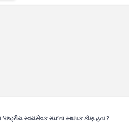
 ‘રાષ્ટ્રીય સ્વયંસેવક સંઘ’ના સ્થાપક કોણ હતા ?