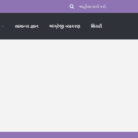
સામાન્ય જ્ઞાન
અંગ્રેજી વ્યાકરણ
થિયરી