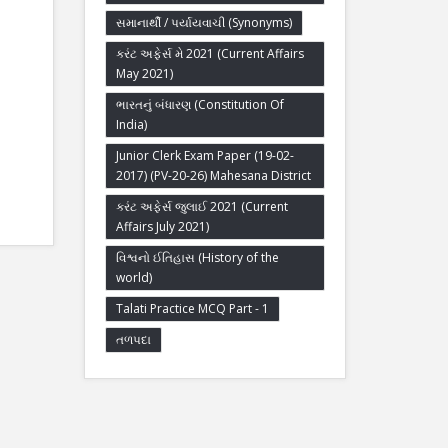
સમાનાર્થી / પર્યાયવાચી (Synonyms)
કરંટ અફેર્સ મે 2021 (Current Affairs
May 2021)
ભારતનું બંધારણ (Constitution Of
India)
Junior Clerk Exam Paper (19-02-
2017) (PV-20-26) Mahesana District
કરંટ અફેર્સ જુલાઈ 2021 (Current
Affairs July 2021)
વિશ્વનો ઈતિહાસ (History of the
world)
Talati Practice MCQ Part - 1
તળપદા