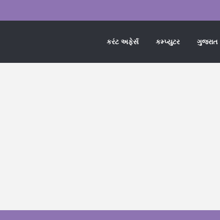
કરંટ અફેર્સ
કમ્પ્યુટર
ગુજરાત