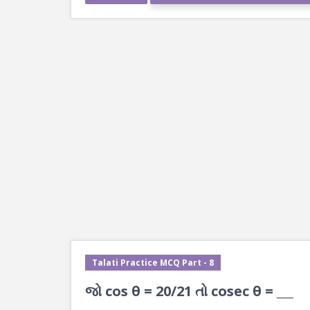
Talati Practice MCQ Part - 8
જો cos θ = 20/21 તો cosec θ = ___