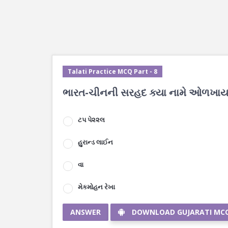
Talati Practice MCQ Part - 8
ભારત-ચીનની સરહદ ક્યા નામે ઓળખાય 
ટપ પે૨૨લ
હુરાન્ડ લાઈન
વા
મેકમોહન રેખા
ANSWER
DOWNLOAD GUJARATI MC