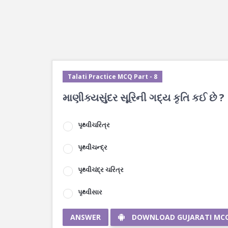
Talati Practice MCQ Part - 8
માણીક્યસુંદર સૂરિની ગદ્ય કૃતિ કઈ છે ?
પૃથ્વીચરિત્ર
પૃથ્વીચન્દ્ર
પૃથ્વીચંદ્ર ચરિત્ર
પૃથ્વીસાર
ANSWER
DOWNLOAD GUJARATI MC