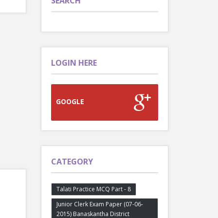
SEARCH
LOGIN HERE
GOOGLE
CATEGORY
Talati Practice MCQ Part - 8
Junior Clerk Exam Paper (07-06-
2015) Banaskantha District