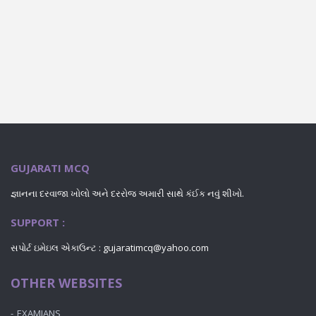
GUJARATI MCQ
જ્ઞાનના દરવાજા ખોલો અને દરરોજ અમારી સાથે કંઈક નવું શીખો.
SUPPORT :
સપોર્ટ ઇમેઇલ એકાઉન્ટ : gujaratimcq@yahoo.com
OTHER WEBSITES
EXAMIANS