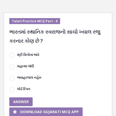
Talati Practice MCQ Part - 8
ભારતમાં સ્થાનિક સ્વરાજનો સાચો ખ્યાલ રજુ
કરનાર કોણ છે ?
શ્રી વિનોબા ભાવે
મહાત્મા ગાંધી
જવાહરલાલ નહેરુ
લોર્ડ રિપન
ANSWER
DOWNLOAD GUJARATI MCQ APP