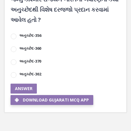
અનુચ્છેદથી વિશેષ દરજ્જો પ્રદાન કરવામાં
આવેલ હતો ?
અનુચ્છેદ-356
અનુચ્છેદ-360
અનુચ્છેદ-370
અનુચ્છેદ-302
ANSWER
DOWNLOAD GUJARATI MCQ APP