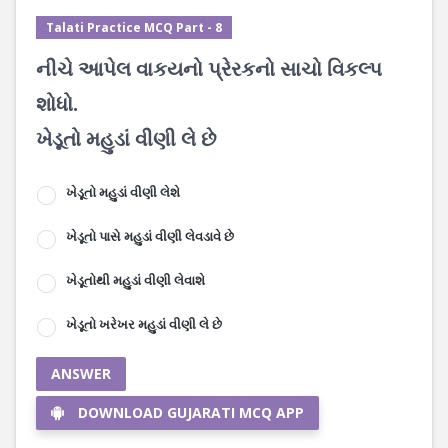
Talati Practice MCQ Part - 8
નીચે આપેલ વાકયનો પ્રેરકનો સાચો વિકલ્પ
શોધો.
ખેડૂતો મહુડાં વીણી લે છે
ખેડૂતો મહુડાં વીણી લેશે
ખેડૂતો પાસે મહુડાં વીણી લેવડાવે છે
ખેડૂતોથી મહુડાં વીણી લેવાશે
ખેડૂતો ખરેખર મહુડાં વીણી લે છે
ANSWER
DOWNLOAD GUJARATI MCQ APP