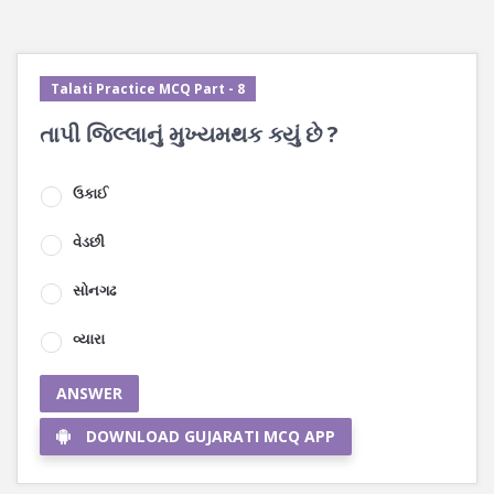
Talati Practice MCQ Part - 8
તાપી જિલ્લાનું મુખ્યમથક ક્યું છે ?
ઉકાઈ
વેડછી
સોનગઢ
વ્યારા
ANSWER
DOWNLOAD GUJARATI MCQ APP