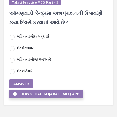
Talati Practice MCQ Part - 8
આંગણવાડી કેન્દ્રમાં અન્નપ્રાશનની ઉજવણી
કયા દિવસે કરવામાં આવે છે ?
મહિનાના ચોથા શુક્રવારે
દર મંગળવારે
મહિનાના બીજા મંગળવારે
દર શનિવારે
ANSWER
DOWNLOAD GUJARATI MCQ APP