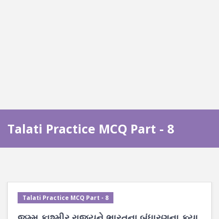
Talati Practice MCQ Part - 8
Talati Practice MCQ Part - 8
જમ્મુ કાશ્મીર રાજ્યને ભારતના બંધારણના ક્યા