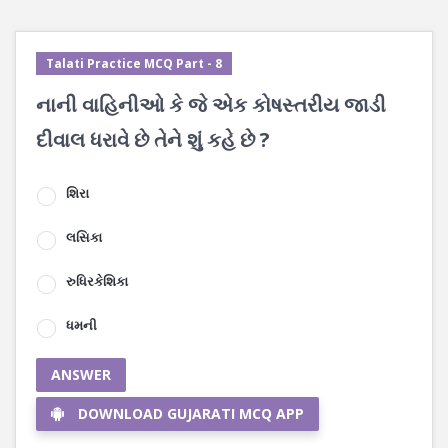
Talati Practice MCQ Part - 8
નાની વાહિનીઓ કે જે એક કોષસ્તરીય જાડી
દીવાલ ધરાવે છે તેને શું કહે છે ?
શિરા
લસિકા
રુધિરકેશિકા
ધમની
ANSWER
DOWNLOAD GUJARATI MCQ APP