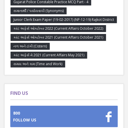
Gujarat Police Constable Practice MCQ Part - 4
સમાનાર્થી / પર્યાયવાચી (Synonyms)
Junior Clerk Exam Paper (19-02-2017) (NP-12-19) Rajkot District
કરંટ અફેર્સ ઓક્ટોબર 2022 (Current Affairs October 2022)
કરંટ અફેર્સ ઓક્ટોબર 2021 (Current Affairs October 2021)
નળ અને ટાંકી (Cistern)
કરંટ અફેર્સ મે 2021 (Current Affairs May 2021)
સમય અને કામ (Time and Work)
FIND US
800
FOLLOW US