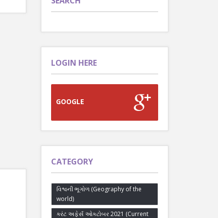
SEARCH
LOGIN HERE
GOOGLE
CATEGORY
વિશ્વની ભૂગોળ (Geography of the
world)
કરંટ અફેર્સ ઓક્ટોબર 2021 (Current