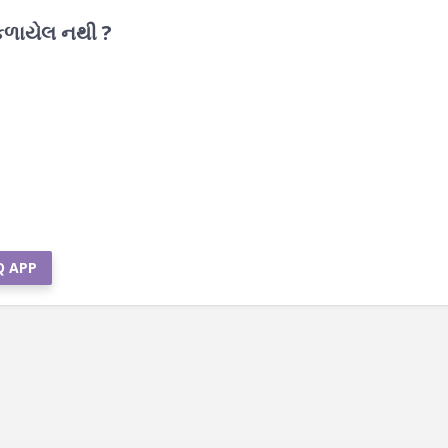
ંકળાયેલ નથી ?
Q APP