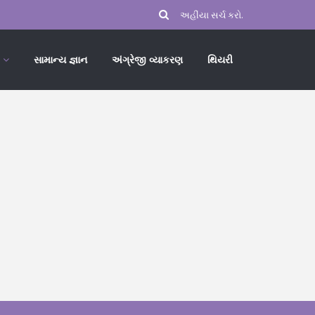
સામાન્ય જ્ઞાન
અંગ્રેજી વ્યાકરણ
થિયરી