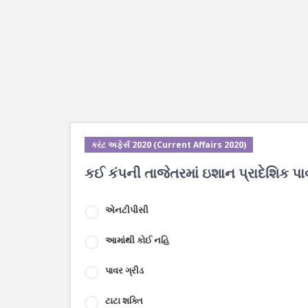
કરંટ અફેર્સ 2020 (Current Affairs 2020)
કઈ કંપની તાજેતરમાં ઇશાન પ્રાદેશિક પા
એનટીપીસી
આમાંથી કોઈ નહિ
પાવર ગ્રીડ
ટાટા શક્તિ