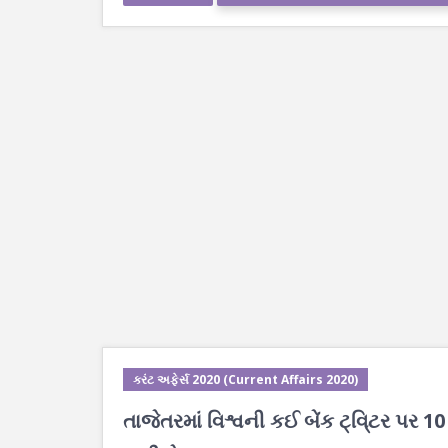
કરંટ અફેર્સ 2020 (Current Affairs 2020)
તાજેતરમાં વિશ્વની કઈ બેંક ટ્વિ્ટર પર 1