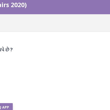
airs 2020)
પે છે ?
Q APP