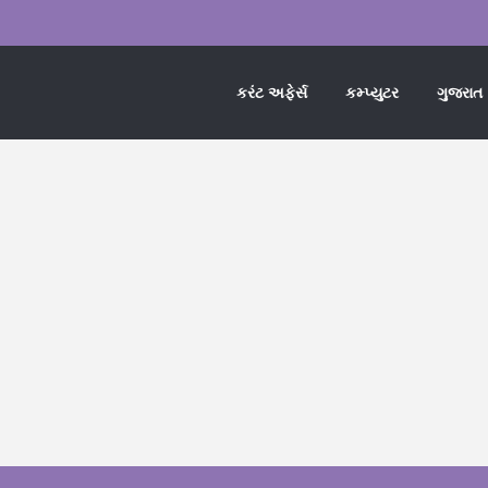
કરંટ અફેર્સ
કમ્પ્યુટર
ગુજરાત