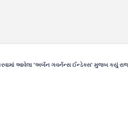
કરવામાં આવેલા 'અર્બન ગવર્નન્સ ઈન્ડેક્સ' મુજબ કયું રા