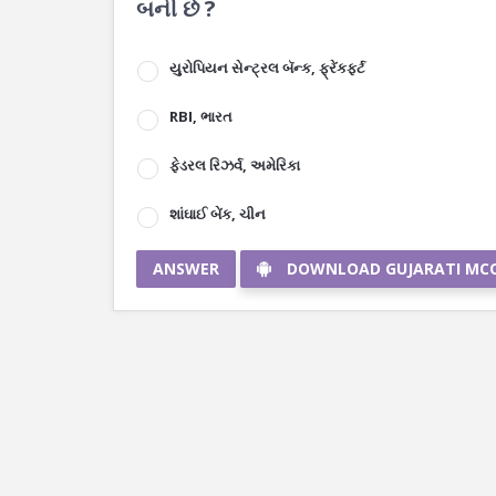
બની છે ?
યુરોપિયન સેન્ટ્રલ બૅન્ક, ફ્રેંકફર્ટ
RBI, ભારત
ફેડરલ રિઝર્વ, અમેરિકા
શાંઘાઈ બેંક, ચીન
ANSWER
DOWNLOAD GUJARATI MC