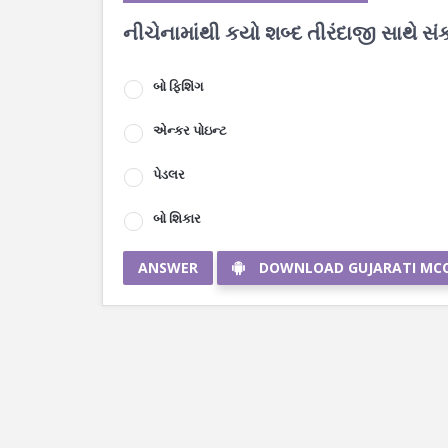
નીચેનામાંથી કયો શબ્દ તીરંદાજી સાથે સ
બો ફિશિંગ
એન્કર પોઇન્ટ
પેડલર
બો શિકાર
ANSWER
DOWNLOAD GUJARATI MC