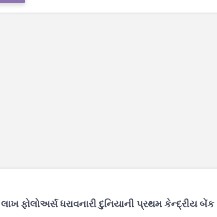
0 લાખ ફોલોઅર્સ ધરાવનારી દુનિયાની પ્રથમ કેન્દ્રીય બેંક