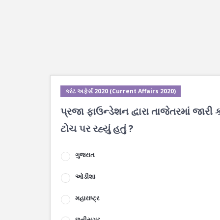
કરંટ અફેર્સ 2020 (Current Affairs 2020)
પ્રજા ફાઉન્ડેશન દ્વારા તાજેતરમાં જારી 
ટોચ પર રહ્યું હતું ?
ગુજરાત
ઓડીશા
મહારાષ્ટ્ર
છત્તીસગઢ