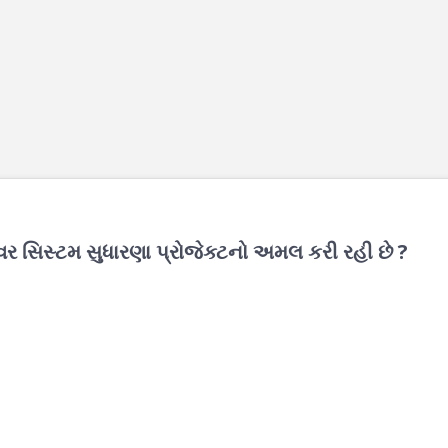
વર સિસ્ટમ સુધારણા પ્રોજેક્ટનો અમલ કરી રહી છે ?