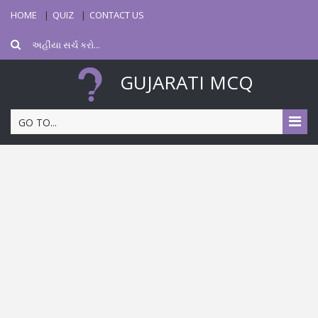
HOME
QUIZ
CONTACT US
GUJARATI MCQ
GO TO...