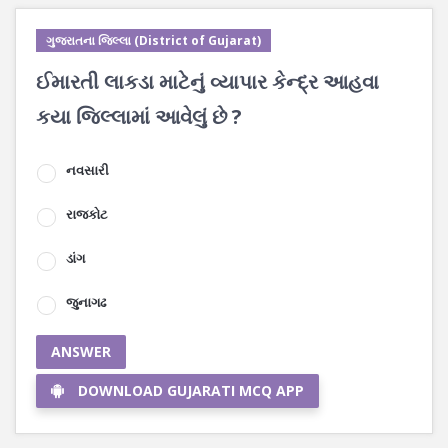
ગુજરાતના જિલ્લા (District of Gujarat)
ઈમારતી લાકડા માટેનું વ્યાપાર કેન્દ્ર આહવા
કયા જિલ્લામાં આવેલું છે ?
નવસારી
રાજકોટ
ડાંગ
જુનાગઢ
ANSWER
DOWNLOAD GUJARATI MCQ APP