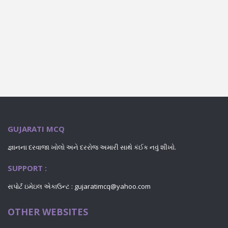
GUJARATI MCQ
જ્ઞાનના દરવાજા ખોલો અને દરરોજ અમારી સાથે કંઈક નવું શીખો.
SUPPORT :
સપોર્ટ ઇમેઇલ એકાઉન્ટ : gujaratimcq@yahoo.com
OTHER WEBSITES