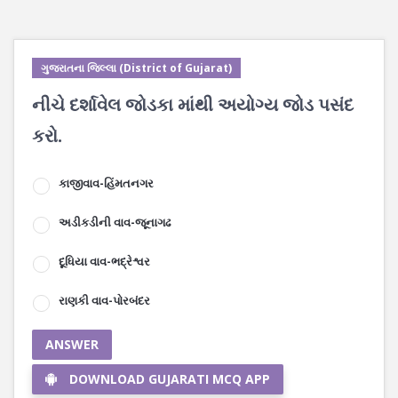
ગુજરાતના જિલ્લા (District of Gujarat)
નીચે દર્શાવેલ જોડકા માંથી અયોગ્ય જોડ પસંદ
કરો.
કાજીવાવ-હિંમતનગર
અડીકડીની વાવ-જૂનાગઢ
દૂધિયા વાવ-ભદ્રેશ્વર
રાણકી વાવ-પોરબંદર
ANSWER
DOWNLOAD GUJARATI MCQ APP