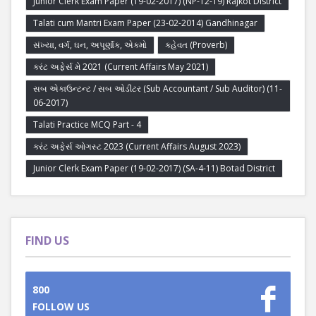
Junior Clerk Exam Paper (19-02-2017) (NP-12-19) Rajkot District
Talati cum Mantri Exam Paper (23-02-2014) Gandhinagar
સંખ્યા, વર્ગ, ઘન, અપૂર્ણાંક, એકમો
કહેવત (Proverb)
કરંટ અફેર્સ મે 2021 (Current Affairs May 2021)
સબ એકાઉન્ટન્ટ / સબ ઓડીટર (Sub Accountant / Sub Auditor) (11-
06-2017)
Talati Practice MCQ Part - 4
કરંટ અફેર્સ ઓગસ્ટ 2023 (Current Affairs August 2023)
Junior Clerk Exam Paper (19-02-2017) (SA-4-11) Botad District
FIND US
800
FOLLOW US