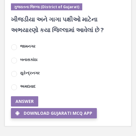
ગુજરાતના જિલ્લા (District of Gujarat)
ખીજડીયા અને ગાગા પક્ષીઓ માટેના
અભયારણો કયા જિલ્લામાં આવેલાં છે ?
જામનગર
બનાસકાંઠા
સુરેન્દ્રનગર
અમદાવાદ
ANSWER
DOWNLOAD GUJARATI MCQ APP