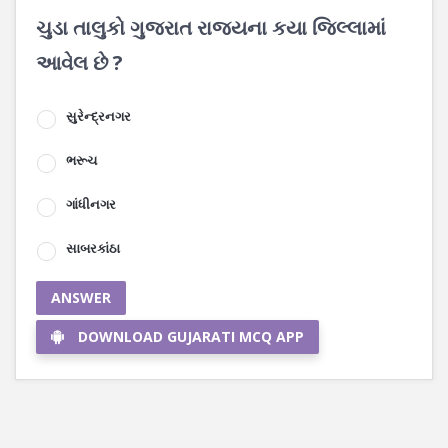
ચુડા તાલુકો ગુજરાત રાજ્યના કયા જિલ્લામાં
આવેલ છે ?
સુરેન્દ્રનગર
ભરૂચ
ગાંધીનગર
સાબરકાંઠા
ANSWER
DOWNLOAD GUJARATI MCQ APP