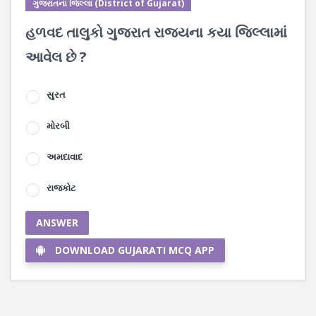
ગુજરાતના જિલ્લા (District of Gujarat)
હળવદ તાલુકો ગુજરાત રાજ્યના કયા જિલ્લામાં
આવેલ છે ?
સુરત
મોરબી
અમદાવાદ
રાજકોટ
ANSWER
DOWNLOAD GUJARATI MCQ APP