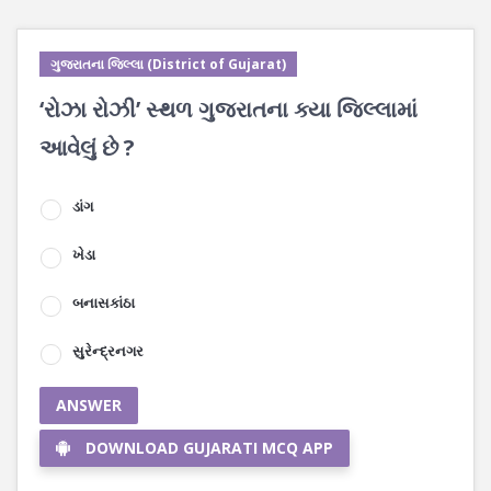
ગુજરાતના જિલ્લા (District of Gujarat)
‘રોઝા રોઝી’ સ્થળ ગુજરાતના ક્યા જિલ્લામાં
આવેલું છે ?
ડાંગ
ખેડા
બનાસકાંઠા
સુરેન્દ્રનગર
ANSWER
DOWNLOAD GUJARATI MCQ APP