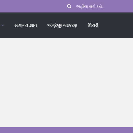
સામાન્ય જ્ઞાન
અંગ્રેજી વ્યાકરણ
થિયરી