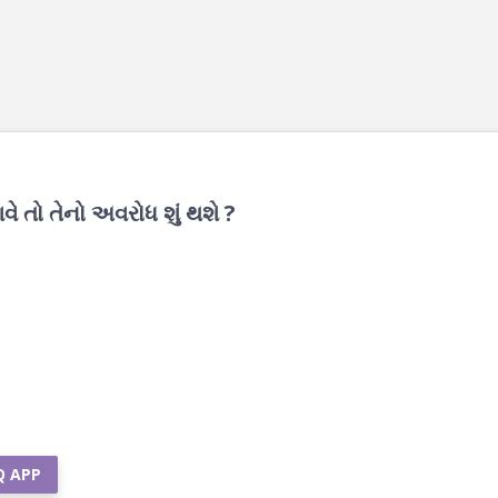
ે તો તેનો અવરોધ શું થશે ?
Q APP