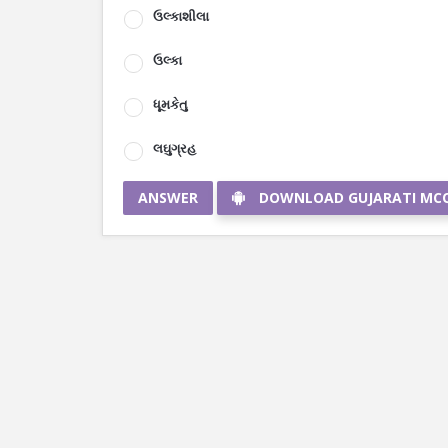
ઉલ્કાશીલા
ઉલ્કા
ધૂમકેતુ
લઘુગ્રહ
ANSWER
DOWNLOAD GUJARATI MC