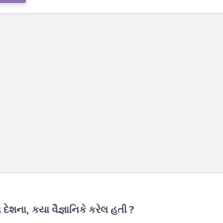
દેશના, કયા વૈજ્ઞાનિકે કરેલ હતી ?