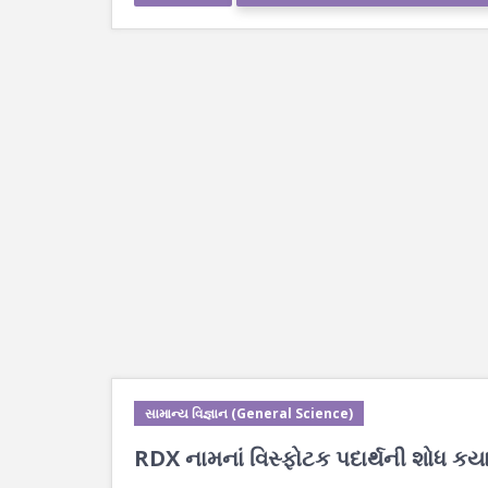
સામાન્ય વિજ્ઞાન (General Science)
RDX નામનાં વિસ્ફોટક પદાર્થની શોધ કયા 