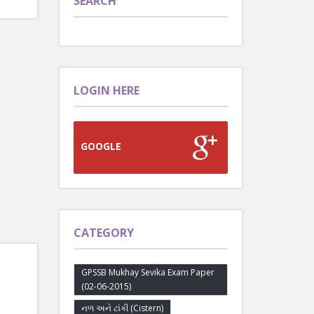
SEARCH
LOGIN HERE
GOOGLE
CATEGORY
GPSSB Mukhay Sevika Exam Paper
(02-06-2015)
નળ અને ટાંકી (Cistern)