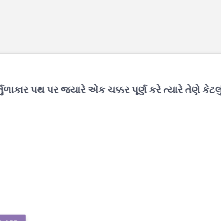
કાર પથ પર જ્યારે એક ચક્કર પૂર્ણ કરે ત્યારે તેણે કેટલુ