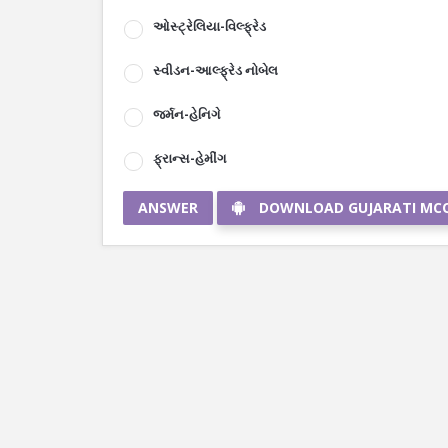
ઓસ્ટ્રેલિયા-વિલ્ફ્રેડ
સ્વીડન-આલ્ફ્રેડ નોબેલ
જર્મન-હેનિગે
ફ્રાન્સ-હેમીંગ
ANSWER
DOWNLOAD GUJARATI MC