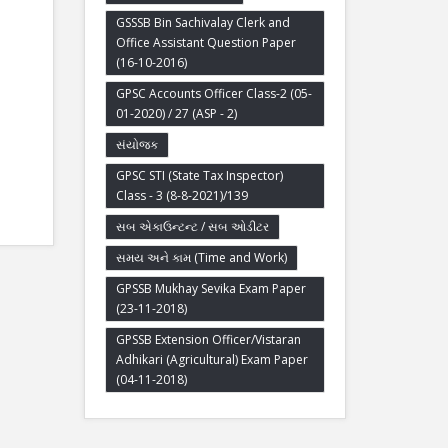
GSSSB Bin Sachivalay Clerk and
Office Assistant Question Paper
(16-10-2016)
GPSC Accounts Officer Class-2 (05-
01-2020) / 27 (ASP - 2)
સંયોજક
GPSC STI (State Tax Inspector)
Class - 3 (8-8-2021)/139
સબ એકાઉન્ટન્ટ / સબ ઓડીટર
સમય અને કામ (Time and Work)
GPSSB Mukhay Sevika Exam Paper
(23-11-2018)
GPSSB Extension Officer/Vistaran
Adhikari (Agricultural) Exam Paper
(04-11-2018)