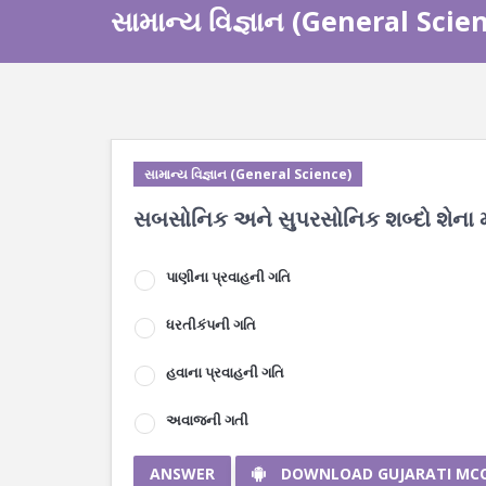
સામાન્ય વિજ્ઞાન (General Scie
સામાન્ય વિજ્ઞાન (General Science)
સબસોનિક અને સુપરસોનિક શબ્દો શેના મ
પાણીના પ્રવાહની ગતિ
ધરતીકંપની ગતિ
હવાના પ્રવાહની ગતિ
અવાજની ગતી
ANSWER
DOWNLOAD GUJARATI MC