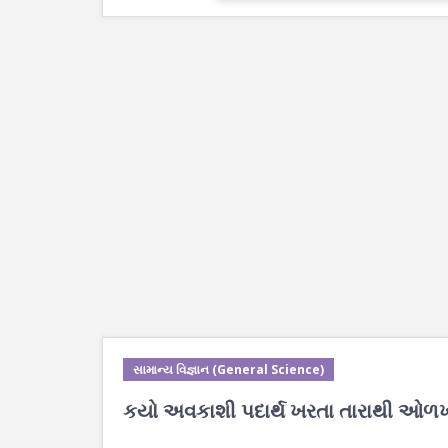
સામાન્ય વિજ્ઞાન (General Science)
કયો અવકાશી પદાર્થ ખરતા તારાથી ઓળખ