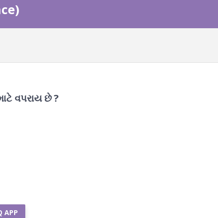
nce)
ાટે વપરાય છે ?
Q APP