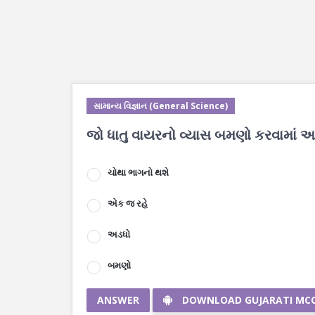
સામાન્ય વિજ્ઞાન (General Science)
જો ધાતુ વાયરનો વ્યાસ બમણો કરવામાં આવ
ચોથા ભાગનો થશે
એક જ રહે
અડધો
બમણો
ANSWER
DOWNLOAD GUJARATI MC