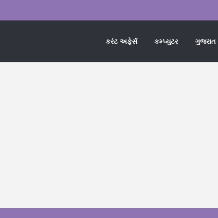
કરંટ અફેર્સ
કમ્પ્યુટર
ગુજરાત