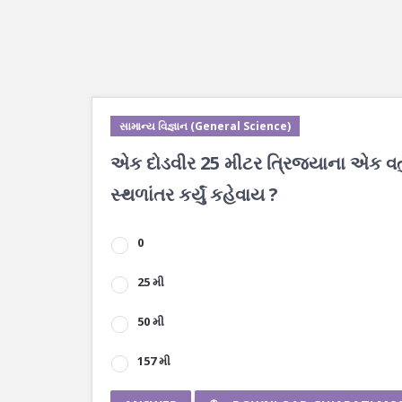
સામાન્ય વિજ્ઞાન (General Science)
એક દોડવીર 25 મીટર ત્રિજયાના એક વર્તુળા
સ્થળાંતર કર્યું કહેવાય ?
0
25 મી
50 મી
157 મી