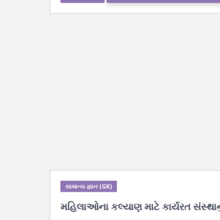
સામાન્ય જ્ઞાન (GK)
મહિલાઓના કલ્યાણ માટે કાર્યરત સંસ્થાનું 