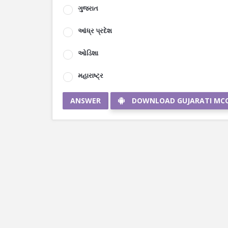
ગુજરાત
આંધ્ર પ્રદેશ
ઓડિશા
મહારાષ્ટ્ર
ANSWER
DOWNLOAD GUJARATI MC