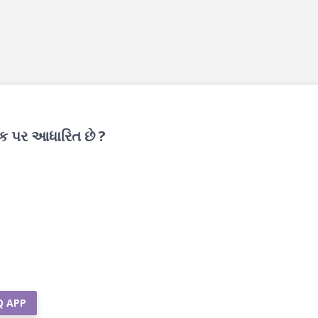
ક પર આધારિત છે ?
Q APP