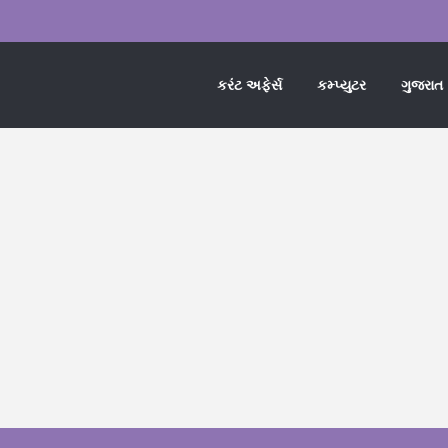
કરંટ અફેર્સ
કમ્પ્યુટર
ગુજરાત