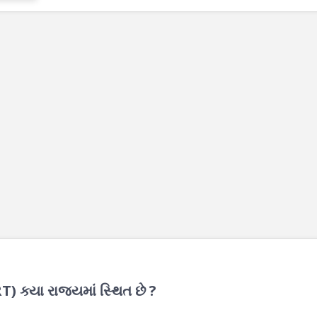
) ક્યા રાજ્યમાં સ્થિત છે ?