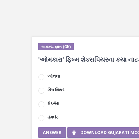
સામાન્ય જ્ઞાન (GK)
'ઓમકારા' ફિલ્મ શેક્સપિયરના કયા નાટ
ઓથેલો
કિંગ લિયર
મેકબેથ
હેમલેટ
ANSWER
DOWNLOAD GUJARATI MC