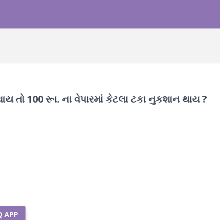
ાય તો 100 રૂા. ના વેપારમાં કેટલા ટકા નુકશાન થાય ?
Q APP