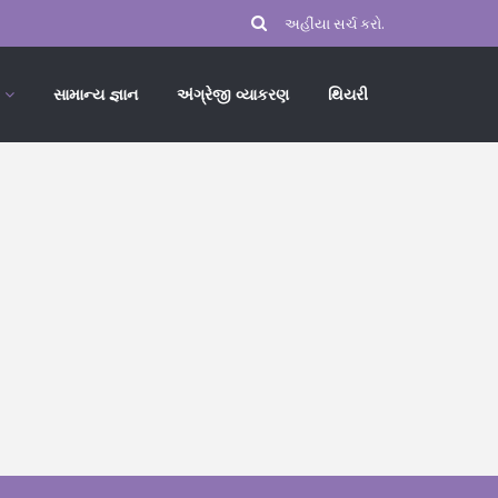
સામાન્ય જ્ઞાન
અંગ્રેજી વ્યાકરણ
થિયરી