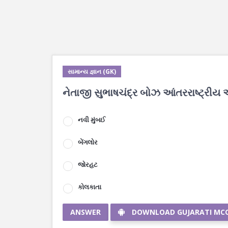
સામાન્ય જ્ઞાન (GK)
નેતાજી સુભાષચંદ્ર બોઝ આંતરરાષ્ટ્રીય એ
નવી મુંબઈ
બેંગલોર
જોરહટ
કોલકાતા
ANSWER
DOWNLOAD GUJARATI MC