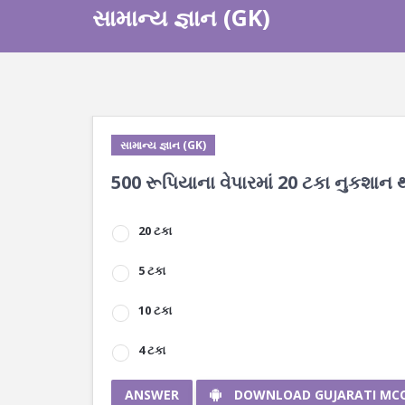
સામાન્ય જ્ઞાન (GK)
સામાન્ય જ્ઞાન (GK)
500 રૂપિયાના વેપારમાં 20 ટકા નુકશાન થ
20 ટકા
5 ટકા
10 ટકા
4 ટકા
ANSWER
DOWNLOAD GUJARATI MC