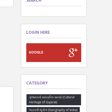
SEARCH
LOGIN HERE
GOOGLE
CATEGORY
ગુજરાતનો સાંસ્કૃતિક વારસો (Cultural
Heritage of Gujarat)
ભારતની ભૂગોળ (Geography of India)