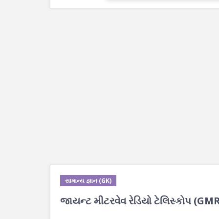
સામાન્ય જ્ઞાન (GK)
જાયન્ટ મીટરવેવ રેડિયો ટેલિસ્કોપ (GMRT