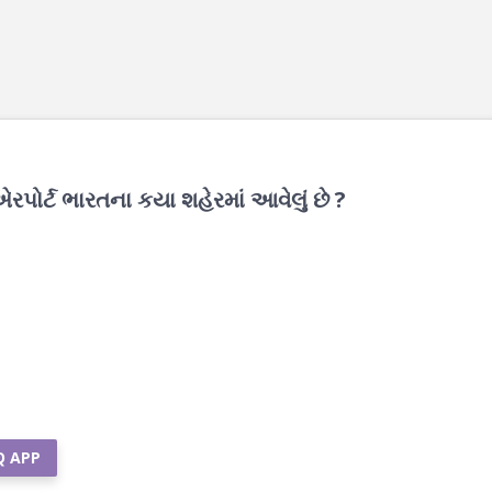
રપોર્ટ ભારતના કયા શહેરમાં આવેલું છે ?
Q APP