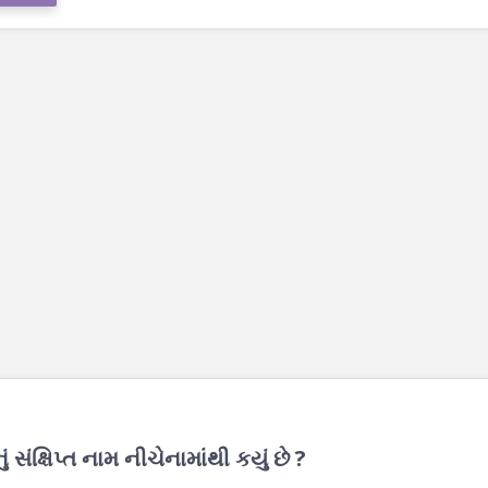
સંક્ષિપ્ત નામ નીચેનામાંથી કયું છે ?