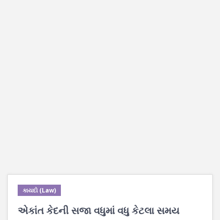
કાયદો (Law)
એકાંત કેદની સજા વધુમાં વધુ કેટલા સમય