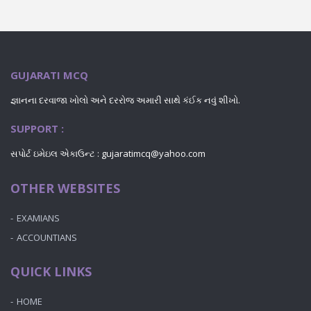
GUJARATI MCQ
જ્ઞાનના દરવાજા ખોલો અને દરરોજ અમારી સાથે કંઈક નવું શીખો.
SUPPORT :
સપોર્ટ ઇમેઇલ એકાઉન્ટ : gujaratimcq@yahoo.com
OTHER WEBSITES
EXAMIANS
ACCOUNTIANS
QUICK LINKS
HOME