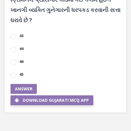
ખાનગી વ્યક્તિ ગુનેગારની ધરપકડ કરવાની સત્તા
ધરાવે છે ?
43
44
46
45
ANSWER
DOWNLOAD GUJARATI MCQ APP