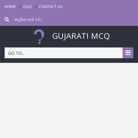
HOME
QUIZ
CONTACT US
GUJARATI MCQ
GO TO...