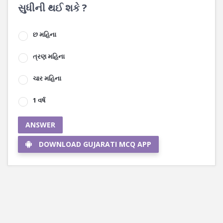
સુધીની થઈ શકે ?
છ મહિના
ત્રણ મહિના
ચાર મહિના
1 વર્ષ
ANSWER
DOWNLOAD GUJARATI MCQ APP