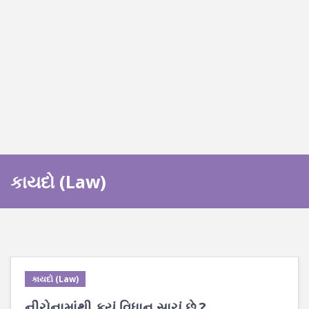
કાયદો (Law)
કાયદો (Law)
નીચેનામાંથી કયું વિધાન સાચું છે ?