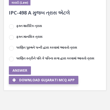
કાયદો (Law)
IPC-498 A મુજબ ત્રાસ એટલે
ફક્ત શારીરિક ત્રાસ
ફક્ત માનસિક ત્રાસ
પરણિત પુરુષને પત્ની દ્વારા કરવામાં આવતો ત્રાસ
પરણિત સ્ત્રીને પતિ કે પતિના સગા દ્વારા કરવામાં આવતો ત્રાસ
ANSWER
DOWNLOAD GUJARATI MCQ APP