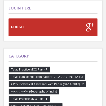
LOGIN HERE
GOOGLE
CATEGORY
Talati Practice MCQ Part - 7
Talati cum Mantri Exam Paper (12-02-2017) (NP-12-19)
GPSSB Statistical Assistant Exam Paper (04-11-2018) / 2
ભારતની ભૂગોળ (Geography of India)
Talati Practice MCQ Part - 1