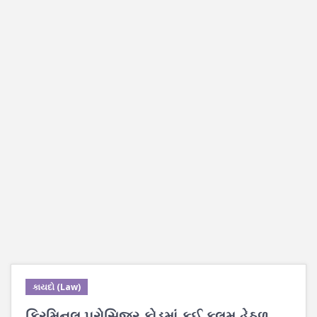
કાયદો (Law)
ક્રિમિનલ પ્રોસિજર કોડમાં કઈ કલમ હેઠળ