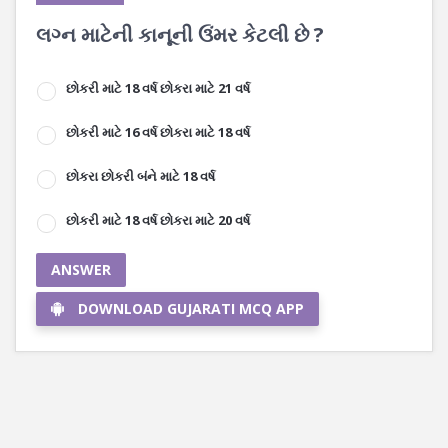
લગ્ન માટેની કાનૂની ઉંમર કેટલી છે ?
છોકરી માટે 18 વર્ષ છોકરા માટે 21 વર્ષ
છોકરી માટે 16 વર્ષ છોકરા માટે 18 વર્ષ
છોકરા છોકરી બંને માટે 18 વર્ષ
છોકરી માટે 18 વર્ષ છોકરા માટે 20 વર્ષ
ANSWER
DOWNLOAD GUJARATI MCQ APP