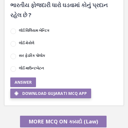
ભારતીય ફોજદારી ધારો ઘડવામાં કોનું પ્રદાન
રહેલ છે ?
લૉર્ડ વિલિયમ બેન્ટિક
લોર્ડ મેકોલે
સર ફેડરિક પોલોક
લોર્ડ માઉન્ટબેટન
ANSWER
DOWNLOAD GUJARATI MCQ APP
MORE MCQ ON કાયદો (Law)