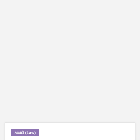
કાયદો (Law)