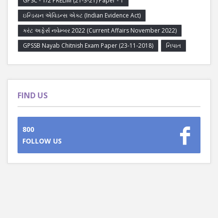
GPSC - 1/2 PRELIM (21-3-21) Paper - 1
ઇન્ડિયન એવિડન્સ એક્ટ (Indian Evidence Act)
કરંટ અફેર્સ નવેમ્બર 2022 (Current Affairs November 2022)
GPSSB Nayab Chitnish Exam Paper (23-11-2018)
નિપાત
FIND US
800
FOLLOW US