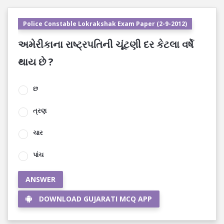
Police Constable Lokrakshak Exam Paper (2-9-2012)
અમેરીકાના રાષ્ટ્રપતિની ચૂંટણી દર કેટલા વર્ષે
થાય છે ?
છ
ત્રણ
ચાર
પાંચ
ANSWER
DOWNLOAD GUJARATI MCQ APP