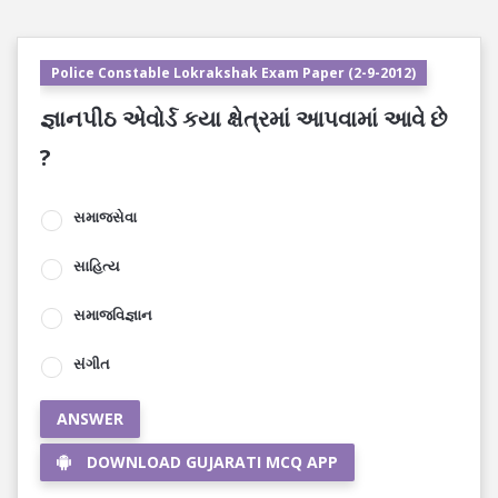
Police Constable Lokrakshak Exam Paper (2-9-2012)
જ્ઞાનપીઠ એવોર્ડ કયા ક્ષેત્રમાં આપવામાં આવે છે
?
સમાજસેવા
સાહિત્ય
સમાજવિજ્ઞાન
સંગીત
ANSWER
DOWNLOAD GUJARATI MCQ APP