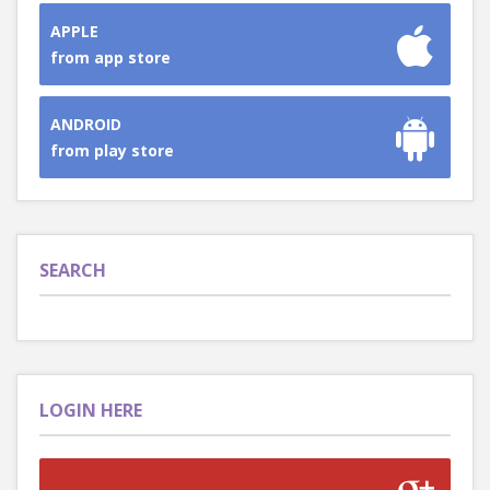
APPLE
from app store
ANDROID
from play store
SEARCH
LOGIN HERE