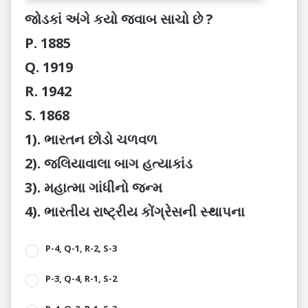
જોડકાં અંગે કયો જવાબ સાચો છે ?
P. 1885
Q. 1919
R. 1942
S. 1868
1). ભારતન છોડો ચળવળ
2). જલિયાવાલા બાગ હત્યાકાંડ
3). મહાત્મા ગાંધીનો જન્મ
4). ભારતીય રાષ્ટ્રીય કોંગ્રેસની સ્થાપના
P-4, Q-1, R-2, S-3
P-3, Q-4, R-1, S-2