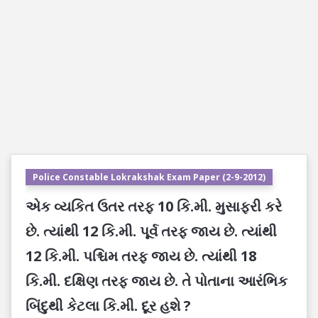
Police Constable Lokrakshak Exam Paper (2-9-2012)
એક વ્યકિત ઉતર તરફ 10 કિ.મી. મુસાફરી કરે
છે. ત્યાંથી 12 કિ.મી. પૂર્વ તરફ જાય છે. ત્યાંથી
12 કિ.મી. પશ્ચિમ તરફ જાય છે. ત્યાંથી 18
કિ.મી. દક્ષિણ તરફ જાય છે. તે પોતાના આરંભિક
બિંદુથી કેટલા કિ.મી. દૂર હશે ?