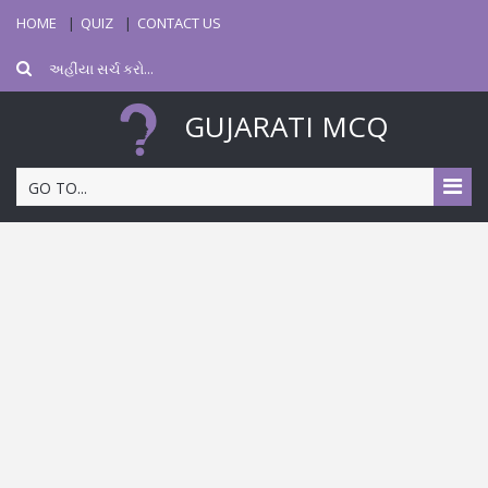
HOME
QUIZ
CONTACT US
GUJARATI MCQ
GO TO...