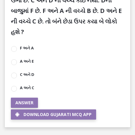
ઉભા છે. C અને D ની વચ્ચે કોઇ નથી. Dની
બાજુમાં F છે. F અને A ની વચ્ચે B છે. D અને E
ની વચ્ચે C છે. તો બંને છેડા ઉપર કયા બે લોકો
હશે ?
F અને A
A અને E
C અને D
A અને C
ANSWER
DOWNLOAD GUJARATI MCQ APP