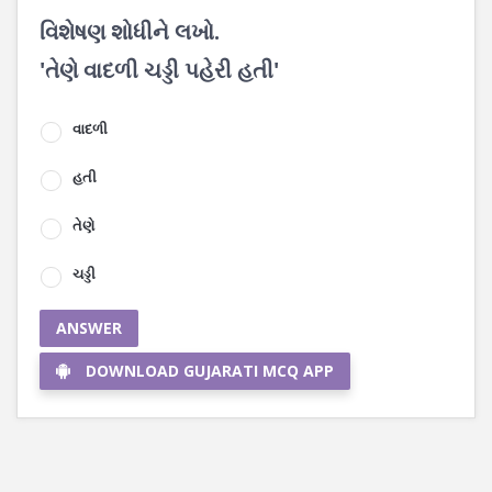
વિશેષણ શોધીને લખો.
'તેણે વાદળી ચડ્ડી પહેરી હતી'
વાદળી
હતી
તેણે
ચડ્ડી
ANSWER
DOWNLOAD GUJARATI MCQ APP