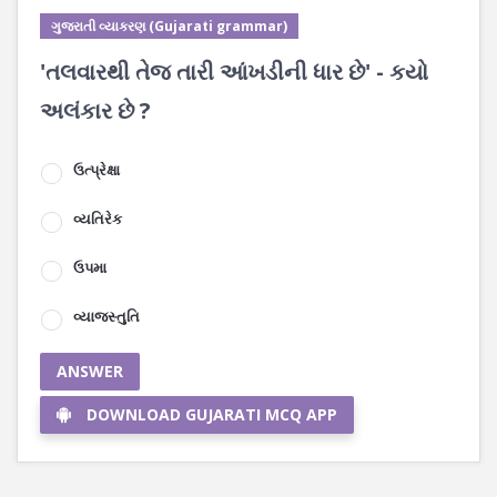
ગુજરાતી વ્યાકરણ (Gujarati grammar)
'તલવારથી તેજ તારી આંખડીની ધાર છે' - કયો
અલંકાર છે ?
ઉત્પ્રેક્ષા
વ્યતિરેક
ઉપમા
વ્યાજસ્તુતિ
ANSWER
DOWNLOAD GUJARATI MCQ APP