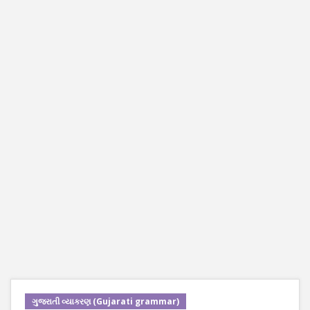
ગુજરાતી વ્યાકરણ (Gujarati grammar)