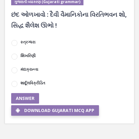
ગુજરાતી વ્યાકરણ (Gujarati grammar)
છંદ ઓળખાવો : દૈવી વૈમાનિકોના વિરતિભવન શો,
સિદ્ધ શૈલેશ ઊભો !
સ્ત્રગ્ધરા
શિખરિણી
મંદાક્રાન્તા
શાર્દૂલવિક્રીડિત
ANSWER
DOWNLOAD GUJARATI MCQ APP