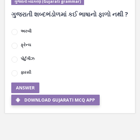
ગુજરાતી વ્યાકરણ (Gujarati grammar)
ગુજરાતી શબ્દભંડોળમાં કઈ ભાષાનો ફાળો નથી ?
અરબી
ફ્રેન્ચ
પોર્ટુગીઝ
ફારસી
ANSWER
DOWNLOAD GUJARATI MCQ APP