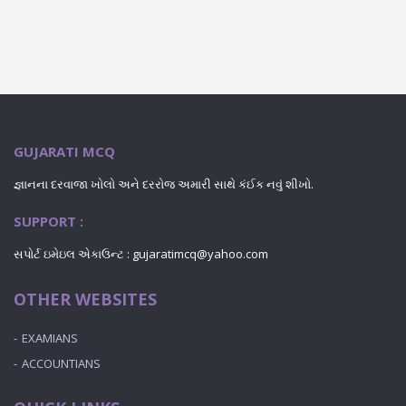
GUJARATI MCQ
જ્ઞાનના દરવાજા ખોલો અને દરરોજ અમારી સાથે કંઈક નવું શીખો.
SUPPORT :
સપોર્ટ ઇમેઇલ એકાઉન્ટ : gujaratimcq@yahoo.com
OTHER WEBSITES
EXAMIANS
ACCOUNTIANS