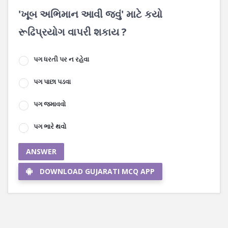
'ખૂબ અભિમાન આવી જવું' માટે કયો
રૂઢિપ્રયોગ વાપરી શકાય ?
પગ ધરતી પર ન રહેવા
પગ પાછા પડવા
પગ જમાવવો
પગ ભારે થવો
ANSWER
DOWNLOAD GUJARATI MCQ APP