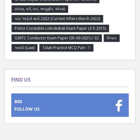
સંખ્યા, વર્ગ, ઘન, અપૂર્ણાંક, એકમો
કરંટ અફેર્સ માર્ચ 2022 (Current Affairs March 2022)
Police Constable Lokrakshak Exam Paper (3-5-2015)
GSRTC Conductor Exam Paper (05-09-2021) / 32
નિપાત
કાયદો (Law)
Talati Practice MCQ Part - 1
FIND US
800
FOLLOW US