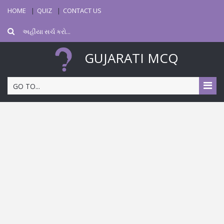
HOME
QUIZ
CONTACT US
GUJARATI MCQ
GO TO...