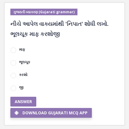
ગુજરાતી વ્યાકરણ (Gujarati grammar)
નીચે આપેલ વાક્યમાંથી 'નિપાત' શોધી લખો.
ભૂલચૂક માફ કરશોજી
માફ
ભૂલચૂક
કરશો
જી
ANSWER
DOWNLOAD GUJARATI MCQ APP