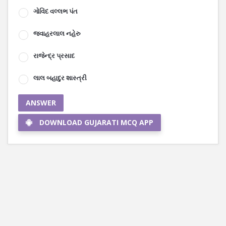
ગોવિંદ વલ્લભ પંત
જવાહરલાલ નહેરુ
રાજેન્દ્ર પ્રસાદ
લાલ બહાદુર શાસ્ત્રી
ANSWER
DOWNLOAD GUJARATI MCQ APP