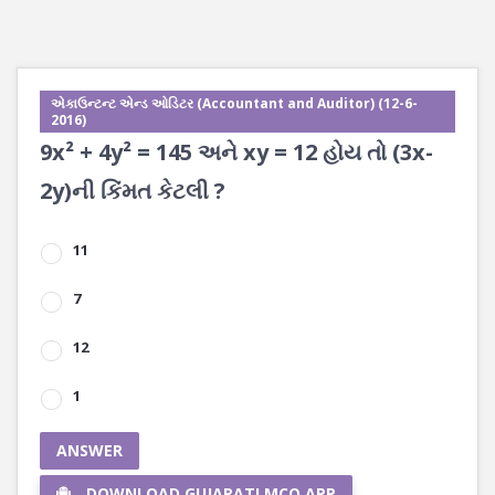
એકાઉન્ટન્ટ એન્ડ ઓડિટર (Accountant and Auditor) (12-6-
2016)
9x² + 4y² = 145 અને xy = 12 હોય તો (3x-
2y)ની કિંમત કેટલી ?
11
7
12
1
ANSWER
DOWNLOAD GUJARATI MCQ APP