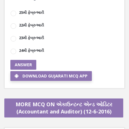
25મી ફેબ્રુઆરી
22મી ફેબ્રુઆરી
23મી ફેબ્રુઆરી
24મી ફેબ્રુઆરી
ANSWER
DOWNLOAD GUJARATI MCQ APP
MORE MCQ ON એકાઉન્ટન્ટ એન્ડ ઓડિટર
(Accountant and Auditor) (12-6-2016)