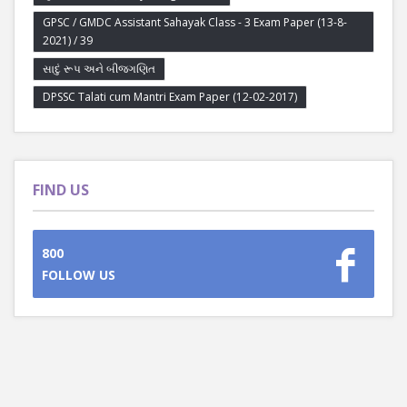
GPSC / GMDC Assistant Sahayak Class - 3 Exam Paper (13-8-
2021) / 39
સાદું રૂપ અને બીજગણિત
DPSSC Talati cum Mantri Exam Paper (12-02-2017)
FIND US
800
FOLLOW US