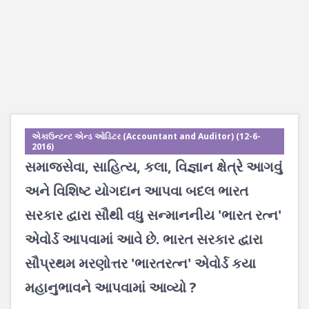
એકાઉન્ટન્ટ એન્ડ ઓડિટર (Accountant and Auditor) (12-6-
2016)
સમાજસેવા, સાહિત્ય, કલા, વિજ્ઞાન ક્ષેત્રે આગવું
અને વિશિષ્ટ યોગદાન આપવા બદલ ભારત
સરકાર દ્વારા સૌથી વધુ સન્માનનીય 'ભારત રત્ન'
એવોર્ડ આપવામાં આવે છે. ભારત સરકાર દ્વારા
સૌપ્રથમ મરણોત્તર 'ભારતરત્ન' એવોર્ડ કયા
મહાનુભાવને આપવામાં આવ્યો ?