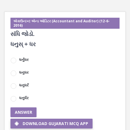
એકાઉન્ટન્ટ એન્ડ ઓડિટર (Accountant and Auditor) (12-6-
2016)
સંધિ જોડો.
ધનુસ્ + ધર
ધર્નુધર
ધનુધર
ધનુધર્ર
ધનુર્ધર
ANSWER
DOWNLOAD GUJARATI MCQ APP