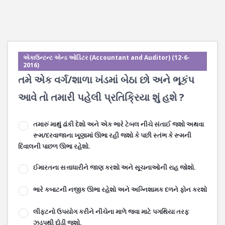
એકાઉન્ટન્ટ એન્ડ ઓડિટર (Accountant and Auditor) (12-6-
2016)
તમે એક વર્ગ/શાળા ખંડમાં બેઠા છો અને ભૂકંપ
આવે તો તમારી પહેલી પ્રતિક્રિયા શું હશે ?
તમારું માથું ઢાંકી દેશો અને એક ભારે ટેબલ નીચે સંતાઈ જશો અથવા
રૂમ/દરવાજાના ખૂણામાં ઊભા રહી જશો કે પછી સ્તંભ કે રૂમની
દિવાલની પાછળ ઊભા રહેશો.
ઈમારતના સત્તાધારીને જાણ કરશો અને સૂચનાઓની રાહ જોશો.
ભારે કબાટની નજીક ઊભા રહેશો અને અગ્નિશામક દળને ફોન કરશો
લીફ્ટનો ઉપયોગ કરીને નીચેના માળે જવા માટે પગથિયા તરફ
ઝડપથી દોડી જશો.