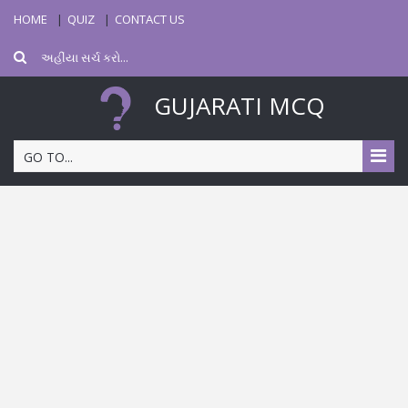
HOME
QUIZ
CONTACT US
GUJARATI MCQ
GO TO...