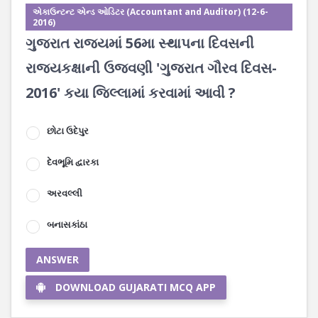
એકાઉન્ટન્ટ એન્ડ ઓડિટર (Accountant and Auditor) (12-6-
2016)
ગુજરાત રાજ્યમાં 56મા સ્થાપના દિવસની
રાજ્યકક્ષાની ઉજવણી 'ગુજરાત ગૌરવ દિવસ-
2016' કયા જિલ્લામાં કરવામાં આવી ?
છોટા ઉદેપુર
દેવભૂમિ દ્વારકા
અરવલ્લી
બનાસકાંઠા
ANSWER
DOWNLOAD GUJARATI MCQ APP