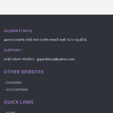
GUJARATI MCQ
જ્ઞાનના દરવાજા ખોલો અને દરરોજ અમારી સાથે કંઈક નવું શીખો.
SUPPORT :
સપોર્ટ ઇમેઇલ એકાઉન્ટ : gujaratimcq@yahoo.com
OTHER WEBSITES
EXAMIANS
ACCOUNTIANS
QUICK LINKS
HOME