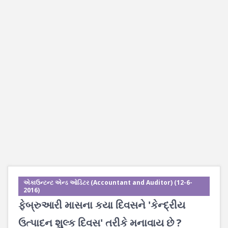
એકાઉન્ટન્ટ એન્ડ ઓડિટર (Accountant and Auditor) (12-6-
2016)
ફેબ્રુઆરી માસના કયા દિવસને 'કેન્દ્રીય
ઉત્પાદન શુલ્ક દિવસ' તરીકે મનાવાય છે ?