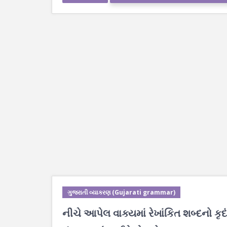
ગુજરાતી વ્યાકરણ (Gujarati grammar)
નીચે આપેલ વાક્યમાં રેખાંકિત શબ્દનો કૃ