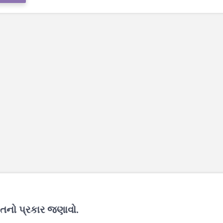
દંતનો પ્રકાર જણાવો.