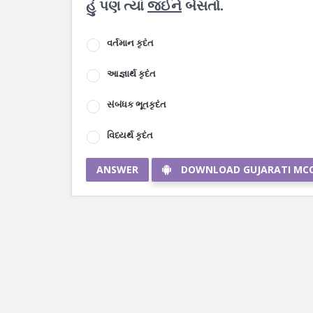
હું પણ ત્યાં
જઈને
બેસતો.
વર્તમાન કૃદંત
આજ્ઞાર્થ કૃદંત
સંબંધક ભૂતકૃદંત
વિધ્યર્થ કૃદંત
ANSWER
DOWNLOAD GUJARATI MC