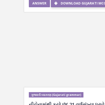
ANSWER
DOWNLOAD GUJARATI MC
ગુજરાતી વ્યાકરણ (Gujarati grammar)
નીચેનામાંથી કયો છંદ 21 વર્ણસંખ્યા ધરાવે 