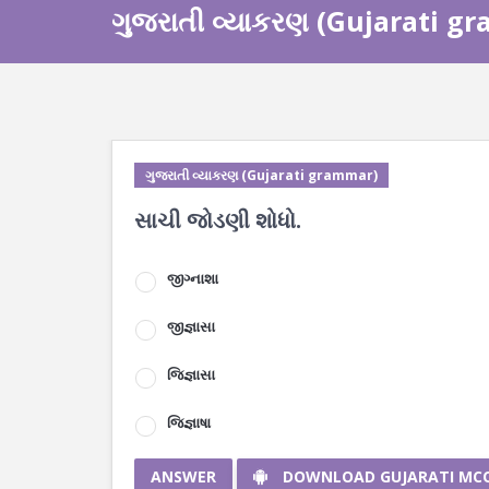
ગુજરાતી વ્યાકરણ (Gujarati g
ગુજરાતી વ્યાકરણ (Gujarati grammar)
સાચી જોડણી શોધો.
જીગ્નાશા
જીજ્ઞાસા
જિજ્ઞાસા
જિજ્ઞાષા
ANSWER
DOWNLOAD GUJARATI MC