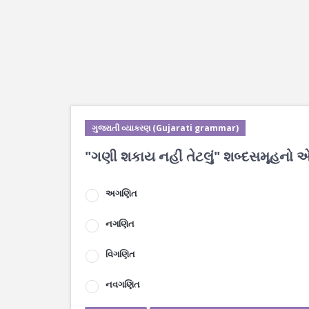
ગુજરાતી વ્યાકરણ (Gujarati grammar)
"ગણી શકાય નહીં તેટલું" શબ્દસમૂહનો એ
અગણિત
નગણિત
વિગણિત
નવગણિત