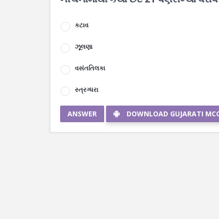
કટાવ
ઝૂલણા
વસંતતિલકા
સ્ત્રગ્ધરા
ANSWER
DOWNLOAD GUJARATI MC