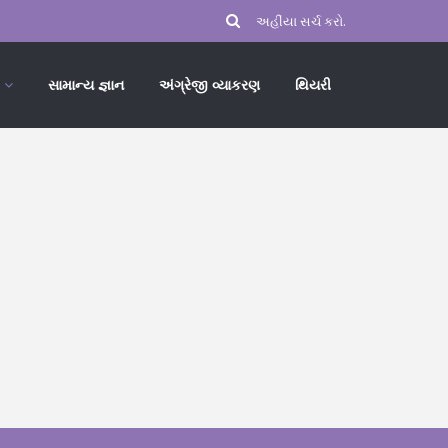
સામાન્ય જ્ઞાન
અંગ્રેજી વ્યાકરણ
થિયરી