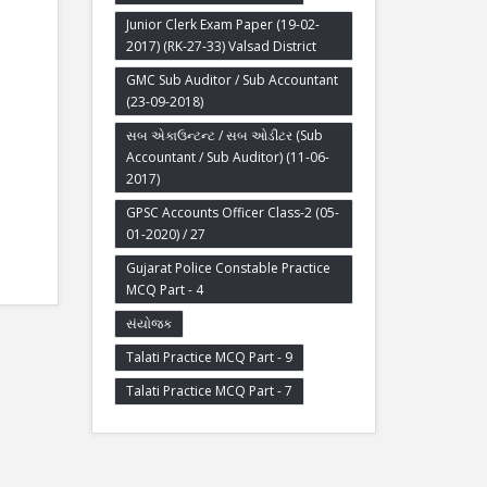
Junior Clerk Exam Paper (19-02-
2017) (RK-27-33) Valsad District
GMC Sub Auditor / Sub Accountant
(23-09-2018)
સબ એકાઉન્ટન્ટ / સબ ઓડીટર (Sub
Accountant / Sub Auditor) (11-06-
2017)
GPSC Accounts Officer Class-2 (05-
01-2020) / 27
Gujarat Police Constable Practice
MCQ Part - 4
સંયોજક
Talati Practice MCQ Part - 9
Talati Practice MCQ Part - 7