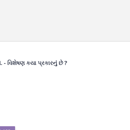
- વિશેષણ કયા પ્રકારનું છે ?