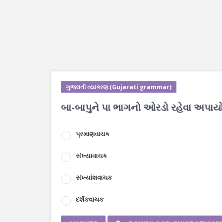
ગુજરાતી વ્યાકરણ (Gujarati grammar)
બા-બાપુને પા ભાગનો ઓરડો રહેવા અપાયો. 
પ્રમાણવાચક
સંખ્યાવાચક
સંખ્યાંશવાચક
દર્શકવાચક