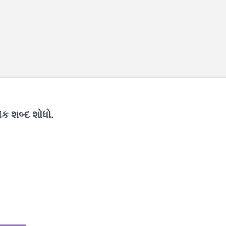
ક શબ્દ શોધો.