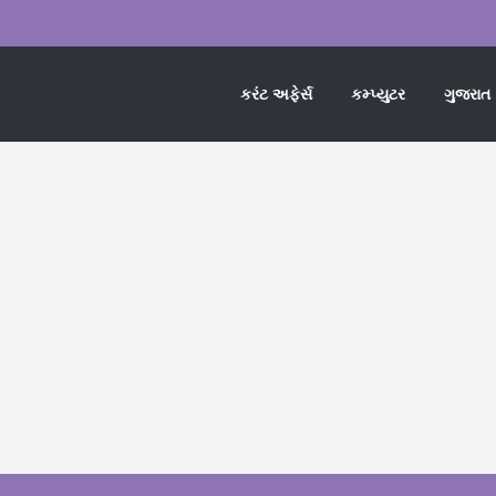
કરંટ અફેર્સ
કમ્પ્યુટર
ગુજરાત