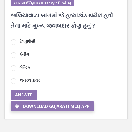
ભારતનો ઈતિહાસ (History of India)
જલિયાવાલા બાગમાં જે હત્યાકાંડ થયેલ હતો
તેના માટે મુખ્ય જવાબદાર કોણ હતું ?
ડેલહાઉસી
કેનીંગ
બેન્ટિક
જનરલ ડાયર
ANSWER
DOWNLOAD GUJARATI MCQ APP