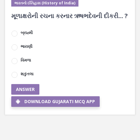
ભારતનો ઈતિહાસ (History of India)
મૂળાક્ષરોની રચના કરનાર ઋષભદેવની દીકરી... ?
બ્રાહ્મી
ભારાણી
વિમળા
શકુંતલા
ANSWER
DOWNLOAD GUJARATI MCQ APP