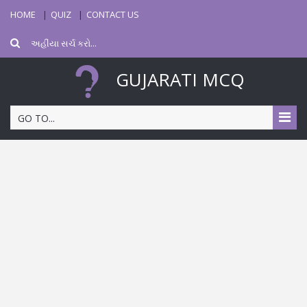
HOME
QUIZ
CONTACT US
GUJARATI MCQ
GO TO...