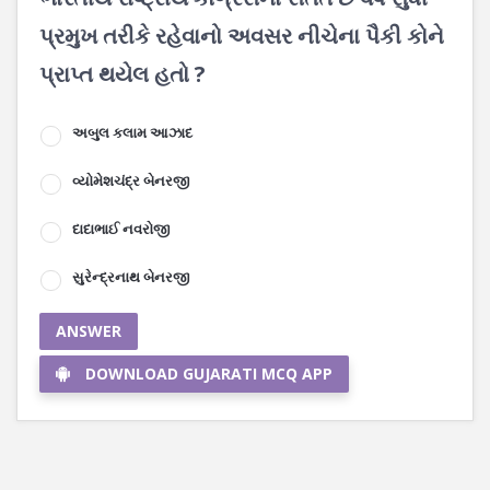
પ્રમુખ તરીકે રહેવાનો અવસર નીચેના પૈકી કોને
પ્રાપ્ત થયેલ હતો ?
અબુલ કલામ આઝાદ
વ્યોમેશચંદ્ર બેનરજી
દાદાભાઈ નવરોજી
સુરેન્દ્રનાથ બેનરજી
ANSWER
DOWNLOAD GUJARATI MCQ APP