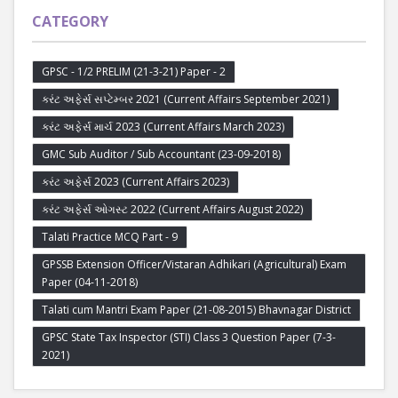
CATEGORY
GPSC - 1/2 PRELIM (21-3-21) Paper - 2
કરંટ અફેર્સ સપ્ટેમ્બર 2021 (Current Affairs September 2021)
કરંટ અફેર્સ માર્ચ 2023 (Current Affairs March 2023)
GMC Sub Auditor / Sub Accountant (23-09-2018)
કરંટ અફેર્સ 2023 (Current Affairs 2023)
કરંટ અફેર્સ ઓગસ્ટ 2022 (Current Affairs August 2022)
Talati Practice MCQ Part - 9
GPSSB Extension Officer/Vistaran Adhikari (Agricultural) Exam
Paper (04-11-2018)
Talati cum Mantri Exam Paper (21-08-2015) Bhavnagar District
GPSC State Tax Inspector (STI) Class 3 Question Paper (7-3-
2021)