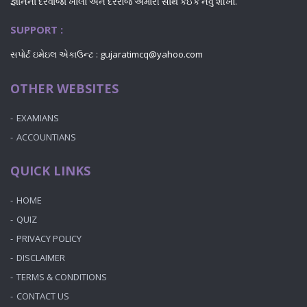
જ્ઞાનના દરવાજા ખોલો અને દરરોજ અમારી સાથે કંઈક નવું શીખો.
SUPPORT :
સપોર્ટ ઇમેઇલ એકાઉન્ટ : gujaratimcq@yahoo.com
OTHER WEBSITES
EXAMIANS
ACCOUNTIANS
QUICK LINKS
HOME
QUIZ
PRIVACY POLICY
DISCLAIMER
TERMS & CONDITIONS
CONTACT US