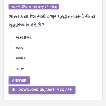
ભારતનો ઈતિહાસ (History of India)
ભારત કયા દેશ સાથે વજ્ર પ્રહાર નામનો સૈન્ય
યુદ્ધાભ્યાસ કરે છે ?
ઓસ્ટ્રેલિયા
ફ્રાન્સ
અમેરિકા
જાપાન
ANSWER
DOWNLOAD GUJARATI MCQ APP