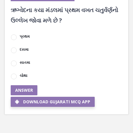
ઋગ્વેદના કયા મંડલમાં પ્રથમ વખત ચતુર્વર્ણનો
ઉલ્લેખ જોવા મળે છે ?
પ્રથમ
દસમા
સાતમા
ચોથા
ANSWER
DOWNLOAD GUJARATI MCQ APP