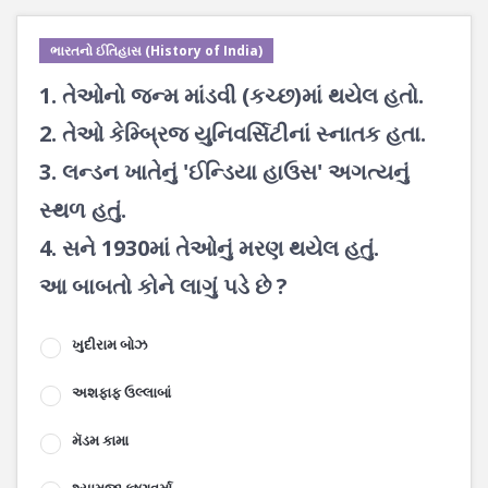
ભારતનો ઈતિહાસ (History of India)
1. તેઓનો જન્મ માંડવી (કચ્છ)માં થયેલ હતો.
2. તેઓ કેમ્બ્રિજ યુનિવર્સિટીનાં સ્નાતક હતા.
3. લન્ડન ખાતેનું 'ઈન્ડિયા હાઉસ' અગત્યનું
સ્થળ હતું.
4. સને 1930માં તેઓનું મરણ થયેલ હતું.
આ બાબતો કોને લાગું પડે છે ?
ખુદીરામ બોઝ
અશફાફ ઉલ્લાબાં
મૅડમ કામા