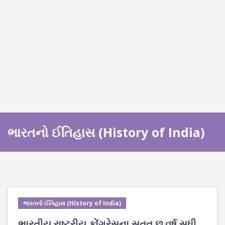
ભારતનો ઈતિહાસ (History of India)
ભારતનો ઈતિહાસ (History of India)
ભારતીય રાષ્ટ્રીય કોંગ્રેસના સતત છ વર્ષ સુધી