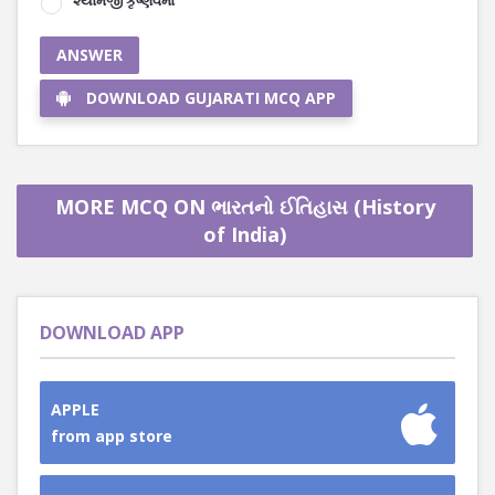
શ્યામજી કૃષ્ણવર્મા
ANSWER
DOWNLOAD GUJARATI MCQ APP
MORE MCQ ON ભારતનો ઈતિહાસ (History
of India)
DOWNLOAD APP
APPLE
from app store