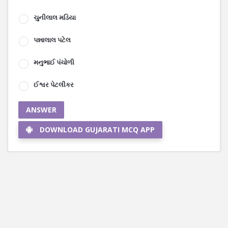
ચુનીલાલ મડિયા
પન્નાલાલ પટેલ
મનુભાઈ પંચોળી
ઈશ્વર પેટલીકર
ANSWER
DOWNLOAD GUJARATI MCQ APP