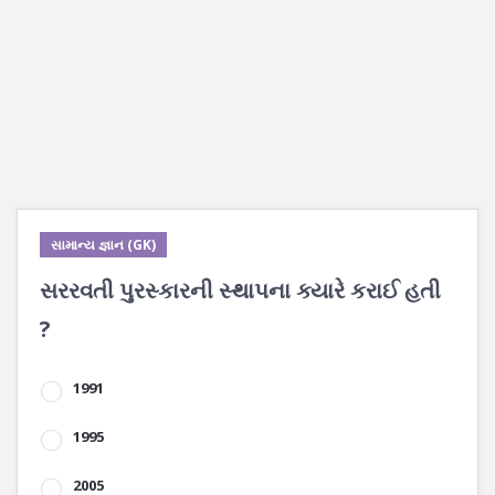
સામાન્ય જ્ઞાન (GK)
સરરવતી પુરસ્કારની સ્થાપના ક્યારે કરાઈ હતી
?
1991
1995
2005