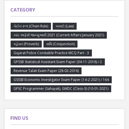
CATEGORY
ચેઈન રૂલ (Chain Rule)
કાયદો (Law)
કરંટ અફેર્સ જાન્યુઆરી 2021 (Current Affairs January 2021)
કહેવત (Proverb)
સંધિ (Conjunction)
Gujarat Police Constable Practice MCQ Part - 3
GPSSB Statistical Assistant Exam Paper (04-11-2018) / 2
Revenue Talati Exam Paper (28-02-2016)
GSSSB Economic Investigator Exam Paper (14-2-2021) / 164
GPSC Programmer (Sahayak), GMDC (Class-3) (10-01-2021)
FIND US