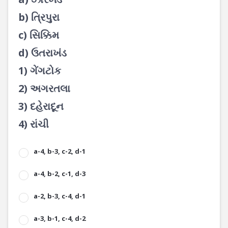
b) ત્રિપુરા
c) સિક્કિમ
d) ઉતરાખંડ
1) ગેંગટોક
2) અગરતલા
3) દહેરાદૂન
4) રાંચી
a-4, b-3, c-2, d-1
a-4, b-2, c-1, d-3
a-2, b-3, c-4, d-1
a-3, b-1, c-4, d-2