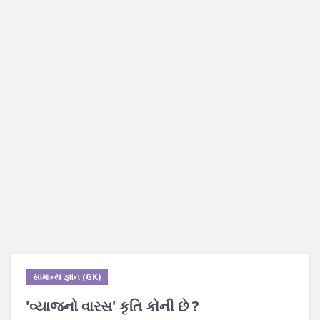
સામાન્ય જ્ઞાન (GK)
'વ્યાજનો વારસ' કૃતિ કોની છે ?