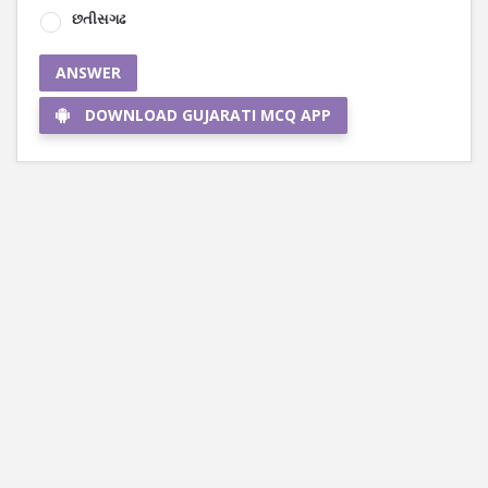
છતીસગઢ
ANSWER
DOWNLOAD GUJARATI MCQ APP