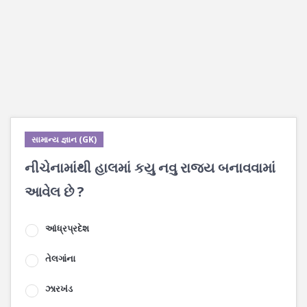
સામાન્ય જ્ઞાન (GK)
નીચેનામાંથી હાલમાં કયુ નવુ રાજય બનાવવામાં
આવેલ છે ?
આંધ્રપ્રદેશ
તેલગાંના
ઝારખંડ