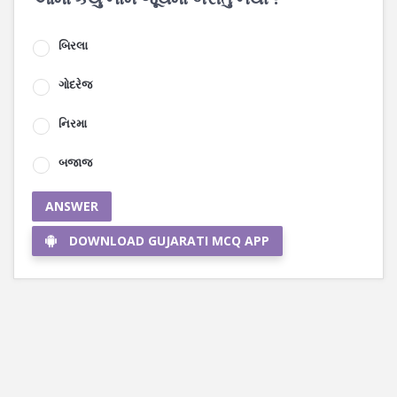
બિરલા
ગોદરેજ
નિરમા
બજાજ
ANSWER
DOWNLOAD GUJARATI MCQ APP