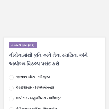
સામાન્ય જ્ઞાન (GK)
નીચેનામાંથી કૃતિ અને તેના રચયિતા અંગે
અયોગ્ય વિકલ્પ પસંદ કરો
પ્રભાવક ચરિત - કવિ સુભટ
રેવંતગિરિરાસુ - વિજયાસેનસૂરિ
ભરતેશ્વર - બાહુબલિરાસ - શાલિભદ્ર
નેમિનાથચતુષ્પાદિકા - વિનયચંદ્ર