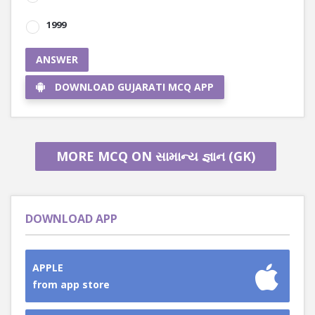
1999
ANSWER
DOWNLOAD GUJARATI MCQ APP
MORE MCQ ON સામાન્ય જ્ઞાન (GK)
DOWNLOAD APP
APPLE
from app store