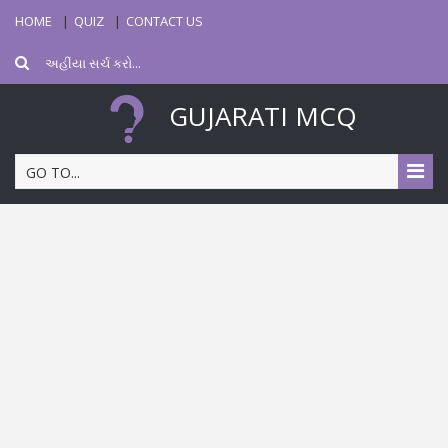
HOME
QUIZ
CONTACT US
GUJARATI MCQ
GO TO...