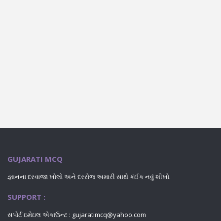
GUJARATI MCQ
જ્ઞાનના દરવાજા ખોલો અને દરરોજ અમારી સાથે કંઈક નવું શીખો.
SUPPORT :
સપોર્ટ ઇમેઇલ એકાઉન્ટ : gujaratimcq@yahoo.com