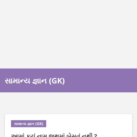
સામાન્ય જ્ઞાન (GK)
સામાન્ય જ્ઞાન (GK)
આમાં કયું નામ જૂથમાં બેસતું નથી ?