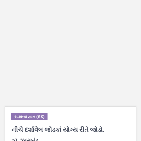
સામાન્ય જ્ઞાન (GK)
નીચે દર્શાવેલ જોડકાં યોગ્ય રીતે જોડો.
a) ઝારખંડ