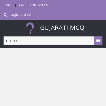
HOME
QUIZ
CONTACT US
GUJARATI MCQ
GO TO...