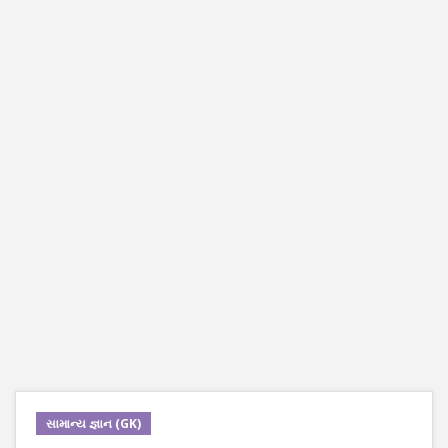
સામાન્ય જ્ઞાન (GK)