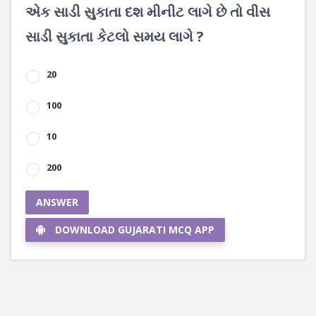
એક સાડી સુકાતા દશ મીનીટ લાગે છે તો વીસ
સાડી સુકાતા કેટલો સમય લાગે ?
20
100
10
200
ANSWER
DOWNLOAD GUJARATI MCQ APP