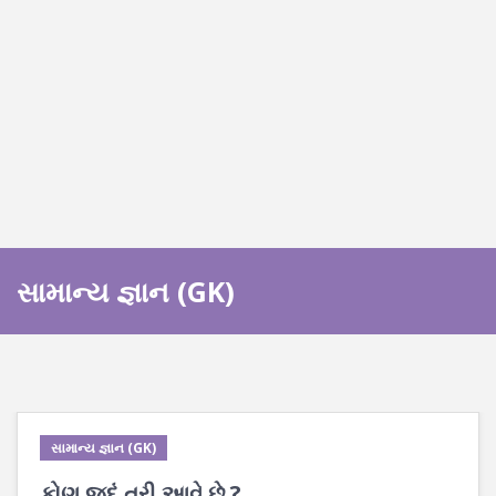
સામાન્ય જ્ઞાન (GK)
સામાન્ય જ્ઞાન (GK)
કોણ જુદું તરી આવે છે ?