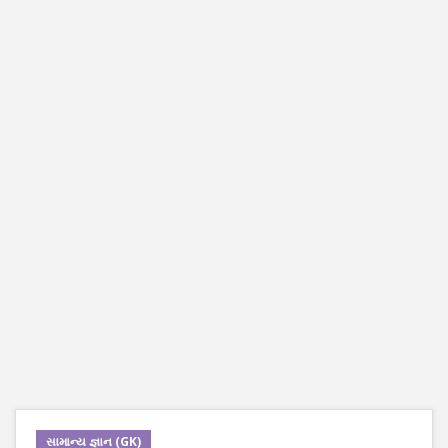
સામાન્ય જ્ઞાન (GK)