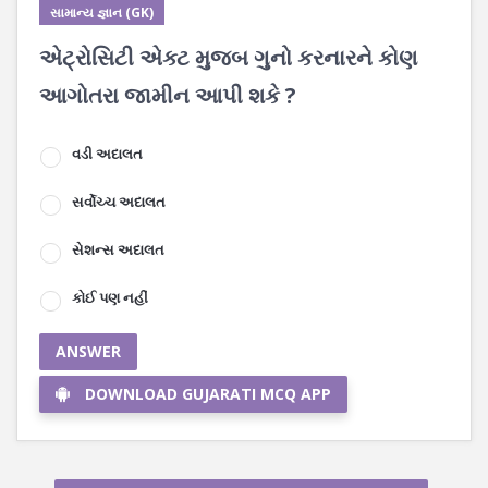
સામાન્ય જ્ઞાન (GK)
એટ્રોસિટી એક્ટ મુજબ ગુનો કરનારને કોણ
આગોતરા જામીન આપી શકે ?
વડી અદાલત
સર્વોચ્ચ અદાલત
સેશન્સ અદાલત
કોઈ પણ નહીં
ANSWER
DOWNLOAD GUJARATI MCQ APP