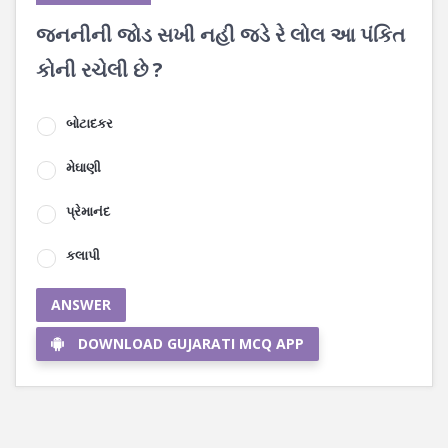
જનનીની જોડ સખી નહી જડે રે લોલ આ પંકિત
કોની રચેલી છે ?
બોટાદકર
મેઘાણી
પ્રેમાનંદ
કલાપી
ANSWER
DOWNLOAD GUJARATI MCQ APP