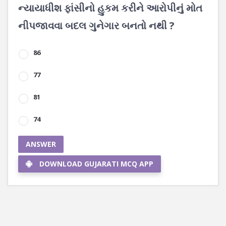
ન્યાયાધીશ ફાંસીનો હુકમ કરીને આરોપીનું મોત
નીપજાવવા બદલ ગુનેગાર બનતો નથી ?
86
77
81
74
ANSWER
DOWNLOAD GUJARATI MCQ APP