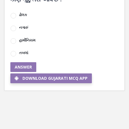
ઢોલક
નગારું
હાર્મોનિયમ
તબલાં
ANSWER
DOWNLOAD GUJARATI MCQ APP