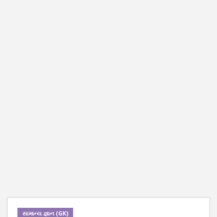
સામાન્ય જ્ઞાન (GK)