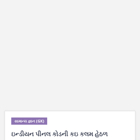
સામાન્ય જ્ઞાન (GK)
ઇન્ડીયન પીનલ કોડની કઇ કલમ હેઠળ