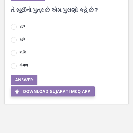
તે સૂર્યનો પુત્ર છે એમ પુરાણો કહે છે ?
ગુરુ
બુધ
શનિ
મંગળ
ANSWER
DOWNLOAD GUJARATI MCQ APP