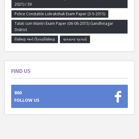
2021) / 39
Police Constable Lokrakshak Exam Paper (3-5-2015)
Talati cum Mantri Exam Paper (06-06-2015) Gandhinagar
District
વિશેષણ અને ક્રિયાવિશેષણ
વાક્યના પ્રકારો
FIND US
800
FOLLOW US