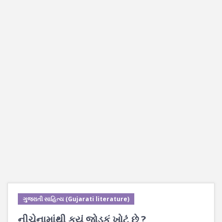
ગુજરાતી સાહિત્ય (Gujarati literature)
નીચેનામાંથી કયું જોડકું ખોટું છે ?