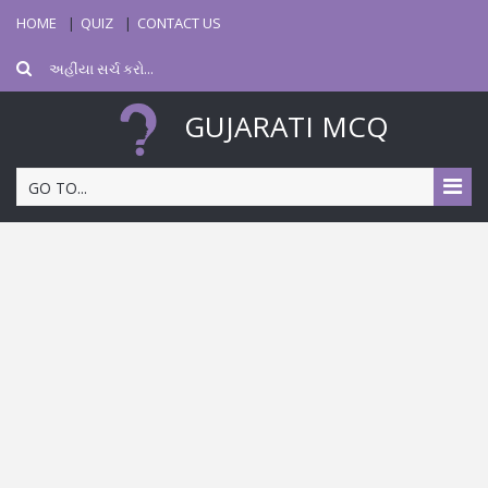
HOME
QUIZ
CONTACT US
GUJARATI MCQ
GO TO...