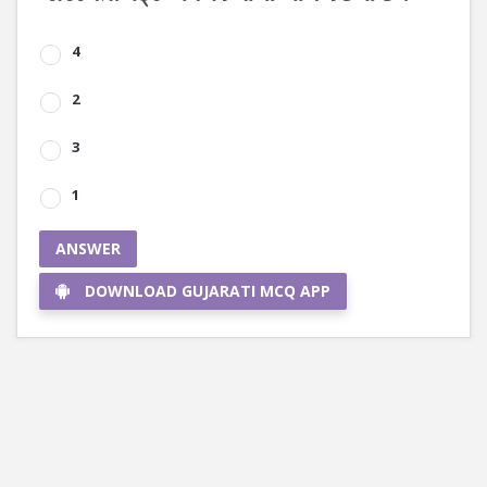
4
2
3
1
ANSWER
DOWNLOAD GUJARATI MCQ APP