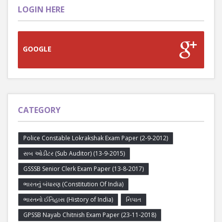
LOGIN HERE
GOOGLE
CATEGORY
Police Constable Lokrakshak Exam Paper (2-9-2012)
સબ ઓડીટર (Sub Auditor) (13-9-2015)
GSSSB Senior Clerk Exam Paper (13-8-2017)
ભારતનું બંધારણ (Constitution Of India)
ભારતનો ઈતિહાસ (History of India)
નિપાત
GPSSB Nayab Chitnish Exam Paper (23-11-2018)