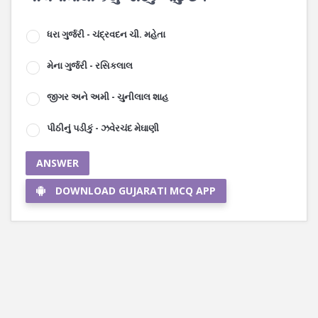
ધરા ગુર્જરી - ચંદ્રવદન ચી. મહેતા
મેના ગુર્જરી - રસિકલાલ
જીગર અને અમી - ચુનીલાલ શાહ
પીઠીનું પડીકું - ઝવેરચંદ મેઘાણી
ANSWER
DOWNLOAD GUJARATI MCQ APP