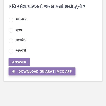
કવિ રમેશ પારેખનો જન્મ ક્યાં થયો હતો ?
ભાવનગર
સુરત
રાજકોટ
અમરેલી
ANSWER
DOWNLOAD GUJARATI MCQ APP