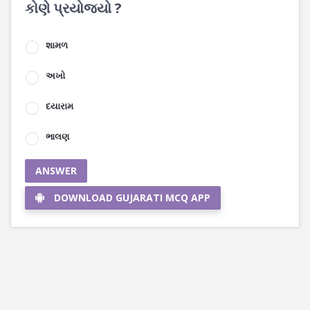
કોણે પ્રયોજ્યો ?
શામળ
અખો
દયારામ
ભાલણ
ANSWER
DOWNLOAD GUJARATI MCQ APP