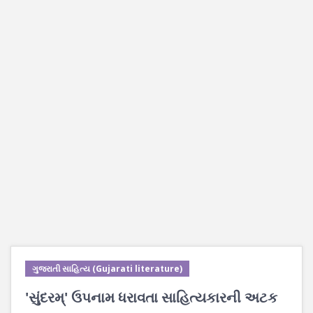
ગુજરાતી સાહિત્ય (Gujarati literature)
'સુંદરમ્' ઉપનામ ધરાવતા સાહિત્યકારની અટક