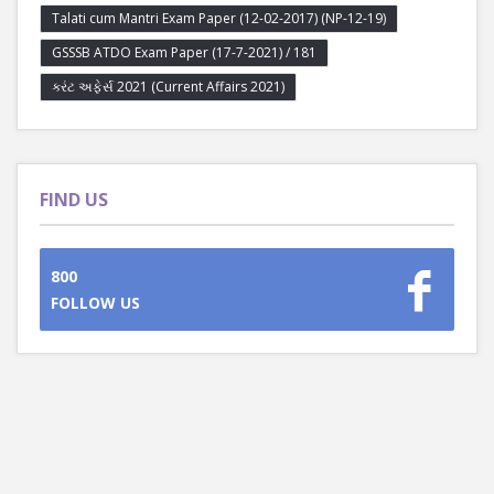
Talati cum Mantri Exam Paper (12-02-2017) (NP-12-19)
GSSSB ATDO Exam Paper (17-7-2021) / 181
કરંટ અફેર્સ 2021 (Current Affairs 2021)
FIND US
800
FOLLOW US