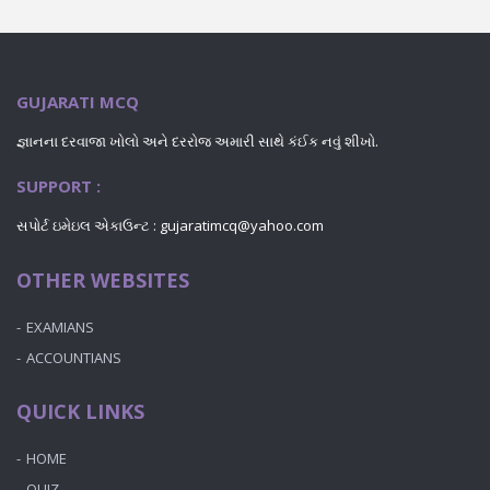
GUJARATI MCQ
જ્ઞાનના દરવાજા ખોલો અને દરરોજ અમારી સાથે કંઈક નવું શીખો.
SUPPORT :
સપોર્ટ ઇમેઇલ એકાઉન્ટ : gujaratimcq@yahoo.com
OTHER WEBSITES
EXAMIANS
ACCOUNTIANS
QUICK LINKS
HOME
QUIZ