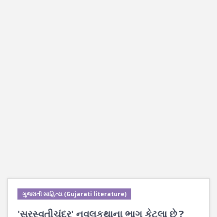
ગુજરાતી સાહિત્ય (Gujarati literature)
'સરસ્વતીચંદ્ર' નવલકથાના ભાગ કેટલા છે ?