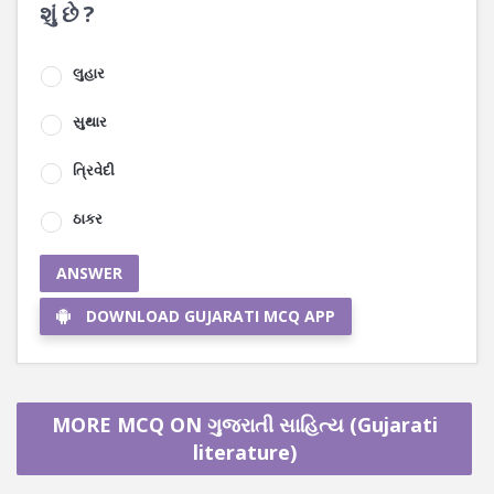
શું છે ?
લુહાર
સુથાર
ત્રિવેદી
ઠાકર
ANSWER
DOWNLOAD GUJARATI MCQ APP
MORE MCQ ON ગુજરાતી સાહિત્ય (Gujarati
literature)