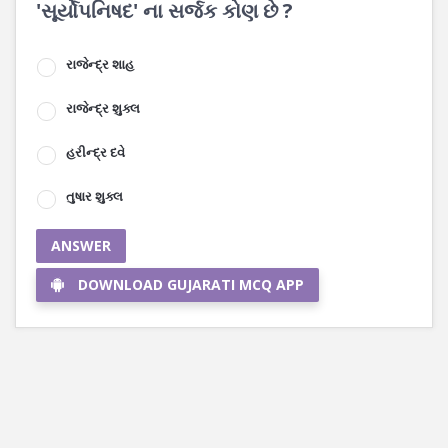
'સૂર્યોપનિષદ' ના સર્જક કોણ છે ?
રાજેન્દ્ર શાહ
રાજેન્દ્ર શુક્લ
હરીન્દ્ર દવે
તુષાર શુક્લ
ANSWER
DOWNLOAD GUJARATI MCQ APP