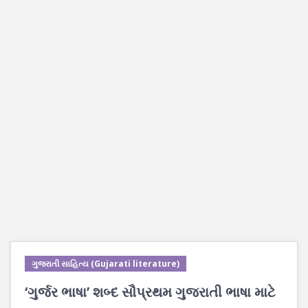
ગુજરાતી સાહિત્ય (Gujarati literature)
‘ગુર્જર ભાષા’ શબ્દ સૌપ્રથમ ગુજરાતી ભાષા માટે