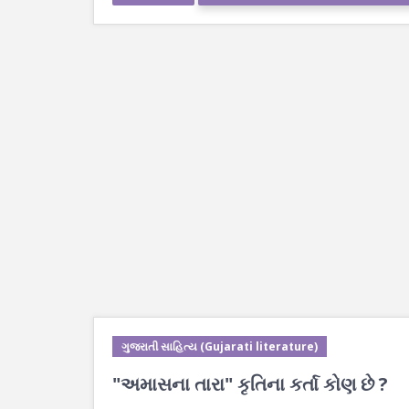
ગુજરાતી સાહિત્ય (Gujarati literature)
"અમાસના તારા" કૃતિના કર્તા કોણ છે ?