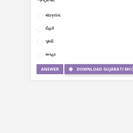
મંદાક્રાંતા
દોહરો
પૃથ્વી
મનહર
ANSWER
DOWNLOAD GUJARATI MC