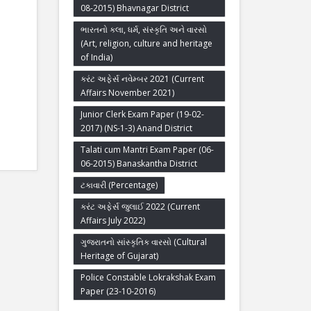
08-2015) Bhavnagar District
ભારતનો કલા, ધર્મ, સંસ્કૃતિ અને વારસો
(Art, religion, culture and heritage
of India)
કરંટ અફેર્સ નવેમ્બર 2021 (Current
Affairs November 2021)
Junior Clerk Exam Paper (19-02-
2017) (NS-1-3) Anand District
Talati cum Mantri Exam Paper (06-
06-2015) Banaskantha District
ટકાવારી (Percentage)
કરંટ અફેર્સ જુલાઈ 2022 (Current
Affairs July 2022)
ગુજરાતનો સાંસ્કૃતિક વારસો (Cultural
Heritage of Gujarat)
Police Constable Lokrakshak Exam
Paper (23-10-2016)