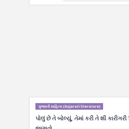
ગુજરાતી સાહિત્ય (Gujarati literature)
પોલું છે તે બોલ્યું, તેમાં કરી તે શી કારીગરી
જણાવો.