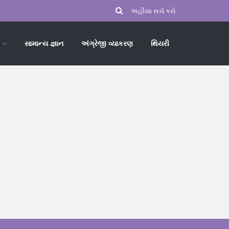
સામાન્ય જ્ઞાન
અંગ્રેજી વ્યાકરણ
થિયરી