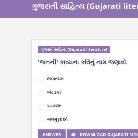
ગુજરાતી સાહિત્ય (Gujarati lit
ગુજરાતી સાહિત્ય (Gujarati literature)
'જનની' કાવ્યના કવિનું નામ જણાવો.
દલપતરામ
બોટાદકર
ખબરદાર
બાલમુકુંદ દવે
ANSWER
DOWNLOAD GUJARATI MC