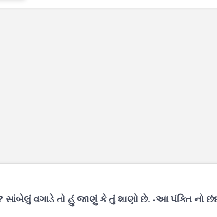
 ? સાંબેલું વગાડે તો હું જાણું કે તું શાણો છે. -આ પંક્તિ નો છં