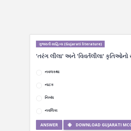
ગુજરાતી સાહિત્ય (Gujarati literature)
'તરંગ લીલા' અને 'વિવર્તલીલા' કૃતિઓનો 
નવલકથા
નાટક
નિબંધ
નવલિકા
ANSWER
DOWNLOAD GUJARATI MC