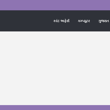
કરંટ અફેર્સ
કમ્પ્યુટર
ગુજરાત