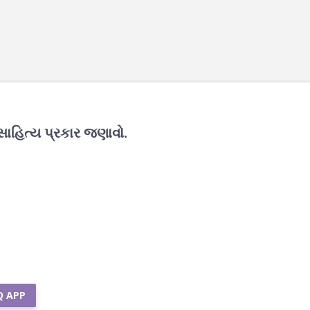
સાહિત્ય પ્રકાર જણાવો.
Q APP