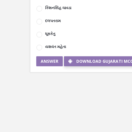
કિશનસિંહ ચાવડા
દલપતરામ
ધૂમકેતુ
યશવંત મહેતા
ANSWER
DOWNLOAD GUJARATI MC