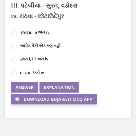
iii. પટેલીયા - સુરત, વડોદરા
iv. રાઠવા - છોટાઉદેપુર
ફક્ત ii, iii અને iv
આપેલ પૈકી એક પણ નહીં
ફક્ત i, iii અને iv
i, ii, iii અને iv
ANSWER
EXPLANATION
DOWNLOAD GUJARATI MCQ APP