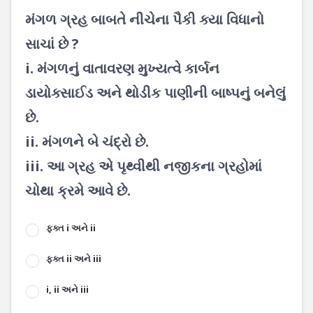
મંગળ ગ્રહ બાબતે નીચેના પૈકી ક્યા વિધાનો
સાચાં છે ?
i. મંગળનું વાતાવરણ મુખ્યત્વે કાર્બન
ડાયોક્સાઈડ અને થોડીક પાણીની બાષ્પનું બનેલું
છે.
ii. મંગળને બે ચંદ્રો છે.
iii. આ ગ્રહ એ પૃથ્વીથી નજીકના ગ્રહોમાં
ચોથા ક્રમે આવે છે.
ફક્ત i અને ii
ફક્ત ii અને iii
i, ii અને iii