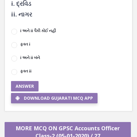
i. દ્રવિડ
ii. નાગર
i અને ii પૈકી કોઈ નહીં
ફક્ત i
i અને ii બંને
ફક્ત ii
ANSWER
DOWNLOAD GUJARATI MCQ APP
MORE MCQ ON GPSC Accounts Officer
Class-2 (05-01-2020) / 27