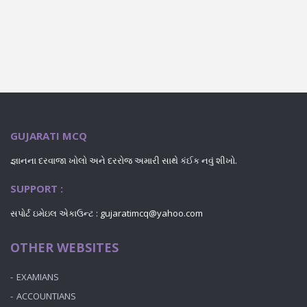
GUJARATI MCQ
જ્ઞાનના દરવાજા ખોલો અને દરરોજ અમારી સાથે કંઈક નવું શીખો.
SUPPORT :
સપોર્ટ ઇમેઇલ એકાઉન્ટ : gujaratimcq@yahoo.com
OTHER WEBSITES
EXAMIANS
ACCOUNTIANS