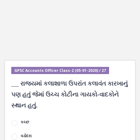
GPSC Accounts Officer Class-2 (05-01-2020) / 27
___ રાજ્યમાં કલાશાળા ઉપરાંત કલાવંત કારખાનું
પણ હતું જેમાં ઉચ્ચ કોટીના ગાયકો-વાદકોને
સ્થાન હતું.
કચ્છ
વડોદરા