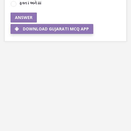
ફક્ત i અને iii
ANSWER
DOWNLOAD GUJARATI MCQ APP