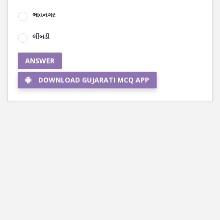
ભાવનગર
લીંબડી
ANSWER
DOWNLOAD GUJARATI MCQ APP