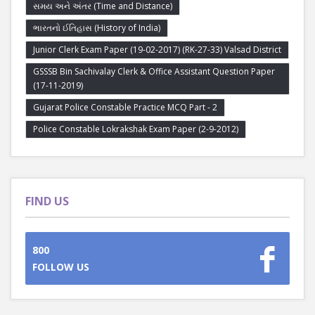
સમય અને અંતર (Time and Distance)
ભારતનો ઈતિહાસ (History of India)
Junior Clerk Exam Paper (19-02-2017) (RK-27-33) Valsad District
GSSSB Bin Sachivalay Clerk & Office Assistant Question Paper
(17-11-2019)
Gujarat Police Constable Practice MCQ Part - 2
Police Constable Lokrakshak Exam Paper (2-9-2012)
FIND US
800
FOLLOW US