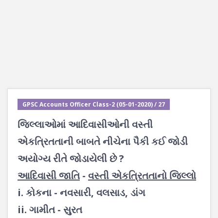
GPSC Accounts Officer Class-2 (05-01-2020) / 27
જિલ્લાઓમાં આદિવાસીઓની વસ્તી
એકત્રિતતાની બાબતે નીચેના પૈકી કઈ જોડી
અયોગ્ય રીતે જોડાયેલી છે ?
આદિવાસી જાતિ
-
વસ્તી એકત્રિતતાનો જિલ્લો
i. કોકના - નવસારી, વલસાડ, ડાંગ
ii. ગામીત - સુરત