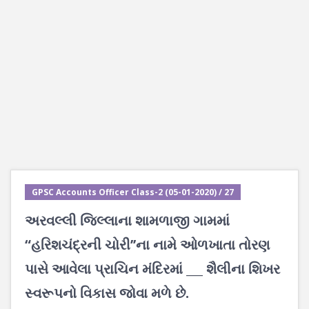
GPSC Accounts Officer Class-2 (05-01-2020) / 27
અરવલ્લી જિલ્લાના શામળાજી ગામમાં
“હરિશચંદ્રની ચોરી’’ના નામે ઓળખાતા તોરણ
પાસે આવેલા પ્રાચિન મંદિરમાં ___ શૈલીના શિખર
સ્વરૂપનો વિકાસ જોવા મળે છે.