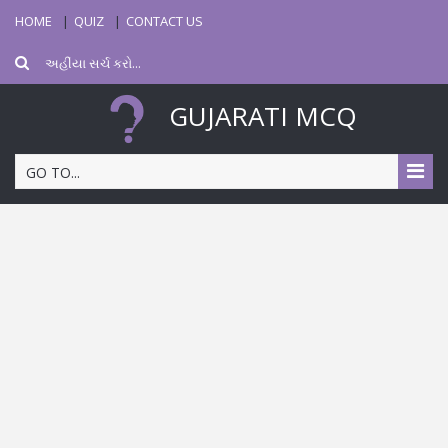
HOME
QUIZ
CONTACT US
GUJARATI MCQ
GO TO...