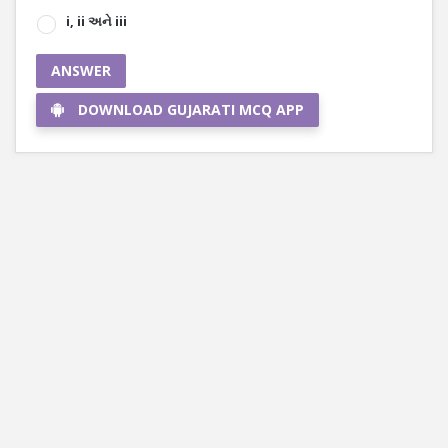
i, ii અને iii
ANSWER
DOWNLOAD GUJARATI MCQ APP