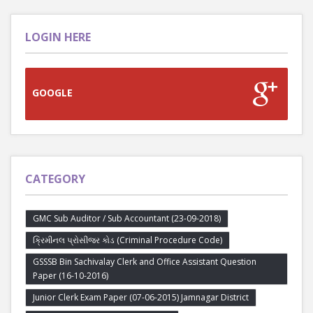
LOGIN HERE
GOOGLE
CATEGORY
GMC Sub Auditor / Sub Accountant (23-09-2018)
ક્રિમીનલ પ્રોસીજર કોડ (Criminal Procedure Code)
GSSSB Bin Sachivalay Clerk and Office Assistant Question
Paper (16-10-2016)
Junior Clerk Exam Paper (07-06-2015) Jamnagar District