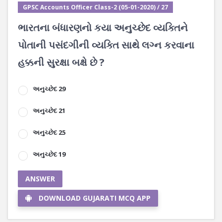
GPSC Accounts Officer Class-2 (05-01-2020) / 27
ભારતના બંધારણનો કયા અનુચ્છેદ વ્યક્તિને
પોતાની પસંદગીની વ્યક્તિ સાથે લગ્ન કરવાના
હક્કની સુરક્ષા બક્ષે છે ?
અનુચ્છેદ 29
અનુચ્છેદ 21
અનુચ્છેદ 25
અનુચ્છેદ 19
ANSWER
DOWNLOAD GUJARATI MCQ APP