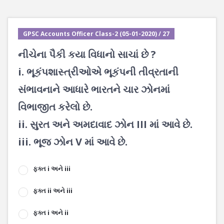
GPSC Accounts Officer Class-2 (05-01-2020) / 27
નીચેના પૈકી કયા વિધાનો સાચાં છે ?
i. ભૂકંપશાસ્ત્રીઓએ ભૂકંપની તીવ્રતાની
સંભાવનાને આધારે ભારતને ચાર ઝોનમાં
વિભાજીત કરેલો છે.
ii. સુરત અને અમદાવાદ ઝોન III માં આવે છે.
iii. ભૂજ ઝોન V માં આવે છે.
ફક્ત i અને iii
ફક્ત ii અને iii
ફક્ત i અને ii