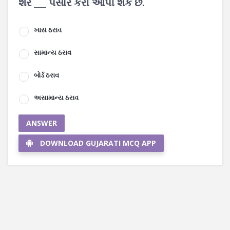
શેર ___ પસાર કરી આપી શકે છે.
ખાસ ઠરાવ
સામાન્ય ઠરાવ
બોર્ડ ઠરાવ
અસામાન્ય ઠરાવ
ANSWER
DOWNLOAD GUJARATI MCQ APP