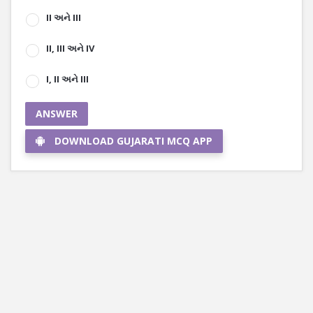
II અને III
II, III અને IV
I, II અને III
ANSWER
DOWNLOAD GUJARATI MCQ APP