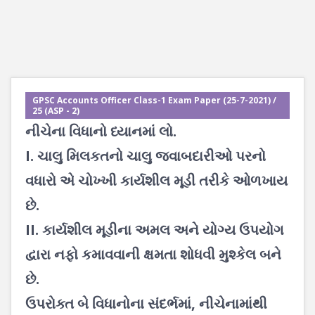
GPSC Accounts Officer Class-1 Exam Paper (25-7-2021) /
25 (ASP - 2)
નીચેના વિધાનો ધ્યાનમાં લો.
I. ચાલુ મિલકતનો ચાલુ જવાબદારીઓ પરનો
વધારો એ ચોખ્ખી કાર્યશીલ મૂડી તરીકે ઓળખાય
છે.
II. કાર્યશીલ મૂડીના અમલ અને યોગ્ય ઉપયોગ
દ્વારા નફો કમાવવાની ક્ષમતા શોધવી મુશ્કેલ બને
છે.
ઉપરોક્ત બે વિધાનોના સંદર્ભમાં, નીચેનામાંથી