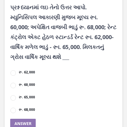
પ્રશ્ન ધ્યાનમાં લઇ તેનો ઉત્તર આપો.
મ્યુનિસિપલ આકારણી મુજબ મૂલ્ય રૂા.
60,000; અપેક્ષિત વાજબી ભાડું રૂ. 68,000; રેન્ટ
કંટ્રોલ એક્ટ હેઠળ સ્ટાન્ડર્ડ રેન્ટ રૂા. 62,000-
વાર્ષિક મળેલ ભાડું - રૂા. 65,000. મિલકતનું
ગ્રોસ વાર્ષિક મૂલ્ય થશે ___
રૂ. 62,000
રૂ. 60,000
રૂ. 65,000
રૂ. 68,000
ANSWER