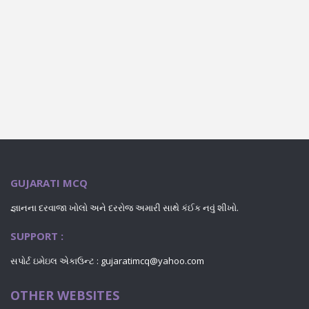
GUJARATI MCQ
જ્ઞાનના દરવાજા ખોલો અને દરરોજ અમારી સાથે કંઈક નવું શીખો.
SUPPORT :
સપોર્ટ ઇમેઇલ એકાઉન્ટ : gujaratimcq@yahoo.com
OTHER WEBSITES