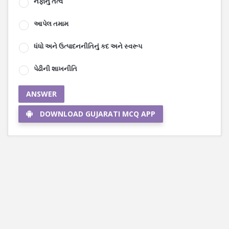
નફાનું તત્વ
આપેલ તમામ
ધંધો અને ઉત્પાદનનીતિનું કદ અને સ્વરૂપ
પેઢીની શાખનીતિ
ANSWER
DOWNLOAD GUJARATI MCQ APP