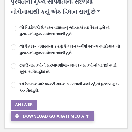
પુરવઠાની મુલ્ય સાપેક્ષતાના સંદર્ભમાં
નીચેનામાંથી કયું એક વિધાન સાચું છે ?
જો નિયોજકો ઉત્પાદન વધારવાનું જોખમ ખેડવા તૈયાર હશે તો
પુરવઠાની મૂલ્યસાપેક્ષતા ઓછી હશે.
જો ઉત્પાદન વધારવાના કારણે ઉત્પાદન ખર્ચમાં ધરખમ વધારો થાય તો
પુરવઠાની મૂલ્યસાપેક્ષતા ઓછી હશે.
ટકાઉ વસ્તુઓની સરખામણીમાં નાશવંત વસ્તુઓ નો પુરવઠો વધારે
મૂલ્ય સાપેક્ષ હોય છે.
જો ઉત્પાદન માટે જરૂરી સાધન સરળતાથી મળી રહે તો પુરવઠા મૂલ્ય
અનપેક્ષ હશે.
ANSWER
DOWNLOAD GUJARATI MCQ APP