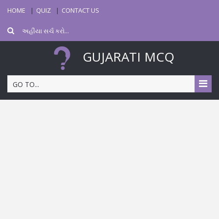
HOME
QUIZ
CONTACT US
GUJARATI MCQ
GO TO...