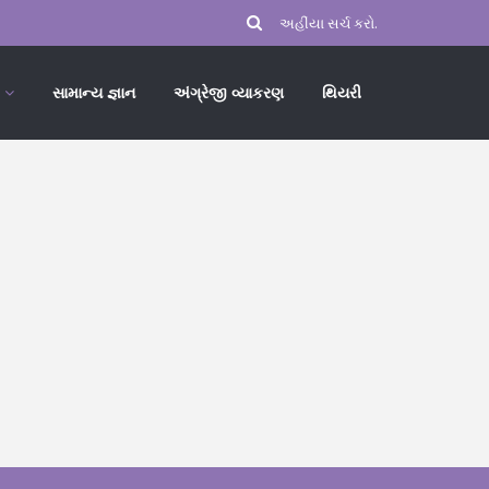
સામાન્ય જ્ઞાન
અંગ્રેજી વ્યાકરણ
થિયરી