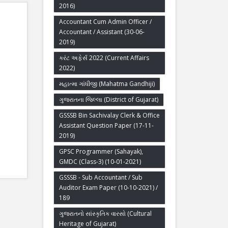
2016)
Accountant Cum Admin Officer /
Accountant / Assistant (30-06-
2019)
કરંટ અફેર્સ 2022 (Current Affairs
2022)
મહાત્મા ગાંધીજી (Mahatma Gandhiji)
ગુજરાતના જિલ્લા (District of Gujarat)
GSSSB Bin Sachivalay Clerk & Office
Assistant Question Paper (17-11-
2019)
GPSC Programmer (Sahayak),
GMDC (Class-3) (10-01-2021)
GSSSB - Sub Accountant / Sub
Auditor Exam Paper (10-10-2021) /
189
ગુજરાતનો સાંસ્કૃતિક વારસો (Cultural
Heritage of Gujarat)