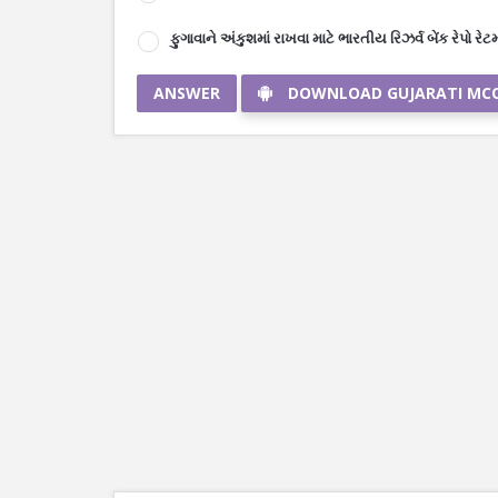
ફુગાવાને અંકુશમાં રાખવા માટે ભારતીય રિઝર્વ બેંક રેપો
ANSWER
DOWNLOAD GUJARATI MC