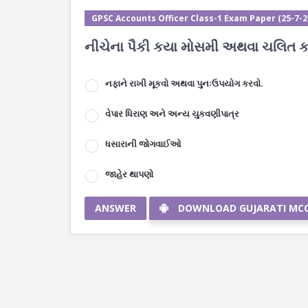
GPSC Accounts Officer Class-1 Exam Paper (25-7-202
નીચેના પૈકી કયા મોસમી અથવા ચલિત કાર
નફાને રાખી મૂકવો અથવા પુનઃઉપયોગ કરવો.
વેપાર ધિરાણ અને અન્ય ચુકવણીપાત્ર
ધસારાની જોગવાઈઓ
જાહેર થાપણો
ANSWER
DOWNLOAD GUJARATI MC