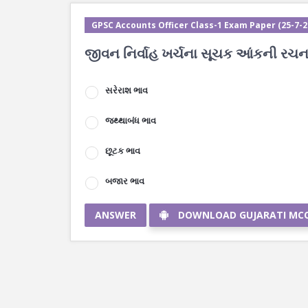
GPSC Accounts Officer Class-1 Exam Paper (25-7-202
જીવન નિર્વાહ ખર્ચના સૂચક આંકની રચનામ
સરેરાશ ભાવ
જથ્થાબંધ ભાવ
છૂટક ભાવ
બજાર ભાવ
ANSWER
DOWNLOAD GUJARATI MC