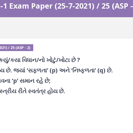
1 Exam Paper (25-7-2021) / 25 (ASP -
1) / 25 (ASP - 2)
 કયું/કયા વિધાન/નો ખોટું/ખોટા છે ?
ય છે. જ્યાં ‘સફળતા’ (p) અને ‘નિષ્ફળતા’ (q) છે.
વના ‘p’ સમાન રહે છે;
ત્રીય રીતે સ્વતંત્ર હોય છે.