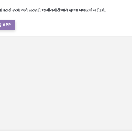
 રેટમાં ઘટાડો કરશે અને સરકારી જામીનગીરીઓને ખુલ્લા બજારમાં ખરીદશે.
Q APP