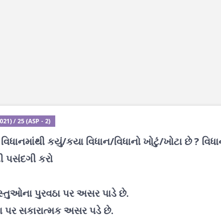
1) / 25 (ASP - 2)
 વિધાનમાંથી કયું/કયા વિધાન/વિધાનો ખોટું/ખોટા છે ? વિધ
ની પસંદગી કરો
્તુઓના પુરવઠા પર અસર પાડે છે.
ા પર સકારાત્મક અસર પડે છે.