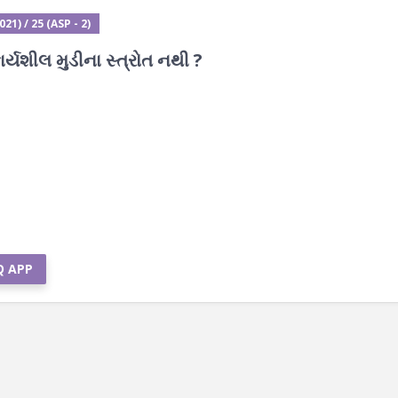
1) / 25 (ASP - 2)
્યશીલ મુડીના સ્ત્રોત નથી ?
Q APP