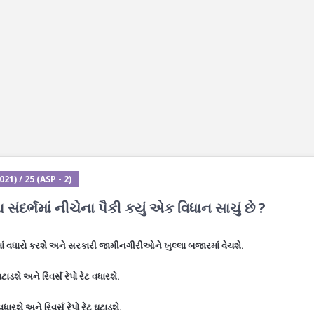
1) / 25 (ASP - 2)
ંદર્ભમાં નીચેના પૈકી કયું એક વિધાન સાચું છે ?
રેટમાં વધારો કરશે અને સરકારી જામીનગીરીઓને ખુલ્લા બજારમાં વેચશે.
ઘટાડશે અને રિવર્સ રેપો રેટ વધારશે.
વધારશે અને રિવર્સ રેપો રેટ ઘટાડશે.