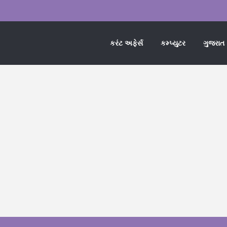
કરંટ અફેર્સ
કમ્પ્યુટર
ગુજરાત