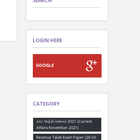
SEARCH
LOGIN HERE
GOOGLE
CATEGORY
કરંટ અફેર્સ નવેમ્બર 2021 (Current
Affairs November 2021)
Revenue Talati Exam Paper (28-02-