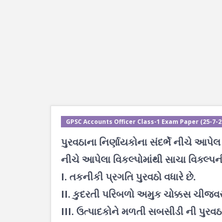
GPSC Accounts Officer Class-1 Exam Paper (25-7-202
પુરવઠાના નિર્ણાયકોના સંદર્ભે નીચે આપેલ
નીચે આપેલા વિકલ્પોમાંથી સાચા વિક્લ્પ
I. તકનીકી પ્રગતિ પુરવઠો વધારે છે.
II. કુદરતી પરિબળો અમુક ચોક્કસ ચીજવસ
III. ઉત્પાદકોને મળતી સબસીડી ની પુરવઠ