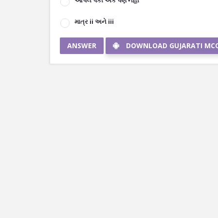
આપેલ પૈકી એક પણ નહીં
માત્ર ii અને iii
ANSWER
DOWNLOAD GUJARATI MC