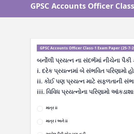
GPSC Accounts Officer Class-
GPSC Accounts Officer Class-1 Exam Paper (25-7-202
બર્નોલી પ્રયત્ન ના સંદર્ભમાં નીચેના પૈકી
i. દરેક પ્રયત્નમાં બે સંભવિત પરિણામો હો
ii. કોઈ પણ પ્રયત્ન માટે સફળતાની સંભા
iii. વિવિધ પ્રયત્નોના પરિણામો આંકડાશાસ્
માત્ર ii
માત્ર i અને ii