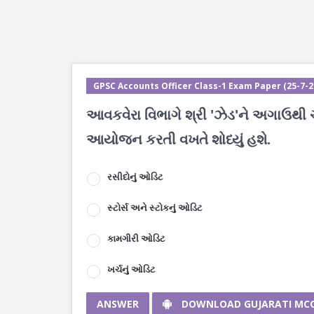
GPSC Accounts Officer Class-1 Exam Paper (25-7-202
આવકવેરા વિભાગે શ્રી 'ઝેડ'ને અગાઉથી ચૂ
આયોજન કરતી વખતે શોધ્યું હશે.
રસીદોનું ઓડિટ
સ્ટોર્સ અને સ્ટોકનું ઓડિટ
કામગીરી ઓડિટ
ખર્ચનું ઓડિટ
ANSWER
DOWNLOAD GUJARATI MC