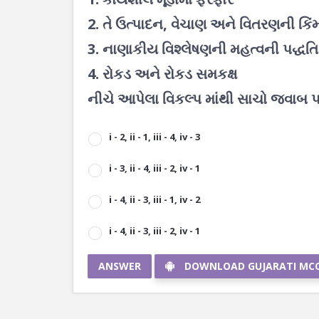
2. તે ઉત્પાદન, વેચાણ અને વિતરણની કિંમ
3. નાણાકીય વિશ્લેષણની મહત્વની પદ્ધતિ 
4. રોકડ અને રોકડ સમકક્ષ
નીચે આપેલા વિકલ્પ માંથી સાચો જવાબ પ
i - 2, ii - 1, iii - 4, iv - 3
i - 3, ii - 4, iii - 2, iv - 1
i - 4, ii - 3, iii - 1, iv - 2
i - 4, ii - 3, iii - 2, iv - 1
ANSWER
DOWNLOAD GUJARATI MC