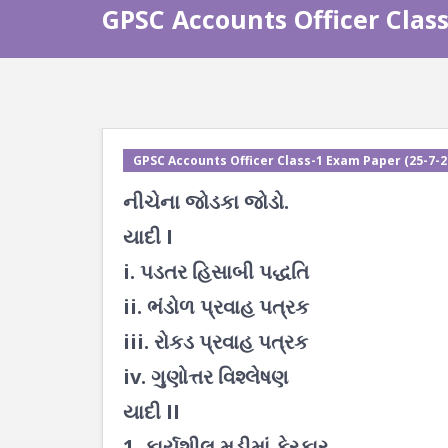
GPSC Accounts Officer Class-
GPSC Accounts Officer Class-1 Exam Paper (25-7-202
નીચેના જોડકા જોડો.
યાદી I
i. પડતર હિસાબી પદ્ધતિ
ii. ભંડોળ પ્રવાહ પત્રક
iii. રોકડ પ્રવાહ પત્રક
iv. ગુણોત્તર વિશ્લેષણ
યાદી II
1. કાર્યશીલ મૂડીમાં ફેરફાર