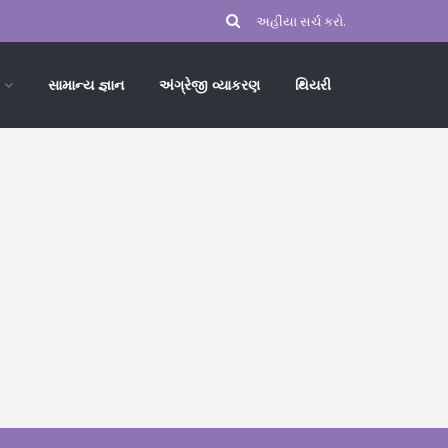
સામાન્ય જ્ઞાન
અંગ્રેજી વ્યાકરણ
થિયરી