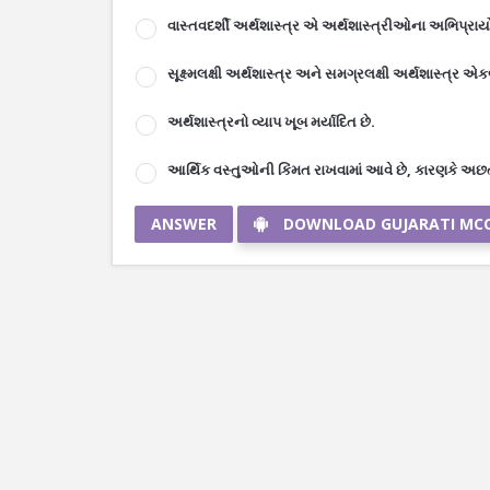
વાસ્તવદર્શી અર્થશાસ્ત્ર એ અર્થશાસ્ત્રીઓના અભિપ્રાય
સૂક્ષ્મલક્ષી અર્થશાસ્ત્ર અને સમગ્રલક્ષી અર્થશાસ્ત્ર એકબ
અર્થશાસ્ત્રનો વ્યાપ ખૂબ મર્યાદિત છે.
આર્થિક વસ્તુઓની કિંમત રાખવામાં આવે છે, કારણકે અછ
ANSWER
DOWNLOAD GUJARATI MC