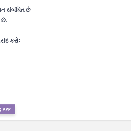
ત સંબંધિત છે
છે.
સંદ કરોઃ
Q APP