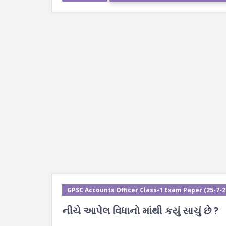
GPSC Accounts Officer Class-1 Exam Paper (25-7-202
નીચે આપેલ વિધાનો માંથી કયું સાચું છે ?