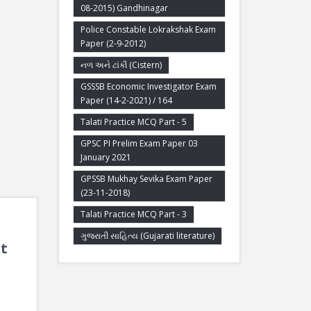
08-2015) Gandhinagar
Police Constable Lokrakshak Exam
Paper (2-9-2012)
નળ અને ટાંકી (Cistern)
GSSSB Economic Investigator Exam
Paper (14-2-2021) / 164
Talati Practice MCQ Part - 5
GPSC PI Prelim Exam Paper 03
January 2021
GPSSB Mukhay Sevika Exam Paper
(23-11-2018)
Talati Practice MCQ Part - 3
ગુજરાતી સાહિત્ય (Gujarati literature)
it