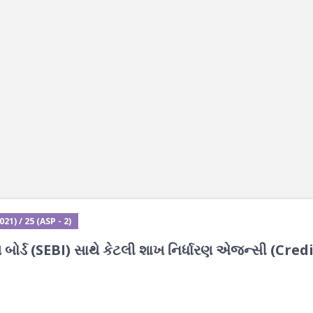
1) / 25 (ASP - 2)
બોર્ડ (SEBI) સાથે કેટલી શાખ નિર્ધારણ એજન્સી (Cred