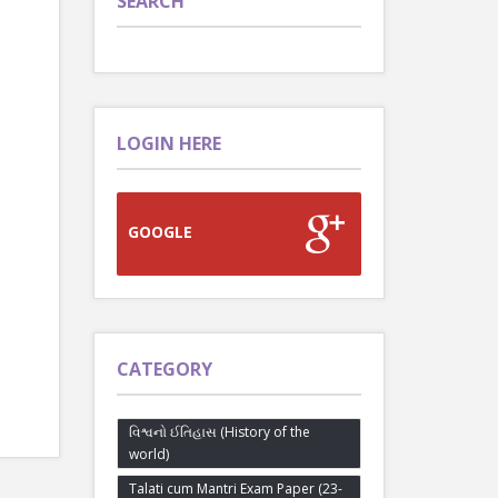
SEARCH
LOGIN HERE
GOOGLE
CATEGORY
વિશ્વનો ઈતિહાસ (History of the
world)
Talati cum Mantri Exam Paper (23-