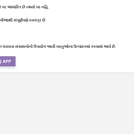
ો પર આધારિત છે તથ્યો પર નહિ.
ીજાથી સંપૂર્ણપણે સ્વતંત્ર છે.
ત ધરાવતા સંસાધનોનો ઉપયોગ આવી વસ્તુઓના ઉત્પાદનમાં કરવામાં આવે છે.
Q APP