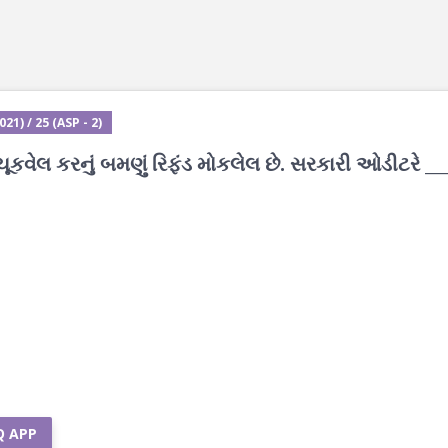
1) / 25 (ASP - 2)
કવેલ કરનું બમણું રિફંડ મોકલેલ છે. સરકારી ઓડીટરે ___ 
Q APP