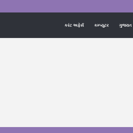
કરંટ અફેર્સ
કમ્પ્યુટર
ગુજરાત