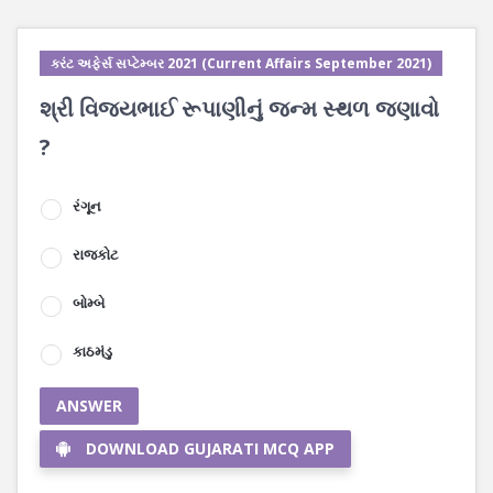
કરંટ અફેર્સ સપ્ટેમ્બર 2021 (Current Affairs September 2021)
શ્રી વિજયભાઈ રૂપાણીનું જન્મ સ્થળ જણાવો
?
રંગૂન
રાજકોટ
બોમ્બે
કાઠમંડુ
ANSWER
DOWNLOAD GUJARATI MCQ APP