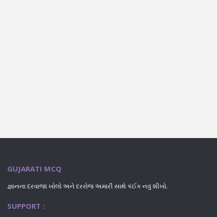
GUJARATI MCQ
જ્ઞાનના દરવાજા ખોલો અને દરરોજ અમારી સાથે કંઈક નવું શીખો.
SUPPORT :