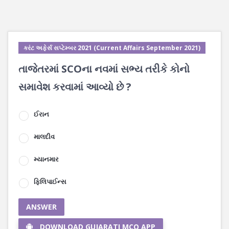
કરંટ અફેર્સ સપ્ટેમ્બર 2021 (Current Affairs September 2021)
તાજેતરમાં SCOના નવમાં સભ્ય તરીકે કોનો
સમાવેશ કરવામાં આવ્યો છે ?
ઈરાન
માલદીવ
મ્યાનમાર
ફિલિપાઈન્સ
ANSWER
DOWNLOAD GUJARATI MCQ APP