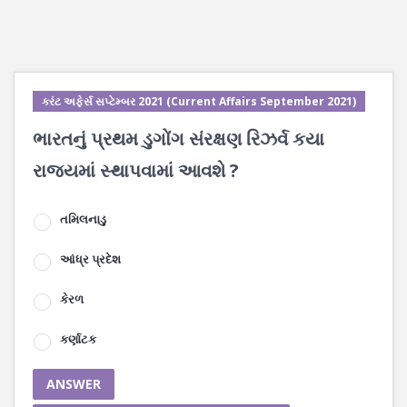
કરંટ અફેર્સ સપ્ટેમ્બર 2021 (Current Affairs September 2021)
ભારતનું પ્રથમ ડુગોંગ સંરક્ષણ રિઝર્વ કયા
રાજયમાં સ્થાપવામાં આવશે ?
તમિલનાડુ
આંધ્ર પ્રદેશ
કેરળ
કર્ણાટક
ANSWER