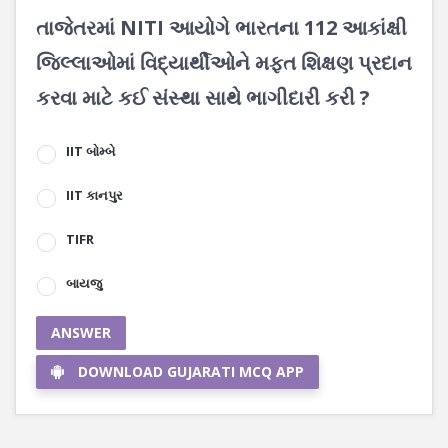
તાજેતરમાં NITI આયોગે ભારતના 112 આકાંક્ષી
જિલ્લાઓમાં વિદ્યાર્થીઓને મફત શિક્ષણ પ્રદાન
કરવા માટે કઈ સંસ્થા સાથે ભાગીદારી કરી ?
IIT બોમ્બે
IIT કાનપુર
TIFR
બાયજુ
ANSWER
DOWNLOAD GUJARATI MCQ APP