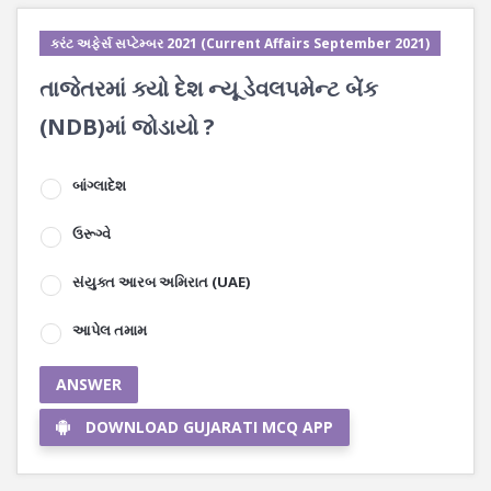
કરંટ અફેર્સ સપ્ટેમ્બર 2021 (Current Affairs September 2021)
તાજેતરમાં ક્યો દેશ ન્યૂ ડેવલપમેન્ટ બેંક
(NDB)માં જોડાયો ?
બાંગ્લાદેશ
ઉરૂગ્વે
સંયુક્ત આરબ અમિરાત (UAE)
આપેલ તમામ
ANSWER
DOWNLOAD GUJARATI MCQ APP