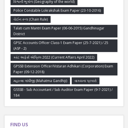
વિશ્વની ભૂગોળ (Geography of the world)
Police Constable Lokrakshak Exam Paper (23-10-2016)
ચેઈન રૂલ (Chain Rule)
Talati cum Mantri Exam Paper (06-06-2015) Gandhinagar
District
GPSC Accounts Officer Class-1 Exam Paper (25-7-2021) / 25
(ASP - 2)
કરંટ અફેર્સ એપ્રિલ 2022 (Current Affairs April 2022)
GPSSB Extension Officer/Vistaran Adhikari (Corporation) Exam
Paper (09-12-2018)
મહાત્મા ગાંધીજી (Mahatma Gandhiji)
વાક્યના પ્રકારો
GSSSB - Sub Accountant / Sub Auditor Exam Paper (9-7-2021) /
184
FIND US