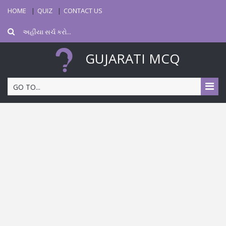
HOME
QUIZ
CONTACT US
GUJARATI MCQ
GO TO...