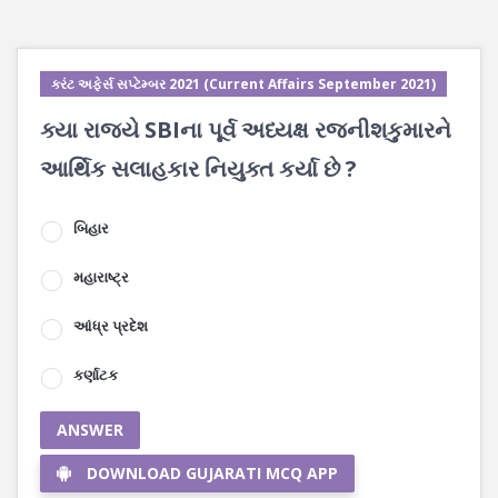
કરંટ અફેર્સ સપ્ટેમ્બર 2021 (Current Affairs September 2021)
ક્યા રાજ્યે SBIના પૂર્વ અધ્યક્ષ રજનીશકુમારને
આર્થિક સલાહકાર નિયુક્ત કર્યા છે ?
બિહાર
મહારાષ્ટ્ર
આંધ્ર પ્રદેશ
કર્ણાટક
ANSWER
DOWNLOAD GUJARATI MCQ APP