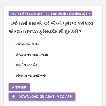
કરંટ અફેર્સ ઓક્ટોબર 2021 (Current Affairs October 2021)
તાજેતરમાં RBIએ કઈ બેંકને પ્રોમ્પ્ટ કરેક્ટિવ
એકશન (PCA) ફ્રેમવર્કમાંથી દૂર કરી ?
પંજાબ નેશનલ બેંક
સેન્ટ્રલ બેંક ઓફ ઇન્ડિયા
ભારતીય સ્ટેટ બેંક
ઈન્ડિયન ઓવરસીઝ બેંક
ANSWER
DOWNLOAD GUJARATI MCQ APP