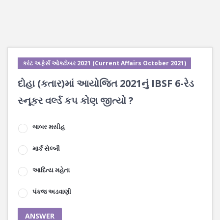
કરંટ અફેર્સ ઓક્ટોબર 2021 (Current Affairs October 2021)
દોહા (કતાર)માં આયોજિત 2021નું IBSF 6-રેડ
સ્નૂકર વર્લ્ડ કપ કોણ જીત્યો ?
બાબર મસીહ
માર્ક સેલ્બી
આદિત્ય મહેતા
પંકજ અડવાણી
ANSWER