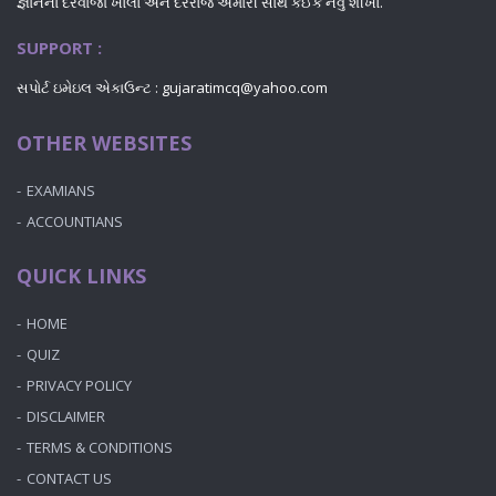
જ્ઞાનના દરવાજા ખોલો અને દરરોજ અમારી સાથે કંઈક નવું શીખો.
SUPPORT :
સપોર્ટ ઇમેઇલ એકાઉન્ટ : gujaratimcq@yahoo.com
OTHER WEBSITES
EXAMIANS
ACCOUNTIANS
QUICK LINKS
HOME
QUIZ
PRIVACY POLICY
DISCLAIMER
TERMS & CONDITIONS
CONTACT US