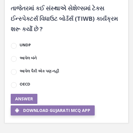
તાજેતરમાં કઈ સંસ્થાએ સેશેલ્સમાં ટેક્સ
ઈન્સ્પેક્ટર્સ વિધાઉટ બોર્ડર્સ (TIWB) કાર્યક્રમ
શરૂ કર્યો છે ?
UNDP
આપેલ બંને
આપેલ પૈકી એક પણ નહીં
OECD
ANSWER
DOWNLOAD GUJARATI MCQ APP