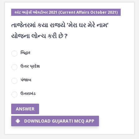
કરંટ અફેર્સ ઓક્ટોબર 2021 (Current Affairs October 2021)
તાજેતરમાં કયા રાજ્યે 'મેરા ઘર મેરે નામ’
યોજના લોન્ચ કરી છે ?
બિહાર
ઉત્તર પ્રદેશ
પંજાબ
ઉત્તરાખંડ
ANSWER
DOWNLOAD GUJARATI MCQ APP