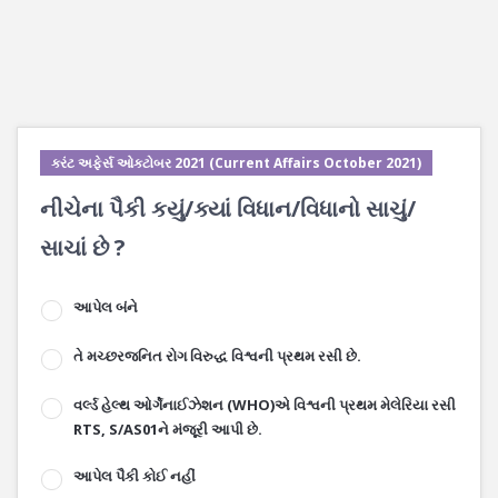
કરંટ અફેર્સ ઓક્ટોબર 2021 (Current Affairs October 2021)
નીચેના પૈકી કયું/ક્યાં વિધાન/વિધાનો સાચું/
સાચાં છે ?
આપેલ બંને
તે મચ્છરજનિત રોગ વિરુદ્ધ વિશ્વની પ્રથમ રસી છે.
વર્લ્ડ હેલ્થ ઓર્ગેનાઈઝેશન (WHO)એ વિશ્વની પ્રથમ મેલેરિયા રસી
RTS, S/AS01ને મંજૂરી આપી છે.
આપેલ પૈકી કોઈ નહીં