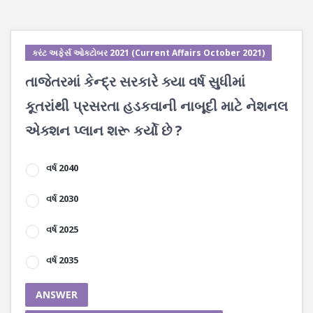
કરંટ અફેર્સ ઓક્ટોબર 2021 (Current Affairs October 2021)
તાજેતરમાં કેન્દ્ર સરકારે ક્યા વર્ષ સુધીમાં
કૂતરાંથી પ્રસરતા હડકવાની નાબૂદી માટે નેશનલ
એક્શન પ્લાન શરૂ કર્યો છે ?
વર્ષ 2040
વર્ષ 2030
વર્ષ 2025
વર્ષ 2035
ANSWER