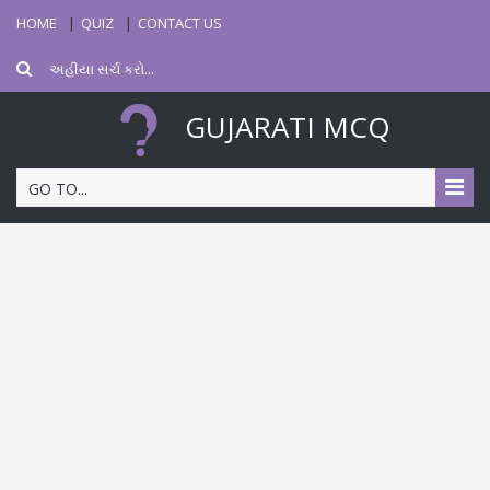
HOME
QUIZ
CONTACT US
GUJARATI MCQ
GO TO...