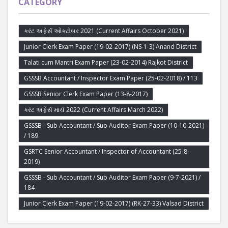
CATEGORY
કરંટ અફેર્સ ઓક્ટોબર 2021 (Current Affairs October 2021)
Junior Clerk Exam Paper (19-02-2017) (NS-1-3) Anand District
Talati cum Mantri Exam Paper (23-02-2014) Rajkot District
GSSSB Accountant / Inspector Exam Paper (25-02-2018) / 113
GSSSB Senior Clerk Exam Paper (13-8-2017)
કરંટ અફેર્સ માર્ચ 2022 (Current Affairs March 2022)
GSSSB - Sub Accountant / Sub Auditor Exam Paper (10-10-2021)
/ 189
GSRTC Senior Accountant / Inspector of Accountant (25-8-
2019)
GSSSB - Sub Accountant / Sub Auditor Exam Paper (9-7-2021) /
184
Junior Clerk Exam Paper (19-02-2017) (RK-27-33) Valsad District