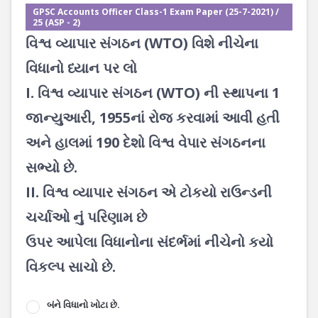
GPSC Accounts Officer Class-1 Exam Paper (25-7-2021) /
25 (ASP - 2)
વિશ્વ વ્યાપાર સંગઠન (WTO) વિશે નીચેના
વિધાનો ધ્યાન પર લો
I. વિશ્વ વ્યાપાર સંગઠન (WTO) ની સ્થાપના 1
જાન્યુઆરી, 1955નાં રોજ કરવામાં આવી હતી
અને હાલમાં 190 દેશો વિશ્વ વેપાર સંગઠનના
સભ્યો છે.
II. વિશ્વ વ્યાપાર સંગઠન એ ટોકયો રાઉન્ડની
ચર્ચાઓ નું પરિણામ છે
ઉપર આપેલા વિધાનોના સંદર્ભમાં નીચેનો કયો
વિકલ્પ સાચો છે.
બંને વિધાનો ખોટા છે.