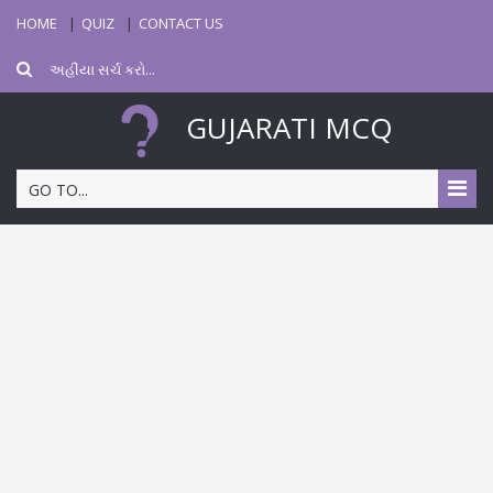
HOME
QUIZ
CONTACT US
GUJARATI MCQ
GO TO...