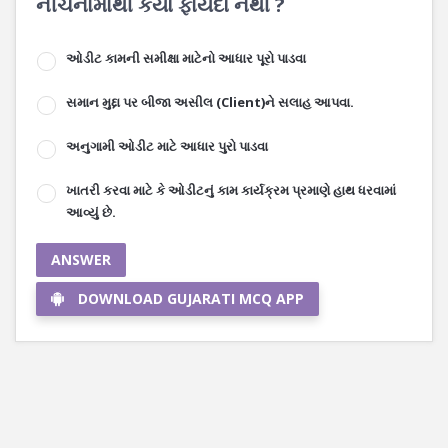
નીચેનામાંથી કયો ફાયદો નથી ?
ઓડીટ કામની સમીક્ષા માટેનો આધાર પૂરો પાડવા
સમાન મુદ્દા પર બીજા અસીલ (Client)ને સલાહ આપવા.
અનુગામી ઓડીટ માટે આધાર પુરો પાડવા
ખાતરી કરવા માટે કે ઓડીટનું કામ કાર્યક્રમ પ્રમાણે હાથ ધરવામાં
આવ્યું છે.
ANSWER
DOWNLOAD GUJARATI MCQ APP