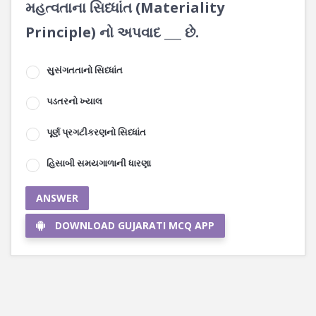
મહત્વતાના સિધ્ધાંત (Materiality
Principle) નો અપવાદ ___ છે.
સુસંગતતાનો સિધ્ધાંત
પડતરનો ખ્યાલ
પૂર્ણ પ્રગટીકરણનો સિધ્ધાંત
હિસાબી સમયગાળાની ધારણા
ANSWER
DOWNLOAD GUJARATI MCQ APP