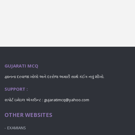
GUJARATI MCQ
જ્ઞાનના દરવાજા ખોલો અને દરરોજ અમારી સાથે કંઈક નવું શીખો.
SUPPORT :
સપોર્ટ ઇમેઇલ એકાઉન્ટ : gujaratimcq@yahoo.com
OTHER WEBSITES
EXAMIANS