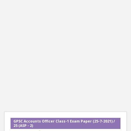
GPSC Accounts Officer Class-1 Exam Paper (25-7-2021) /
25 (ASP - 2)