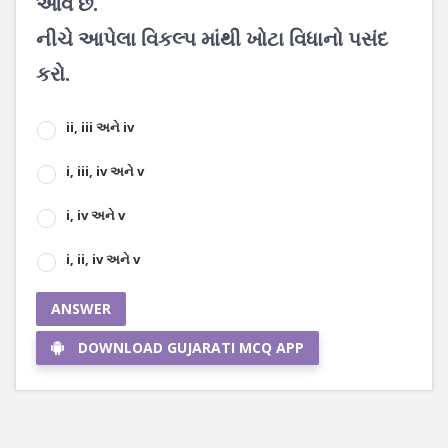
આવે છે.
નીચે આપેલા વિકલ્પ માંથી ખોટા વિધાનો પસંદ
કરો.
ii, iii અને iv
i, iii, iv અને v
i, iv અને v
i, ii, iv અને v
ANSWER
DOWNLOAD GUJARATI MCQ APP