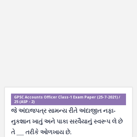
GPSC Accounts Officer Class-1 Exam Paper (25-7-2021) /
25 (ASP - 2)
જે અંદાજપત્ર સામન્ય રીતે અંદાજીત નફા-
નુકશાન ખાતું અને પાકા સરવૈયાનું સ્વરૂપ લે છે
તે ___ તરીકે ઓળખાય છે.