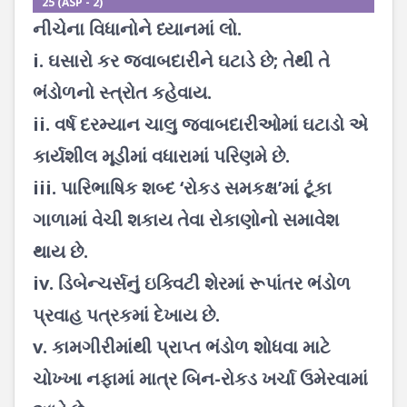
25 (ASP - 2)
નીચેના વિધાનોને ધ્યાનમાં લો.
i. ઘસારો કર જવાબદારીને ઘટાડે છે; તેથી તે
ભંડોળનો સ્ત્રોત કહેવાય.
ii. વર્ષ દરમ્યાન ચાલુ જવાબદારીઓમાં ઘટાડો એ
કાર્યશીલ મૂડીમાં વધારામાં પરિણમે છે.
iii. પારિભાષિક શબ્દ ‘રોકડ સમકક્ષ’માં ટૂંકા
ગાળામાં વેચી શકાય તેવા રોકાણોનો સમાવેશ
થાય છે.
iv. ડિબેન્ચર્સનું ઇક્વિટી શેરમાં રૂપાંતર ભંડોળ
પ્રવાહ પત્રકમાં દેખાય છે.
v. કામગીરીમાંથી પ્રાપ્ત ભંડોળ શોધવા માટે
ચોખ્ખા નફામાં માત્ર બિન-રોકડ ખર્ચા ઉમેરવામાં