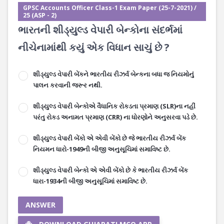
GPSC Accounts Officer Class-1 Exam Paper (25-7-2021) /
25 (ASP - 2)
ભારતની શીડ્યુલ્ડ વેપારી બેન્કોના સંદર્ભમાં
નીચેનામાંથી કયું એક વિધાન સાચું છે ?
શીડ્યુલ્ડ વેપારી બેંકને ભારતીય રીઝર્વ બેન્કના બધા જ નિયમોનું
પાલન કરવાની જરૂર નથી.
શીડ્યુલ્ડ વેપારી બેન્કોએ વૈધાનિક રોકડતા પ્રમાણ (SLR)ના નહીં
પરંતુ રોકડ અનામત પ્રમાણ (CRR) ના ધોરણોને અનુસરવા પડે છે.
શીડ્યુલ્ડ વેપારી બેંકો એ એવી બેંકો છે જે ભારતીય રીઝર્વ બેંક
નિયમન ધારો-1949ની બીજી અનુસૂચિમાં સમાવિષ્ટ છે.
શીડ્યુલ્ડ વેપારી બેન્કો એ એવી બેંકો છે કે ભારતીય રીઝર્વ બેંક
ધારા-1934ની બીજી અનુસૂચિમાં સમાવિષ્ટ છે.
ANSWER