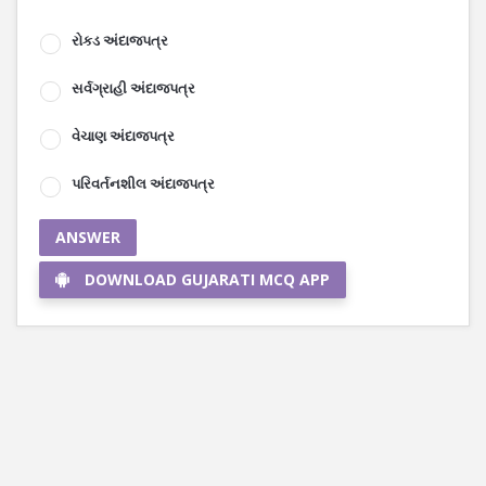
રોકડ અંદાજપત્ર
સર્વગ્રાહી અંદાજપત્ર
વેચાણ અંદાજપત્ર
પરિવર્તનશીલ અંદાજપત્ર
ANSWER
DOWNLOAD GUJARATI MCQ APP