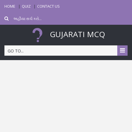
HOME
QUIZ
CONTACT US
GUJARATI MCQ
GO TO...