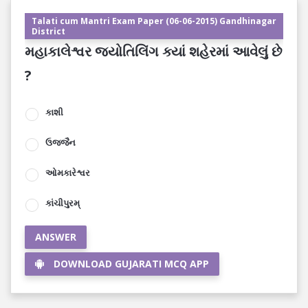
Talati cum Mantri Exam Paper (06-06-2015) Gandhinagar
District
મહાકાલેશ્વર જ્યોતિલિંગ ક્યાં શહેરમાં આવેલું છે
?
કાશી
ઉજ્જૈન
ઓમકારેશ્વર
કાંચીપુરમ્
ANSWER
DOWNLOAD GUJARATI MCQ APP