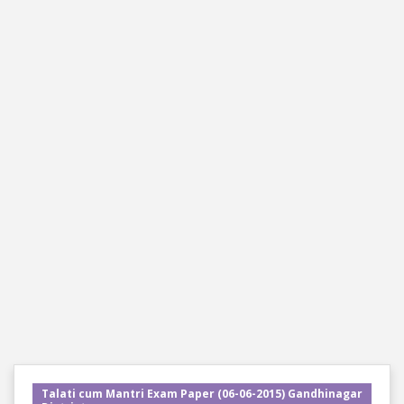
Talati cum Mantri Exam Paper (06-06-2015) Gandhinagar