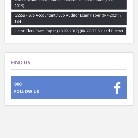
2019)
GSSSB - Sub Accountant / Sub Auditor Exam Paper (9-7-2021) /
184
Junior Clerk Exam Paper (19-02-2017) (RK-27-33) Valsad District
FIND US
800
FOLLOW US