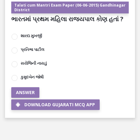
Talati cum Mantri Exam Paper (06-06-2015) Gandhinagar
District
ભારતમાં પ્રથમ મહિલા રાજ્યપાલ કોણ હતાં ?
શારદા મુખર્જી
પ્રતિભા પાટીલ
સરોજિની નાયડું
કુમુદબેન જોષી
ANSWER
DOWNLOAD GUJARATI MCQ APP