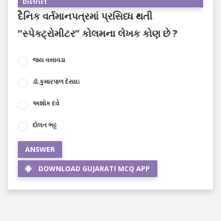
District
દૈનિક વર્તમાનપત્રમાં પ્રસિધ્ધ થતી
“સ્પેક્ટ્રોમીટર” કોલમના લેખક કોણ છે ?
જય વસાવડા
ડૉ.કુમારપાળ દેસાઇ
અશોક દવે
દોલત ભટ્ટ
ANSWER
DOWNLOAD GUJARATI MCQ APP