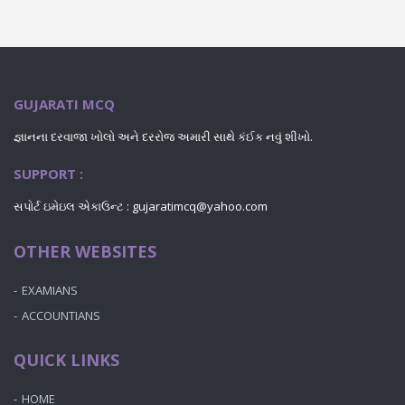
GUJARATI MCQ
જ્ઞાનના દરવાજા ખોલો અને દરરોજ અમારી સાથે કંઈક નવું શીખો.
SUPPORT :
સપોર્ટ ઇમેઇલ એકાઉન્ટ : gujaratimcq@yahoo.com
OTHER WEBSITES
EXAMIANS
ACCOUNTIANS
QUICK LINKS
HOME