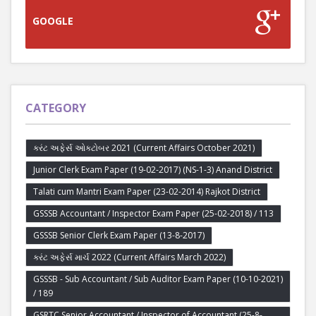
GOOGLE
CATEGORY
કરંટ અફેર્સ ઓક્ટોબર 2021 (Current Affairs October 2021)
Junior Clerk Exam Paper (19-02-2017) (NS-1-3) Anand District
Talati cum Mantri Exam Paper (23-02-2014) Rajkot District
GSSSB Accountant / Inspector Exam Paper (25-02-2018) / 113
GSSSB Senior Clerk Exam Paper (13-8-2017)
કરંટ અફેર્સ માર્ચ 2022 (Current Affairs March 2022)
GSSSB - Sub Accountant / Sub Auditor Exam Paper (10-10-2021)
/ 189
GSRTC Senior Accountant / Inspector of Accountant (25-8-