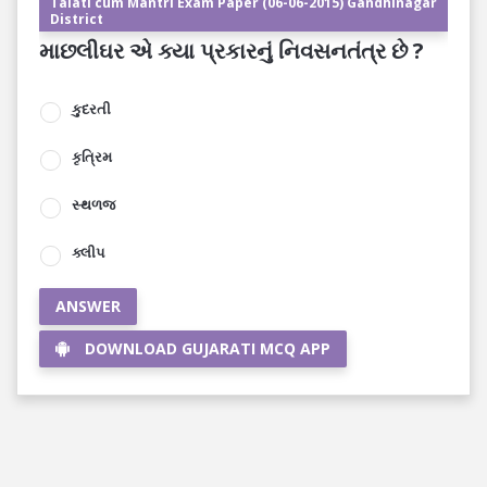
Talati cum Mantri Exam Paper (06-06-2015) Gandhinagar
District
માછલીઘર એ ક્યા પ્રકારનું નિવસનતંત્ર છે ?
કુદરતી
કૃત્રિમ
સ્થળજ
ક્લીપ
ANSWER
DOWNLOAD GUJARATI MCQ APP