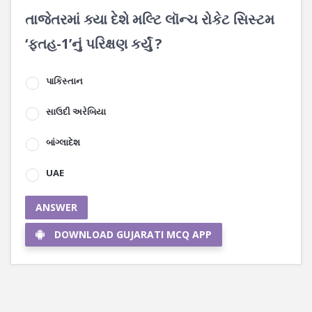
તાજેતરમાં ક્યા દેશે મલ્ટિ લૉન્ચ રોકેટ સિસ્ટમ
‘ફતહ-1’નું પરિક્ષણ કર્યું ?
પાકિસ્તાન
સાઉદી અરેબિયા
બાંગ્લાદેશ
UAE
ANSWER
DOWNLOAD GUJARATI MCQ APP