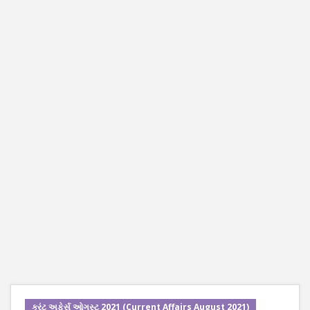
કરંટ અફેર્સ ઓગસ્ટ 2021 (Current Affairs August 2021)