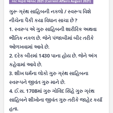
કરંટ અફેર્સ ઓગસ્ટ 2021 (Current Affairs August 2021)
ગુરૂ ગ્રંથ સાહિબની નકલો / સ્વરૂપ વિશે
નીચેના પૈકી કયા વિધાન સાચા છે ?
1. સ્વરૂપ એ ગુરુ સાહિબની શારીરિક અથવા
ભૌતિક નકલ છે. જેને પંજાબીમાં બીર તરીકે
ઓળખવામાં આવે છે.
2. દરેક બીરમાં 1430 પાના હોય છે. જેને અંગ
કહેવામાં આવે છે.
3. શીખ ધર્મના લોકો ગુરુ ગ્રંથ સાહિબના
સ્વરૂપને જીવંત ગુરુ માને છે.
4. ઈ.સ. 1708માં ગુરુ ગોવિંદ સિંહે ગુરુ ગ્રંથ
સાહિબને શીખોના જીવંત ગુરુ તરીકે જાહેર કર્યા
હતા.