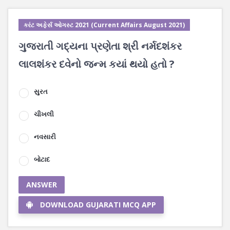
કરંટ અફેર્સ ઓગસ્ટ 2021 (Current Affairs August 2021)
ગુજરાતી ગદ્યના પ્રણેતા શ્રી નર્મદશંકર
લાલશંકર દવેનો જન્મ કયાં થયો હતો ?
સુરત
ચીખલી
નવસારી
બોટાદ
ANSWER
DOWNLOAD GUJARATI MCQ APP