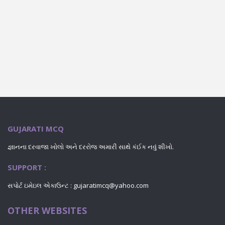
GUJARATI MCQ
જ્ઞાનના દરવાજા ખોલો અને દરરોજ અમારી સાથે કંઈક નવું શીખો.
SUPPORT :
સપોર્ટ ઇમેઇલ એકાઉન્ટ : gujaratimcq@yahoo.com
OTHER WEBSITES