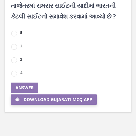
તાજેતરમાં રામસર સાઈટની યાદીમાં ભારતની
કેટલી સાઈટનો સમાવેશ કરવામાં આવ્યો છે ?
5
2
3
4
ANSWER
DOWNLOAD GUJARATI MCQ APP