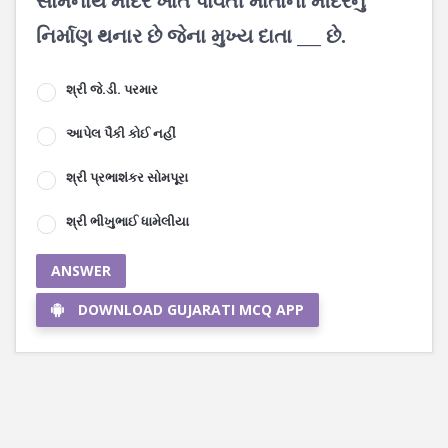
સોમનાથ મંદિર ખાતે પાર્વતી માતાના મંદિરનું
નિર્માણ થનાર છે જેના મુખ્ય દાતા ___ છે.
શ્રી જે.ડી. પરમાર
આપેલ પૈકી કોઈ નહીં
શ્રી પ્રભાશંકર સોમપૂરા
શ્રી ભીખુભાઈ ધામેલીયા
ANSWER
DOWNLOAD GUJARATI MCQ APP