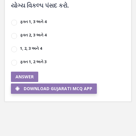
યોગ્ય વિકલ્પ પંસદ કરો.
ફક્ત 1, 3 અને 4
ફક્ત 2, 3 અને 4
1, 2, 3 અને 4
ફક્ત 1, 2 અને 3
ANSWER
DOWNLOAD GUJARATI MCQ APP