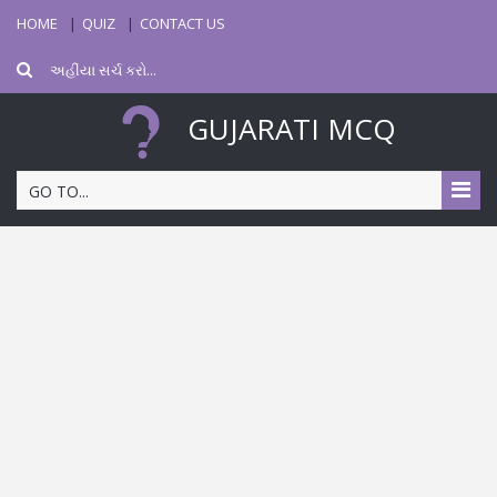
HOME
QUIZ
CONTACT US
GUJARATI MCQ
GO TO...