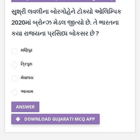
સુશ્રી લવલીના બોરગોહેને ટોક્યો ઓલિમ્પિક
2020માં બ્રોન્ઝ મેડલ જીત્યો છે. તે ભારતના
કયા રાજ્યના પ્રસિધ્ધ બોકસર છે ?
મણિપુર
ત્રિપુરા
મેઘાલય
આસામ
ANSWER
DOWNLOAD GUJARATI MCQ APP