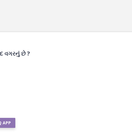
દ વગરનું છે ?
Q APP