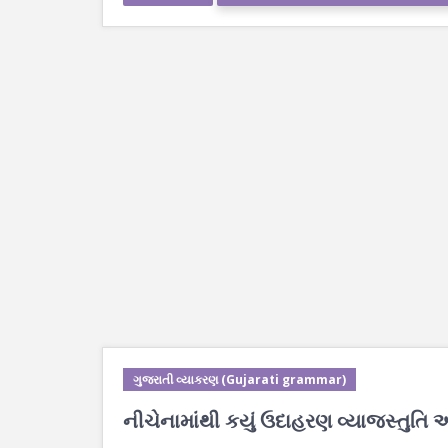
ગુજરાતી વ્યાકરણ (Gujarati grammar)
નીચેનામાંથી કયું ઉદાહરણ વ્યાજસ્તુતિ અ