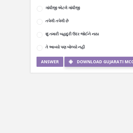
ગાંધીજી એટલે ગાંધીજી
તપેલી તપેલી છે
શું તમારી બહાદુરી ઉંદર જોઈને નાઠા
તે આવ્યો પણ બોલ્યો નહી
ANSWER
DOWNLOAD GUJARATI MC