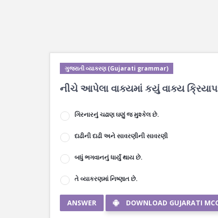
ગુજરાતી વ્યાકરણ (Gujarati grammar)
નીચે આપેલા વાક્યમાં કયું વાક્ય ક્રિયાપ
ગિરનારનું ચઢાણ ઘણું જ મુશ્કેલ છે.
દાઢીની દાઢી અને સાવરણીની સાવરણી
બધું ભગવાનનું ધાર્યું થાય છે.
તે વ્યાકરણમાં નિષ્ણાત છે.
ANSWER
DOWNLOAD GUJARATI MC