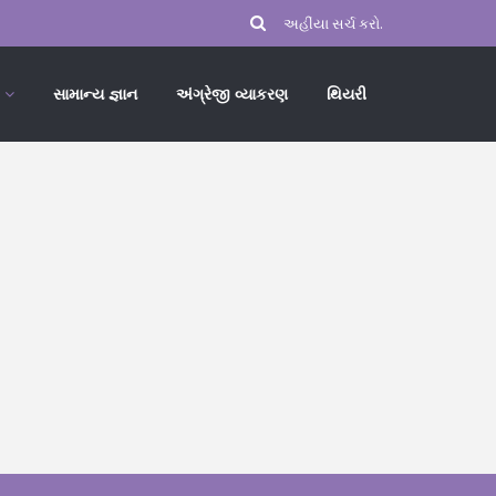
સામાન્ય જ્ઞાન
અંગ્રેજી વ્યાકરણ
થિયરી