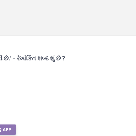
 છે.' - રેખાંકિત શબ્દ શું છે ?
Q APP