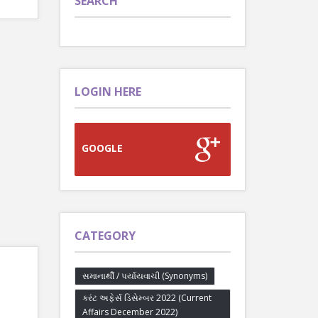
SEARCH
LOGIN HERE
GOOGLE
CATEGORY
સમાનાર્થી / પર્યાયવાચી (Synonyms)
કરંટ અફેર્સ ડિસેમ્બર 2022 (Current
Affairs December 2022)