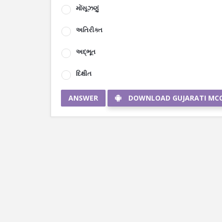
મોંસૂઝણું
અતિરીક્ત
અદ્ભૂત
દિક્ષીત
ANSWER
DOWNLOAD GUJARATI MC