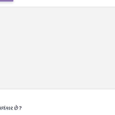
લંકાર છે ?