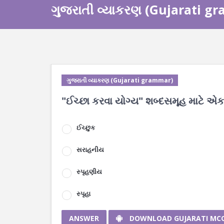
ગુજરાતી વ્યાકરણ (Gujarati g
ગુજરાતી વ્યાકરણ (Gujarati grammar)
"ઈચ્છા કરવા યોગ્ય" શબ્દસમૂહ માટે એ
ઈચ્છુક
સરાહનીય
સ્પૃહણીય
સ્પૃહા
ANSWER
DOWNLOAD GUJARATI MC