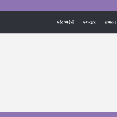
કરંટ અફેર્સ
કમ્પ્યુટર
ગુજરાત