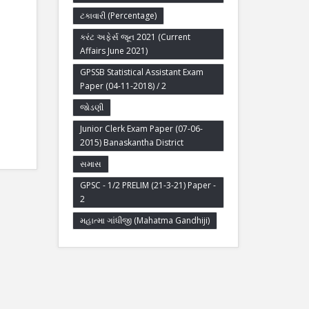
ટકાવારી (Percentage)
કરંટ અફેર્સ જૂન 2021 (Current
Affairs June 2021)
GPSSB Statistical Assistant Exam
Paper (04-11-2018) / 2
જોડણી
Junior Clerk Exam Paper (07-06-
2015) Banaskantha District
સમાસ
GPSC - 1/2 PRELIM (21-3-21) Paper -
2
મહાત્મા ગાંધીજી (Mahatma Gandhiji)