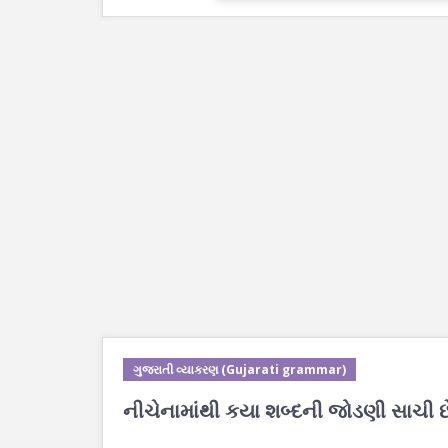
ગુજરાતી વ્યાકરણ (Gujarati grammar)
નીચેનામાંથી કયા શબ્દની જોડણી સાચી છ