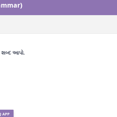
rammar)
ક શબ્દ આપો.
Q APP