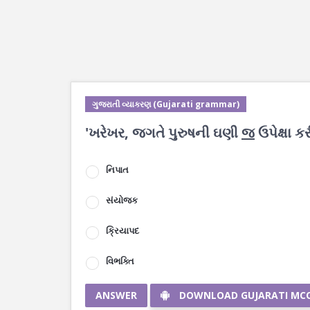
ગુજરાતી વ્યાકરણ (Gujarati grammar)
'ખરેખર, જગતે પુરુષની ઘણી
જ
ઉપેક્ષા કરી
નિપાત
સંયોજક
ક્રિયાપદ
વિભક્તિ
ANSWER
DOWNLOAD GUJARATI MC