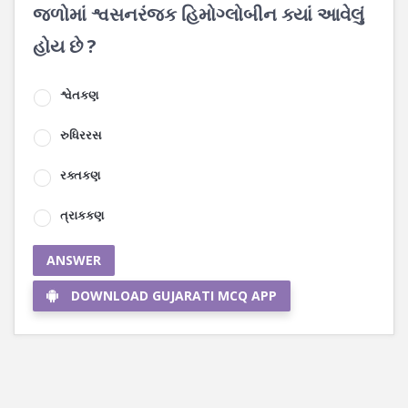
જળોમાં શ્વસનરંજક હિમોગ્લોબીન ક્યાં આવેલું
હોય છે ?
શ્વેતકણ
રુધિરરસ
રક્તકણ
ત્રાકકણ
ANSWER
DOWNLOAD GUJARATI MCQ APP