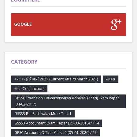
GOOGLE
CATEGORY
કરંટ અફેર્સ માર્ચ 2021 (Current Affairs March 2021)
સમાસ
સંધિ (Conjunction)
GPSSB Extension Officer/Vistaran Adhikari (Kheti) Exam Paper
(04-02-2017)
GSSSB Bin Sachivalay Mock Test 1
GSSSB Accountant Exam Paper (25-03-2018) / 114
GPSC Accounts Officer Class-2 (05-01-2020) / 27