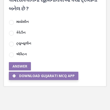
બનેલ છે ?
માયોસીન
કેરેટીન
ટ્યુબ્યુલીન
એક્ટિન
ANSWER
DOWNLOAD GUJARATI MCQ APP