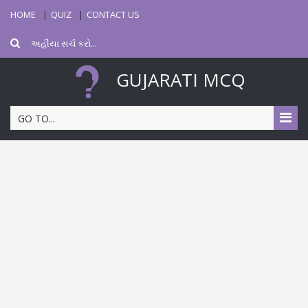
HOME
QUIZ
CONTACT US
GUJARATI MCQ
GO TO...