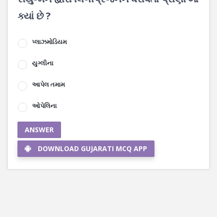
ક્યાં છે ?
પ્લાઝમોડિયમ
યુગ્લીના
આપેલ તમામ
ઓપેલિના
ANSWER
DOWNLOAD GUJARATI MCQ APP