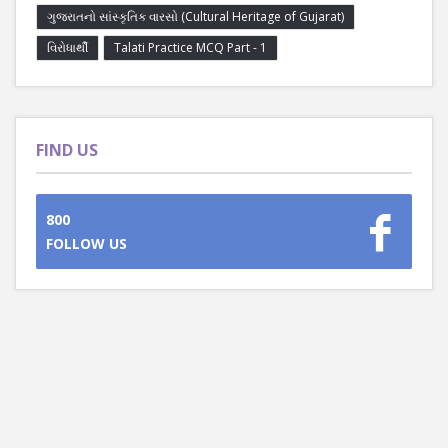
ગુજરાતનો સાંસ્કૃતિક વારસો (Cultural Heritage of Gujarat)
વિરોધાર્થી
Talati Practice MCQ Part - 1
FIND US
800
FOLLOW US