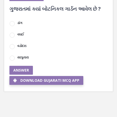
ગુજરાતમાં ક્યાં બોટનિકલ ગાર્ડન આવેલ છે ?
ડાંગ
વઘઈ
વડોદરા
સાપુતારા
ANSWER
DOWNLOAD GUJARATI MCQ APP