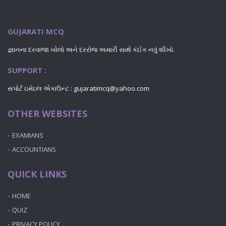
GUJARATI MCQ
જ્ઞાનના દરવાજા ખોલો અને દરરોજ અમારી સાથે કંઈક નવું શીખો.
SUPPORT :
સપોર્ટ ઇમેઇલ એકાઉન્ટ : gujaratimcq@yahoo.com
OTHER WEBSITES
EXAMIANS
ACCOUNTIANS
QUICK LINKS
HOME
QUIZ
PRIVACY POLICY