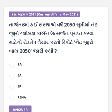
કરંટ અફેર્સ મે 2021 (Current Affairs May 2021)
તાજેતરમાં કઈ સંસ્થાએ વર્ષ 2050 સુધીમાં નેટ
જીરો ગ્લોબલ કાર્બન ઉત્સર્જન પ્રાપ્ત કરવા
માટેનો રોડમેપ તૈયાર કરતો રિપોર્ટ 'નેટ જીરો
બાય 2050' જારી કર્યો ?
ISA
IEA
IEF
IRENA
ANSWER