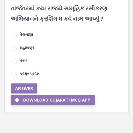
તાજેતરમાં કયા રાજ્યે સામૂહિક રસીકરણ
અભિયાનને ક્રશિંગ ધ કર્વ નામ આપ્યું ?
તેલંગાણા
મહારાષ્ટ્ર
કેરળ
આંધ્ર પ્રદેશ
ANSWER
DOWNLOAD GUJARATI MCQ APP