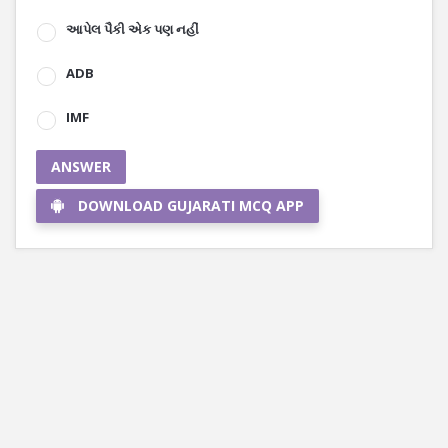
આપેલ પૈકી એક પણ નહીં
ADB
IMF
ANSWER
DOWNLOAD GUJARATI MCQ APP