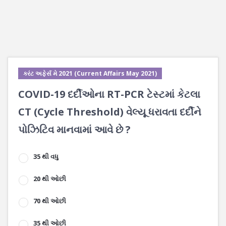
કરંટ અફેર્સ મે 2021 (Current Affairs May 2021)
COVID-19 દર્દીઓના RT-PCR ટેસ્ટમાં કેટલા
CT (Cycle Threshold) વેલ્યૂ ધરાવતા દર્દીને
પોઝિટિવ માનવામાં આવે છે ?
35 થી વધુ
20 થી ઓછી
70 થી ઓછી
35 થી ઓછી