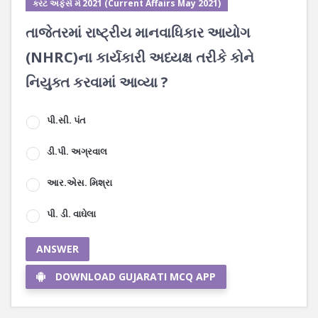
કરંટ અફેર્સ મે 2021 (Current Affairs May 2021)
તાજેતરમાં રાષ્ટ્રીય માનવાધિકાર આયોગ
(NHRC)ના કાર્યકારી અધ્યક્ષ તરીકે કોને
નિયુક્ત કરવામાં આવ્યા ?
પી.સી. પંત
ડી.પી. અગ્રવાલ
આર.એસ. મિશ્રા
પી. ડી. વાઘેલા
ANSWER
DOWNLOAD GUJARATI MCQ APP