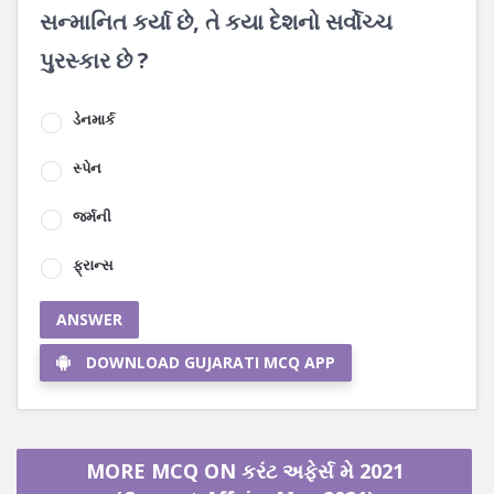
સન્માનિત કર્યા છે, તે કયા દેશનો સર્વોચ્ચ
પુરસ્કાર છે ?
ડેનમાર્ક
સ્પેન
જર્મની
ફ્રાન્સ
ANSWER
DOWNLOAD GUJARATI MCQ APP
MORE MCQ ON કરંટ અફેર્સ મે 2021