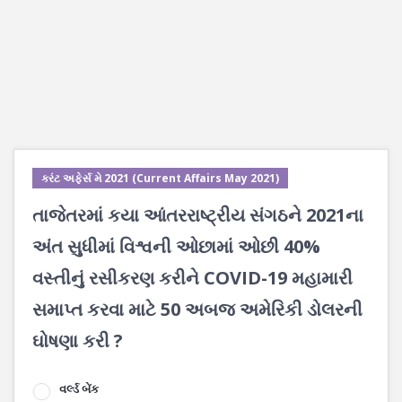
કરંટ અફેર્સ મે 2021 (Current Affairs May 2021)
તાજેતરમાં કયા આંતરરાષ્ટ્રીય સંગઠને 2021ના
અંત સુધીમાં વિશ્વની ઓછામાં ઓછી 40%
વસ્તીનું રસીકરણ કરીને COVID-19 મહામારી
સમાપ્ત કરવા માટે 50 અબજ અમેરિકી ડોલરની
ઘોષણા કરી ?
વર્લ્ડ બેંક