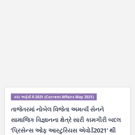
કરંટ અફેર્સ મે 2021 (Current Affairs May 2021)
તાજેતરમાં નોબેલ વિજેતા અમર્ત્ય સેનને
સામાજિક વિજ્ઞાનના ક્ષેત્રે સારી કામગીરી બદલ
‘પ્રિસેન્સ ઓફ આસ્ટુરિયસ એવોર્ડ2021’ થી