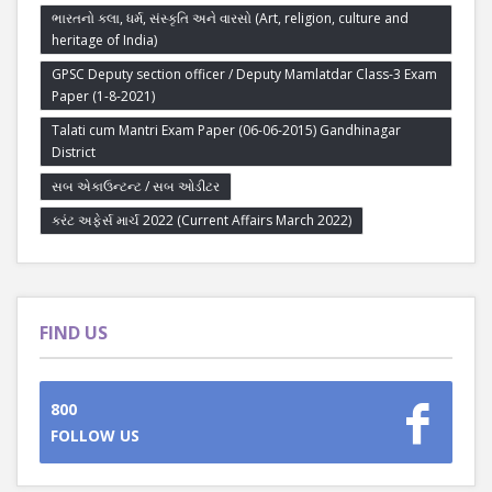
ભારતનો કલા, ધર્મ, સંસ્કૃતિ અને વારસો (Art, religion, culture and
heritage of India)
GPSC Deputy section officer / Deputy Mamlatdar Class-3 Exam
Paper (1-8-2021)
Talati cum Mantri Exam Paper (06-06-2015) Gandhinagar
District
સબ એકાઉન્ટન્ટ / સબ ઓડીટર
કરંટ અફેર્સ માર્ચ 2022 (Current Affairs March 2022)
FIND US
800
FOLLOW US