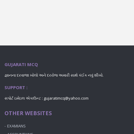
GUJARATI MCQ
જ્ઞાનના દરવાજા ખોલો અને દરરોજ અમારી સાથે કંઈક નવું શીખો.
SUPPORT :
સપોર્ટ ઇમેઇલ એકાઉન્ટ : gujaratimcq@yahoo.com
OTHER WEBSITES
EXAMIANS