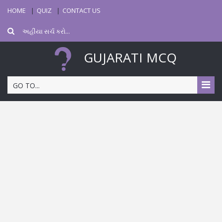
HOME
QUIZ
CONTACT US
GUJARATI MCQ
GO TO...