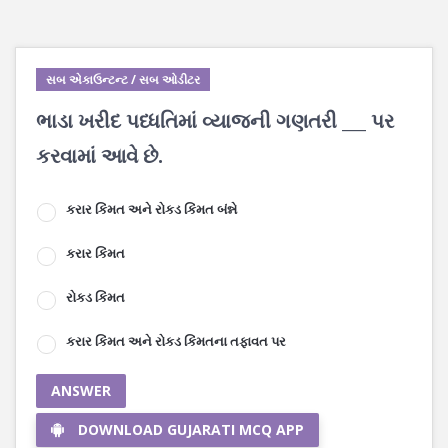
સબ એકાઉન્ટન્ટ / સબ ઓડીટર
ભાડા ખરીદ પધ્ધતિમાં વ્યાજની ગણતરી ___ પર
કરવામાં આવે છે.
કરાર કિંમત અને રોકડ કિંમત બંન્ને
કરાર કિંમત
રોકડ કિંમત
કરાર કિંમત અને રોકડ કિંમતના તફાવત પર
ANSWER
DOWNLOAD GUJARATI MCQ APP