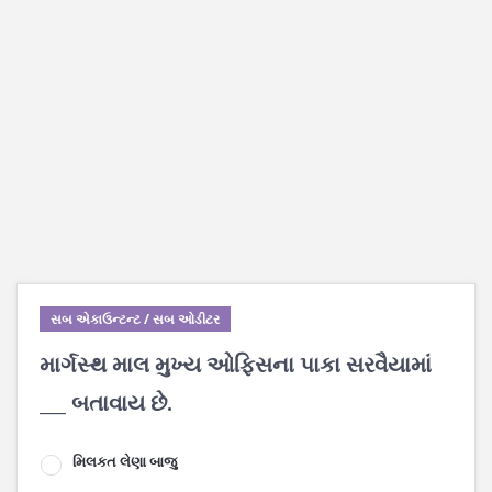
સબ એકાઉન્ટન્ટ / સબ ઓડીટર
માર્ગસ્થ માલ મુખ્ય ઓફિસના પાકા સરવૈયામાં
___ બતાવાય છે.
મિલકત લેણા બાજુ