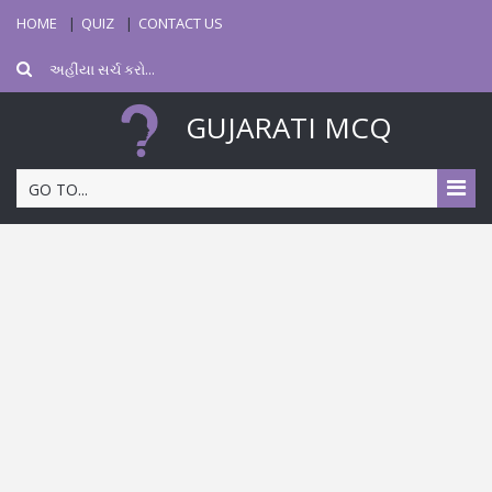
HOME
QUIZ
CONTACT US
GUJARATI MCQ
GO TO...