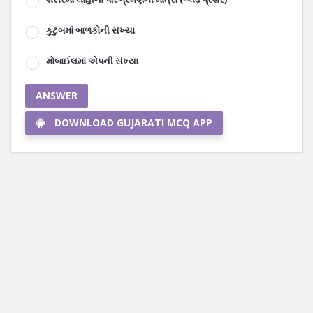
કુટુંબમાં બાળકોની સંખ્યા
મોબાઈલમાં એપની સંખ્યા
ANSWER
DOWNLOAD GUJARATI MCQ APP