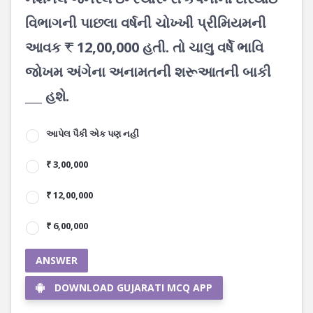
વિભાગની પાછલા વર્ષની ચોખ્ખી પ્રીમિયમની
આવક ₹ 12,00,000 હતી. તો ચાલુ વર્ષે ભાવિ
જોખમ અંગેના અનામતની શરૂઆતની બાકી
___ હશે.
આપેલ પૈકી એક પણ નહીં
₹ 3,00,000
₹ 12,00,000
₹ 6,00,000
ANSWER
DOWNLOAD GUJARATI MCQ APP