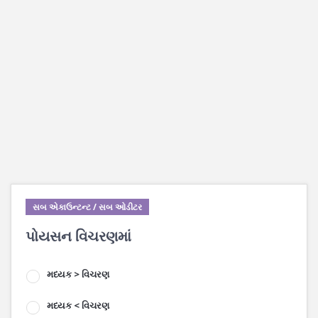
સબ એકાઉન્ટન્ટ / સબ ઓડીટર
પોયસન વિચરણમાં
મધ્યક > વિચરણ
મધ્યક < વિચરણ