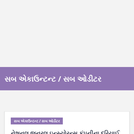
સબ એકાઉન્ટન્ટ / સબ ઓડીટર
સબ એકાઉન્ટન્ટ / સબ ઓડીટર
નેશનલ જનરલ ઇન્સ્યોરન્સ કંપનીના દરિયાઈ