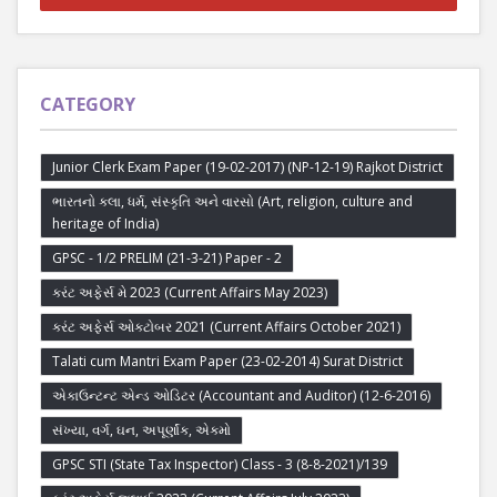
CATEGORY
Junior Clerk Exam Paper (19-02-2017) (NP-12-19) Rajkot District
ભારતનો કલા, ધર્મ, સંસ્કૃતિ અને વારસો (Art, religion, culture and
heritage of India)
GPSC - 1/2 PRELIM (21-3-21) Paper - 2
કરંટ અફેર્સ મે 2023 (Current Affairs May 2023)
કરંટ અફેર્સ ઓક્ટોબર 2021 (Current Affairs October 2021)
Talati cum Mantri Exam Paper (23-02-2014) Surat District
એકાઉન્ટન્ટ એન્ડ ઓડિટર (Accountant and Auditor) (12-6-2016)
સંખ્યા, વર્ગ, ઘન, અપૂર્ણાંક, એકમો
GPSC STI (State Tax Inspector) Class - 3 (8-8-2021)/139