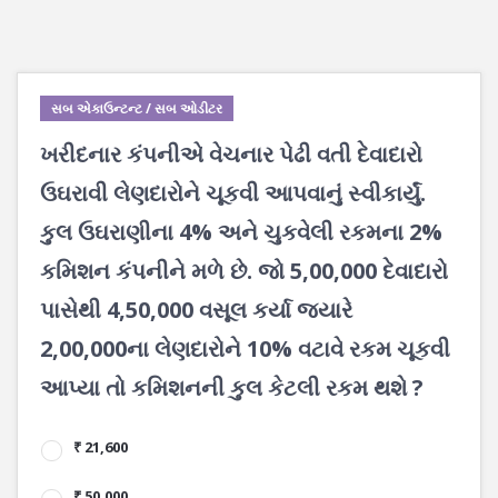
સબ એકાઉન્ટન્ટ / સબ ઓડીટર
ખરીદનાર કંપનીએ વેચનાર પેઢી વતી દેવાદારો
ઉઘરાવી લેણદારોને ચૂકવી આપવાનું સ્વીકાર્યું.
કુલ ઉઘરાણીના 4% અને ચુકવેલી રકમના 2%
કમિશન કંપનીને મળે છે. જો 5,00,000 દેવાદારો
પાસેથી 4,50,000 વસૂલ કર્યા જ્યારે
2,00,000ના લેણદારોને 10% વટાવે રકમ ચૂકવી
આપ્યા તો કમિશનની કુલ કેટલી રકમ થશે ?
₹ 21,600
₹ 50,000