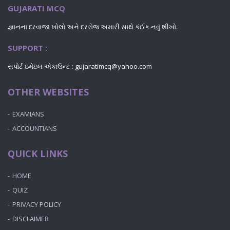
GUJARATI MCQ
જ્ઞાનના દરવાજા ખોલો અને દરરોજ અમારી સાથે કંઈક નવું શીખો.
SUPPORT :
સપોર્ટ ઇમેઇલ એકાઉન્ટ : gujaratimcq@yahoo.com
OTHER WEBSITES
EXAMIANS
ACCOUNTIANS
QUICK LINKS
HOME
QUIZ
PRIVACY POLICY
DISCLAIMER