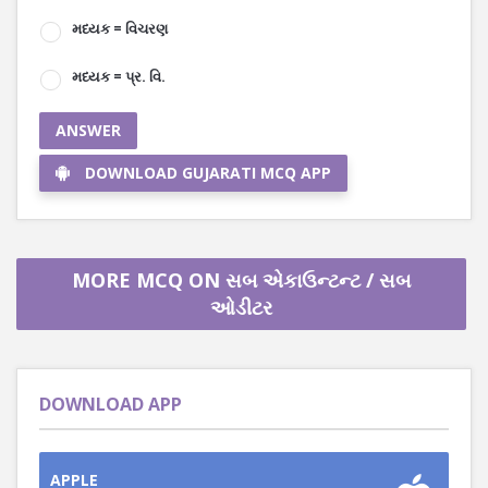
મધ્યક = વિચરણ
મધ્યક = પ્ર. વિ.
ANSWER
DOWNLOAD GUJARATI MCQ APP
MORE MCQ ON સબ એકાઉન્ટન્ટ / સબ
ઓડીટર
DOWNLOAD APP
APPLE