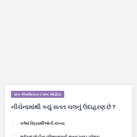
સબ એકાઉન્ટન્ટ / સબ ઓડીટર
નીચેનામાંથી કયું સતત ચલનું ઉદાહરણ છે ?
વર્ગમાં વિદ્યાર્થીઓની સંખ્યા
શરીરમાં લોહીના પરિભ્રમણની માત્રા (બ્લડ પ્રેશર)