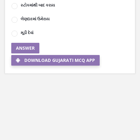
સ્ટોકમાંથી બાદ કરાય
લેણદારમાં ઉમેરાય
મૂડી દેવાં
ANSWER
DOWNLOAD GUJARATI MCQ APP