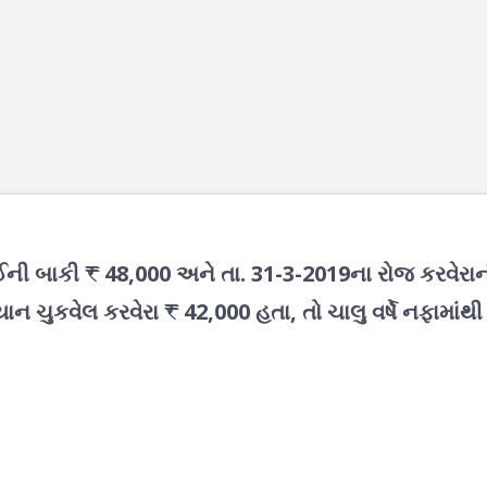
ઈની બાકી ₹ 48,000 અને તા. 31-3-2019ના રોજ કરવેરા
ન ચુકવેલ કરવેરા ₹ 42,000 હતા, તો ચાલુ વર્ષે નફામાંથી