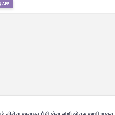
Q APP
માટે નીચેના અનામત પૈકી કોના માંથી બોનસ આપી શકાય