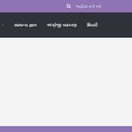
સામાન્ય જ્ઞાન
અંગ્રેજી વ્યાકરણ
થિયરી