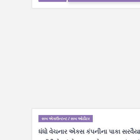
સબ એકાઉન્ટન્ટ / સબ ઓડીટર
ધંધો વેચનાર એક્સ કંપનીના પાકા સરવૈ