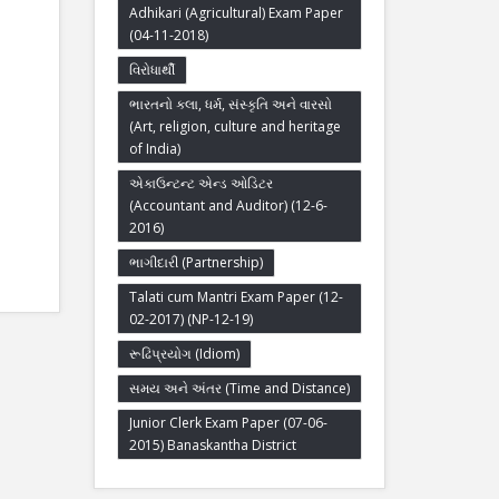
Adhikari (Agricultural) Exam Paper
(04-11-2018)
વિરોધાર્થી
ભારતનો કલા, ધર્મ, સંસ્કૃતિ અને વારસો
(Art, religion, culture and heritage
of India)
એકાઉન્ટન્ટ એન્ડ ઓડિટર
(Accountant and Auditor) (12-6-
2016)
ભાગીદારી (Partnership)
Talati cum Mantri Exam Paper (12-
02-2017) (NP-12-19)
રૂઢિપ્રયોગ (Idiom)
સમય અને અંતર (Time and Distance)
Junior Clerk Exam Paper (07-06-
2015) Banaskantha District