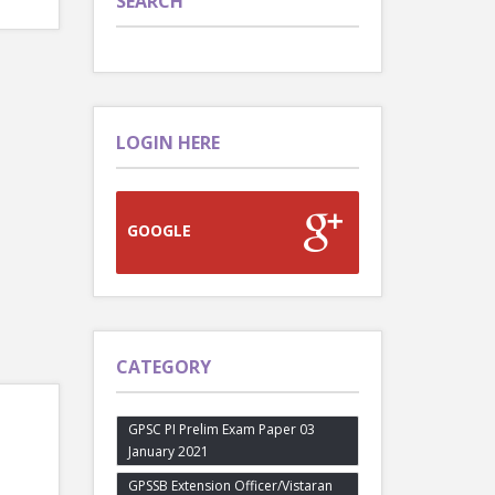
SEARCH
LOGIN HERE
GOOGLE
CATEGORY
GPSC PI Prelim Exam Paper 03
January 2021
GPSSB Extension Officer/Vistaran