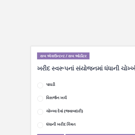
સબ એકાઉન્ટન્ટ / સબ ઓડીટર
ખરીદ સ્વરૂપનાં સંયોજનમાં ધંધાની ચોખ
પાઘડી
વિસર્જન ખર્ચ
ચોખ્ખા દેવાં (જવાબદારી)
ધંધાની ખરીદ કિંમત