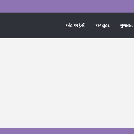
કરંટ અફેર્સ
કમ્પ્યુટર
ગુજરાત