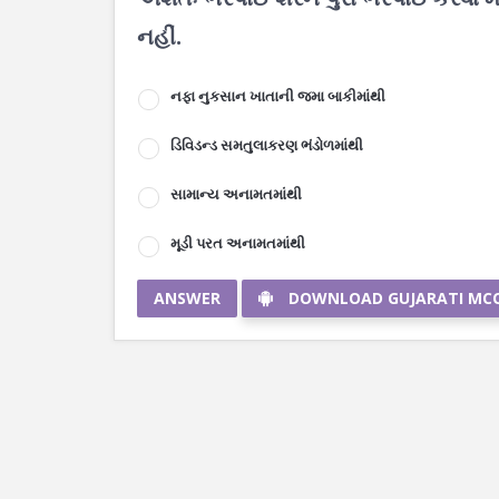
નહીં.
નફા નુકસાન ખાતાની જમા બાકીમાંથી
ડિવિડન્ડ સમતુલાકરણ ભંડોળમાંથી
સામાન્ય અનામતમાંથી
મૂડી પરત અનામતમાંથી
ANSWER
DOWNLOAD GUJARATI MC