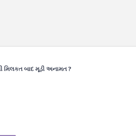
્ખી મિલકત બાદ મૂડી અનામત ?