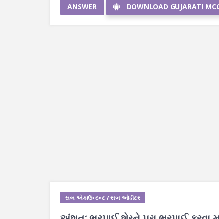
ANSWER
DOWNLOAD GUJARATI MC
સબ એકાઉન્ટન્ટ / સબ ઓડીટર
અંશતઃ ભરપાઈ શેરને પુરા ભરપાઈ કરવા 