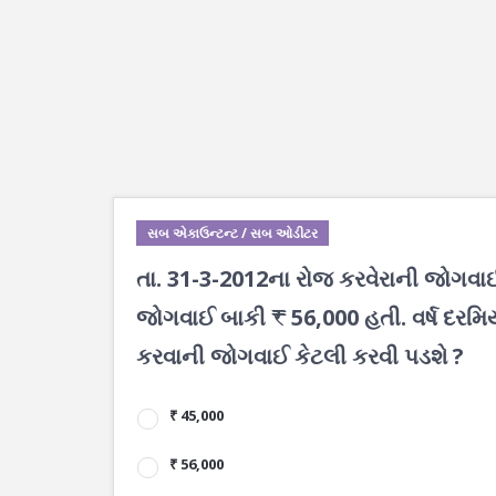
સબ એકાઉન્ટન્ટ / સબ ઓડીટર
તા. 31-3-2012ના રોજ કરવેરાની જોગવા
જોગવાઈ બાકી ₹ 56,000 હતી. વર્ષ દરમિયા
કરવાની જોગવાઈ કેટલી કરવી પડશે ?
₹ 45,000
₹ 56,000