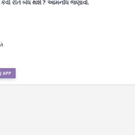
ં કેવી રીતે બંધ થશે ? આમનોંધ જણાવો.
તે
Q APP