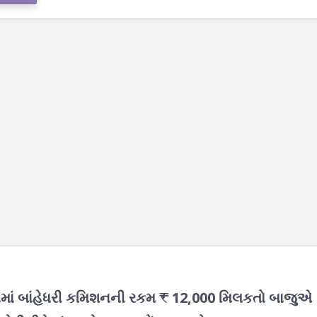
યામાં બાંહેધરી કમિશનની રકમ ₹ 12,000 મિલકતો બાજુએ