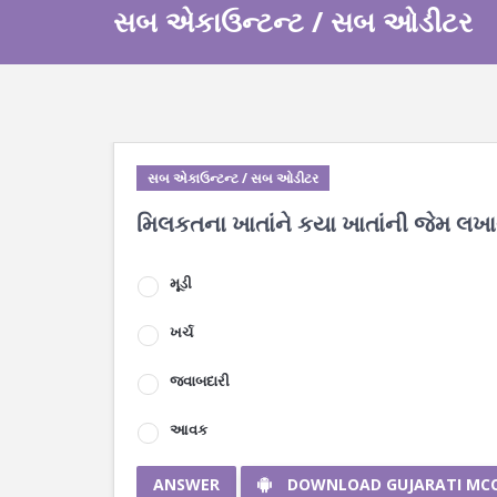
સબ એકાઉન્ટન્ટ / સબ ઓડીટર
સબ એકાઉન્ટન્ટ / સબ ઓડીટર
મિલકતના ખાતાંને કયા ખાતાંની જેમ લખા
મૂડી
ખર્ચ
જવાબદારી
આવક
ANSWER
DOWNLOAD GUJARATI MC