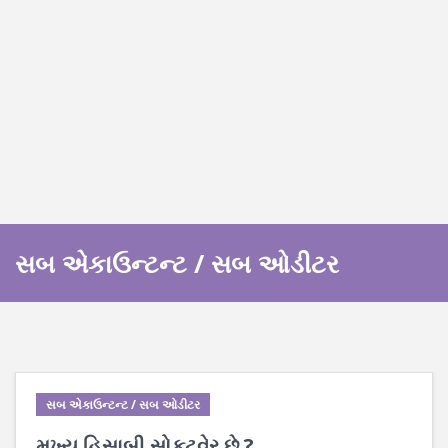
સબ એકાઉન્ટન્ટ / સબ ઓડીટર
સબ એકાઉન્ટન્ટ / સબ ઓડીટર
મુખ્ય હિસાબી સોફ્ટવેર છે ?