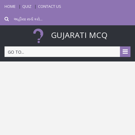
HOME
QUIZ
CONTACT US
GUJARATI MCQ
GO TO...