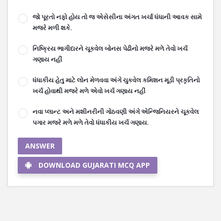
જો પૂરતો નફો હોય તો જ એસેસીના અંગત ખર્ચા ધંધાની આવક સામે
મજરે મળી શકે.
નિષ્ક્રિય ભાગીદારને ચૂકવેલ બોનસ પેઢીનો મજરે મળે તેવો ખર્ચ
ગણાય નહીં
ધંધાકીય હેતુ માટે લોન મેળવવા અંગે ચુકવેલ કમિશન મૂડી પ્રકૃતિનો
ખર્ચ હોવાથી મજરે મળે એવો ખર્ચ ગણાય નહીં
નવા પ્લાન્ટ અને મશીનરીની ગોઠવણી અંગે એન્જિનિયરને ચૂકવેલ
પગાર મજરે મળે મળે તેવો ધંધાકીય ખર્ચ ગણાય.
ANSWER
DOWNLOAD GUJARATI MCQ APP