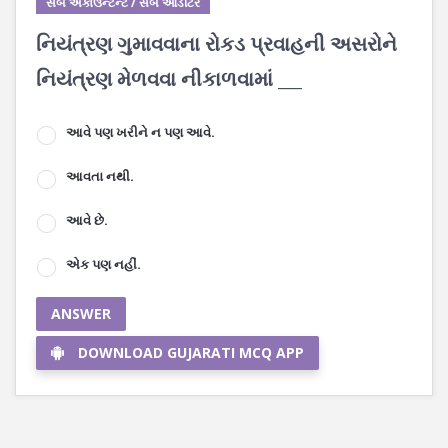
સબ એકાઉન્ટન્ટ / સબ ઓડીટર
નિયંત્રણ ગુમાવવાના રોકડ પ્રવાહની અસરોને
નિયંત્રણ મેળવવા નીકાળવામાં ___
આવે પણ ખરીને ન પણ આવે.
આવતા નથી.
આવે છે.
એક પણ નહીં.
ANSWER
DOWNLOAD GUJARATI MCQ APP