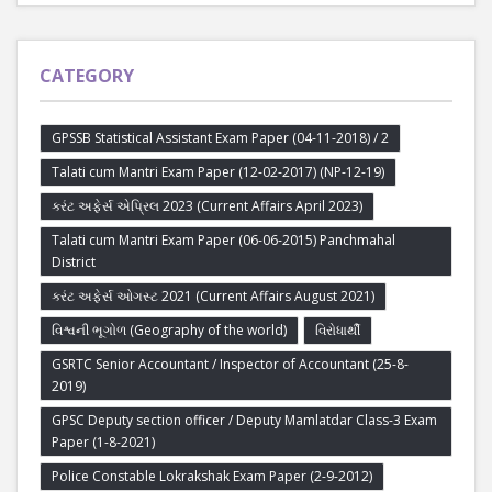
CATEGORY
GPSSB Statistical Assistant Exam Paper (04-11-2018) / 2
Talati cum Mantri Exam Paper (12-02-2017) (NP-12-19)
કરંટ અફેર્સ એપ્રિલ 2023 (Current Affairs April 2023)
Talati cum Mantri Exam Paper (06-06-2015) Panchmahal
District
કરંટ અફેર્સ ઓગસ્ટ 2021 (Current Affairs August 2021)
વિશ્વની ભૂગોળ (Geography of the world)
વિરોધાર્થી
GSRTC Senior Accountant / Inspector of Accountant (25-8-
2019)
GPSC Deputy section officer / Deputy Mamlatdar Class-3 Exam
Paper (1-8-2021)
Police Constable Lokrakshak Exam Paper (2-9-2012)