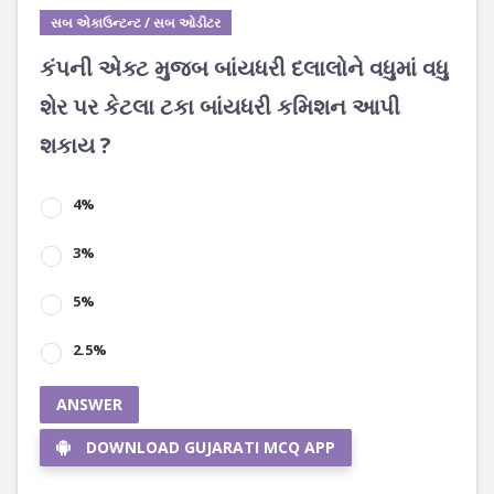
સબ એકાઉન્ટન્ટ / સબ ઓડીટર
કંપની એક્ટ મુજબ બાંયધરી દલાલોને વધુમાં વધુ
શેર પર કેટલા ટકા બાંયધરી કમિશન આપી
શકાય ?
4%
3%
5%
2.5%
ANSWER
DOWNLOAD GUJARATI MCQ APP