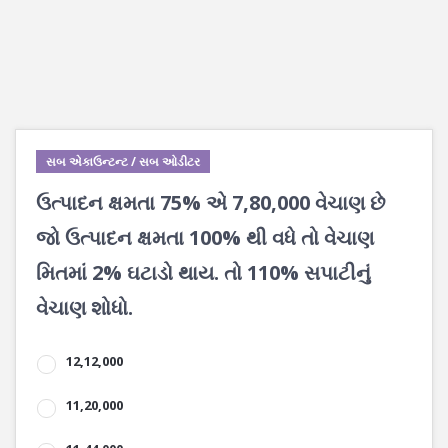
સબ એકાઉન્ટન્ટ / સબ ઓડીટર
ઉત્પાદન ક્ષમતા 75% એ 7,80,000 વેચાણ છે
જો ઉત્પાદન ક્ષમતા 100% થી વધે તો વેચાણ
મિતમાં 2% ઘટાડો થાય. તો 110% સપાટીનું
વેચાણ શોધો.
12,12,000
11,20,000