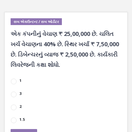
સબ એકાઉન્ટન્ટ / સબ ઓડીટર
એક કંપનીનું વેચાણ ₹ 25,00,000 છે. ચલિત
ખર્ચ વેચાણના 40% છે. સ્થિર ખર્ચા ₹ 7,50,000
છે. ડિબેન્ચરનું વ્યાજ ₹ 2,50,000 છે. કાર્યકારી
લિવરેજની કક્ષા શોધો.
1
3
2
1.5