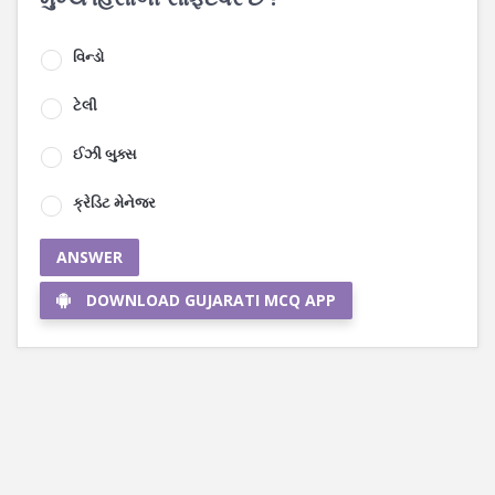
વિન્ડો
ટેલી
ઈઝી બુક્સ
ક્રેડિટ મેનેજર
ANSWER
DOWNLOAD GUJARATI MCQ APP