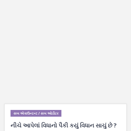
સબ એકાઉન્ટન્ટ / સબ ઓડીટર
નીચે આપેલાં વિધાનો પૈકી કયું વિધાન સાચું છે ?