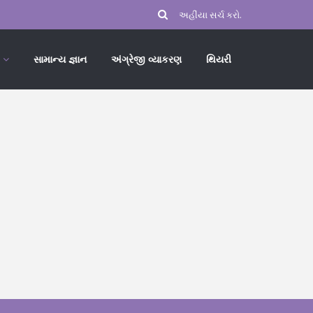
સામાન્ય જ્ઞાન
અંગ્રેજી વ્યાકરણ
થિયરી