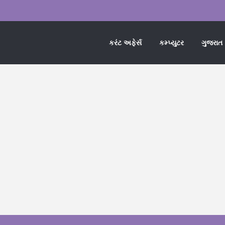
કરંટ અફેર્સ
કમ્પ્યુટર
ગુજરાત