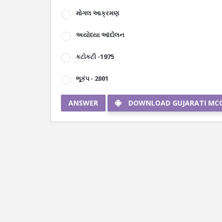
મોગલ આક્રમણ
અયોધ્યા આંદોલન
કટોકટી -1975
ભૂકંપ - 2001
ANSWER
DOWNLOAD GUJARATI MC