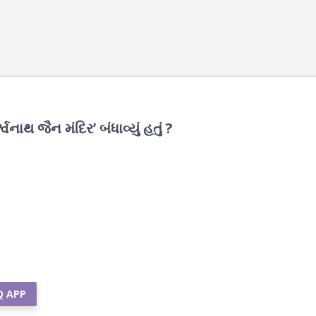
નાથ જૈન મંદિર’ બંધાવ્યું હતું ?
Q APP