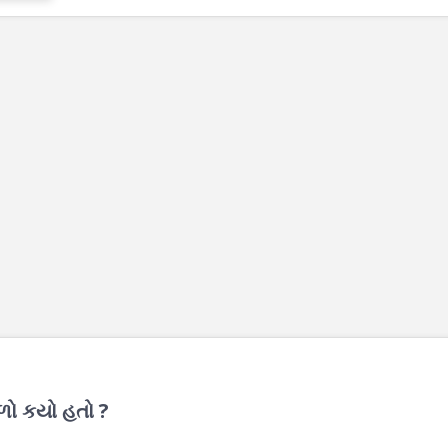
ળો કયો હતો ?