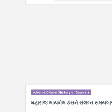
ગુજરાતનો ઈતિહાસ (History of Gujarat)
મહારાજ લાયબેલ કેસને સંલગ્ન સમયગા