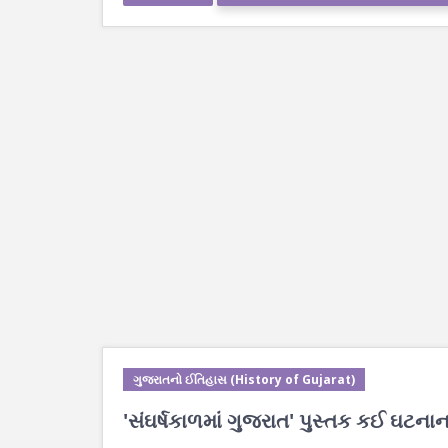
ગુજરાતનો ઈતિહાસ (History of Gujarat)
'સંઘર્ષકાળમાં ગુજરાત' પુસ્તક કઈ ઘટના