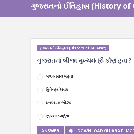
ગુજરાતનો ઈતિહાસ (History of
ગુજરાતનો ઈતિહાસ (History of Gujarat)
ગુજરાતના બીજા મુખ્યમંત્રી કોણ હતા ?
બળવંતરાય મહેતા
હિતેન્દ્ર દેસાઇ
ઘનશ્યામ ઓઝા
જીવરાજ મહેતા
ANSWER
DOWNLOAD GUJARATI MC