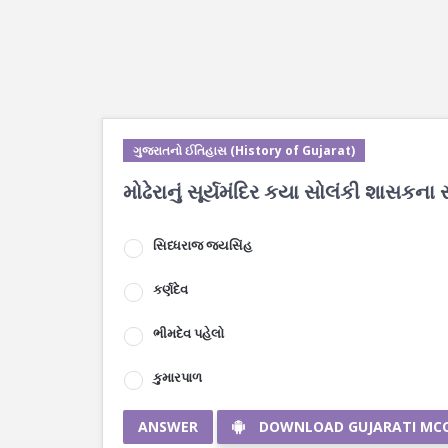
ગુજરાતનો ઈતિહાસ (History of Gujarat)
મોઢેરાનું સૂર્યમંદિર કયા સોલંકી શાસકના સ
સિધ્ધરાજ જયસિંહ
કર્ણદેવ
ભીમદેવ પહેલો
કુમારપાળ
ANSWER
DOWNLOAD GUJARATI MC