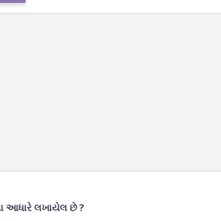
ના આધારે લખાયેલ છે ?