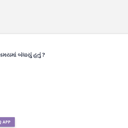
મયમાં બંધાયું હતું ?
Q APP