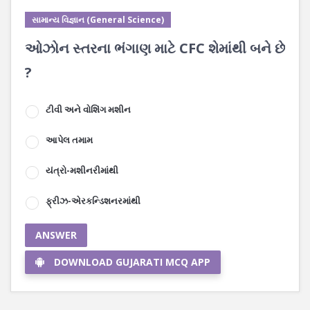
સામાન્ય વિજ્ઞાન (General Science)
ઓઝોન સ્તરના ભંગાણ માટે CFC શેમાંથી બને છે
?
ટીવી અને વોશિંગ મશીન
આપેલ તમામ
યંત્રો-મશીનરીમાંથી
ફ્રીઝ-એરકન્ડિશનરમાંથી
ANSWER
DOWNLOAD GUJARATI MCQ APP