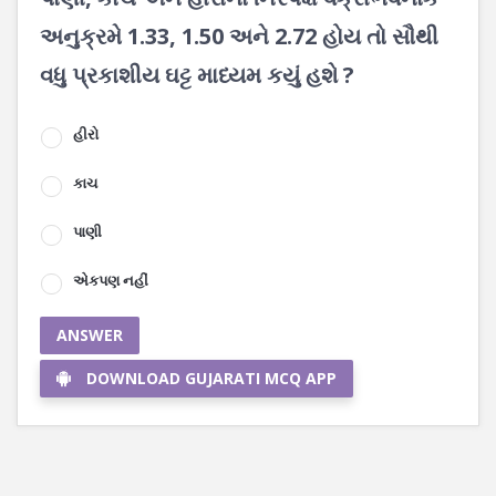
અનુક્રમે 1.33, 1.50 અને 2.72 હોય તો સૌથી
વધુ પ્રકાશીય ઘટ્ટ માધ્યમ કયું હશે ?
હીરો
કાચ
પાણી
એકપણ નહીં
ANSWER
DOWNLOAD GUJARATI MCQ APP