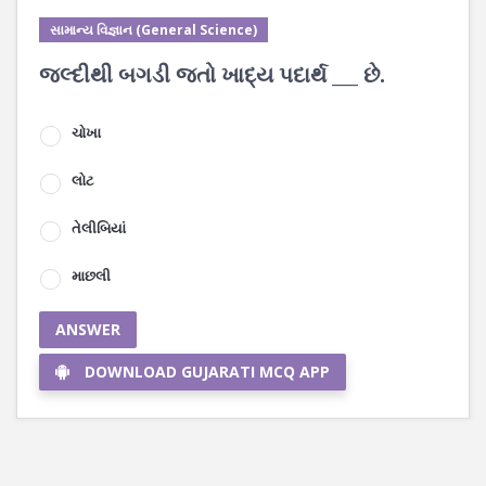
સામાન્ય વિજ્ઞાન (General Science)
જલ્દીથી બગડી જતો ખાદ્ય પદાર્થ ___ છે.
ચોખા
લોટ
તેલીબિયાં
માછલી
ANSWER
DOWNLOAD GUJARATI MCQ APP