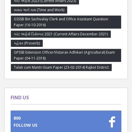
કરંટ અફેર્સ 2023 (Current Affairs 2023)
સમય અને કામ (Time and Work)
GSSSB Bin Sachivalay Clerk and Office Assistant Question
Paper (16-10-2016)
કરંટ અફેર્સ ડિસેમ્બર 2021 (Current Affairs December 2021)
કહેવત (Proverb)
GPSSB Extension Officer/Vistaran Adhikari (Agricultural) Exam
Paper (04-11-2018)
Talati cum Mantri Exam Paper (23-02-2014) Rajkot District
FIND US
800
FOLLOW US