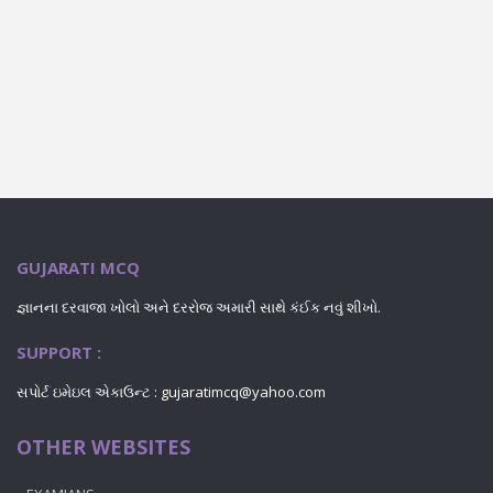
GUJARATI MCQ
જ્ઞાનના દરવાજા ખોલો અને દરરોજ અમારી સાથે કંઈક નવું શીખો.
SUPPORT :
સપોર્ટ ઇમેઇલ એકાઉન્ટ : gujaratimcq@yahoo.com
OTHER WEBSITES