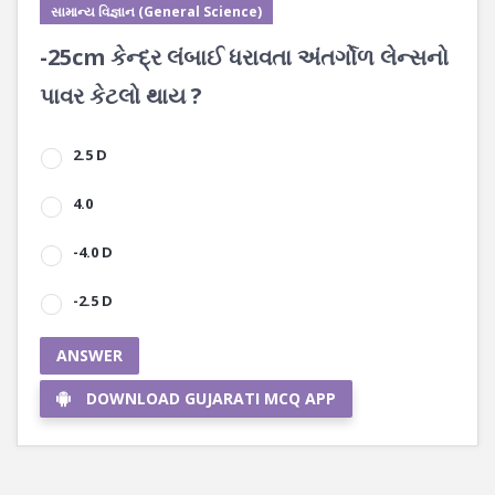
સામાન્ય વિજ્ઞાન (General Science)
-25cm કેન્દ્ર લંબાઈ ધરાવતા અંતર્ગોળ લેન્સનો
પાવર કેટલો થાય ?
2.5 D
4.0
-4.0 D
-2.5 D
ANSWER
DOWNLOAD GUJARATI MCQ APP