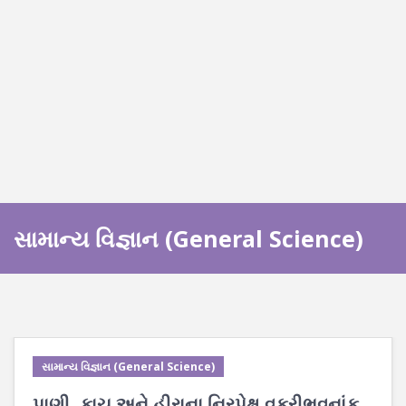
સામાન્ય વિજ્ઞાન (General Science)
સામાન્ય વિજ્ઞાન (General Science)
પાણી, કાચ અને હીરાના નિરપેક્ષ વક્રીભવનાંક