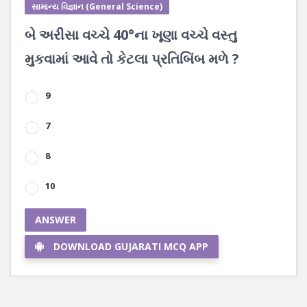
સામાન્ય વિજ્ઞાન (General Science)
બે અરીસા વચ્ચે 40°ના ખૂણા વચ્ચે વસ્તુ
મુકવામાં આવે તો કેટલા પ્રતિબિંબ મળે ?
9
7
8
10
ANSWER
DOWNLOAD GUJARATI MCQ APP