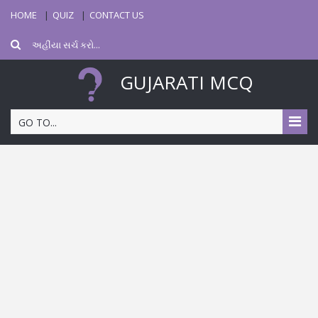
HOME
QUIZ
CONTACT US
GUJARATI MCQ
GO TO...