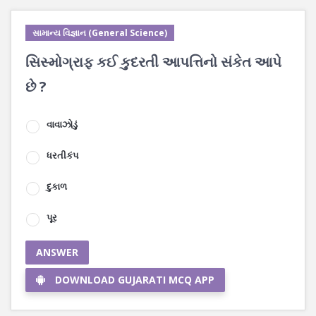
સામાન્ય વિજ્ઞાન (General Science)
સિસ્મોગ્રાફ કઈ કુદરતી આપત્તિનો સંકેત આપે
છે ?
વાવાઝોડું
ધરતીકંપ
દુકાળ
પૂર
ANSWER
DOWNLOAD GUJARATI MCQ APP