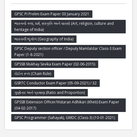
GPSC PI Prelim Exam Paper 03 January 2021
ભારતનો કલા, ધર્મ, સંસ્કૃતિ અને વારસો (Art, religion, culture and
heritage of India)
ભારતની ભૂગોળ (Geography of India)
GPSC Deputy section officer / Deputy Mamlatdar Class-3 Exam
Paper (1-8-2021)
GPSSB Mukhay Sevika Exam Paper (02-06-2015)
ચેઈન રૂલ (Chain Rule)
GSRTC Conductor Exam Paper (05-09-2021) / 32
ગુણોત્તર અને પ્રમાણ (Ratio and Proportion)
GPSSB Extension Officer/Vistaran Adhikari (Kheti) Exam Paper
(04-02-2017)
GPSC Programmer (Sahayak), GMDC (Class-3) (10-01-2021)