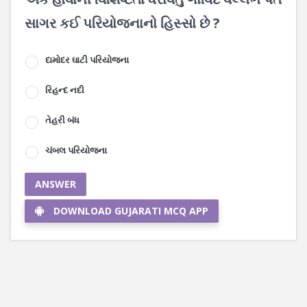
સાગર કઈ પરિયોજનાનો હિસ્સો છે ?
દામોદર ઘાટી પરિયોજના
રિહન્દ નદી
તેહરી બંધ
ચંબલ પરિયોજના
ANSWER
DOWNLOAD GUJARATI MCQ APP