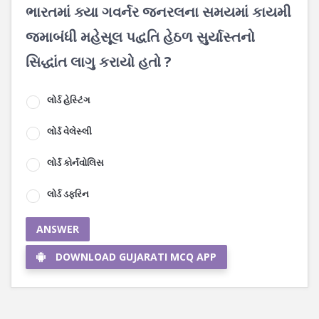
ભારતમાં ક્યા ગવર્નર જનરલના સમયમાં કાયમી
જમાબંધી મહેસૂલ પદ્વતિ હેઠળ સુર્યાસ્તનો
સિદ્ધાંત લાગુ કરાયો હતો ?
લોર્ડ હેસ્ટિંગ
લોર્ડ વેલેસ્લી
લોર્ડ કોર્નવોલિસ
લોર્ડ ડફરિન
ANSWER
DOWNLOAD GUJARATI MCQ APP