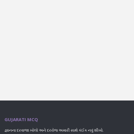
GUJARATI MCQ
જ્ઞાનના દરવાજા ખોલો અને દરરોજ અમારી સાથે કંઈક નવું શીખો.