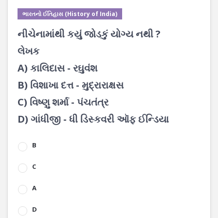
ભારતનો ઈતિહાસ (History of India)
નીચેનામાંથી કયું જોડકું યોગ્ય નથી ?
લેખક
A) કાલિદાસ - રઘુવંશ
B) વિશાખા દત્ત - મુદ્રારાક્ષસ
C) વિષ્ણુ શર્મા - પંચતંત્ર
D) ગાંધીજી - ધી ડિસ્કવરી ઑફ ઈન્ડિયા
B
C
A
D