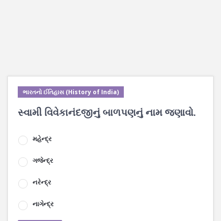
ભારતનો ઈતિહાસ (History of India)
સ્વામી વિવેકાનંદજીનું બાળપણનું નામ જણાવો.
મહેન્દ્ર
ગજેન્દ્ર
નરેન્દ્ર
નાગેન્દ્ર