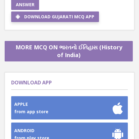
ANSWER
DOWNLOAD GUJARATI MCQ APP
MORE MCQ ON ભારતનો ઈતિહાસ (History
of India)
DOWNLOAD APP
APPLE
from app store
ANDROID
from play store