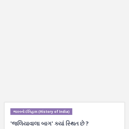
ભારતનો ઈતિહાસ (History of India)
'જલિયાવાલા બાગ' ક્યાં સ્થિત છે ?