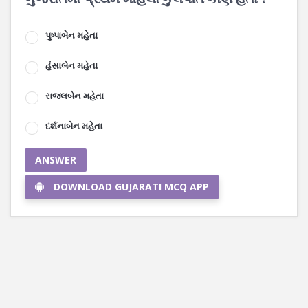
પુષ્પાબેન મહેતા
હંસાબેન મહેતા
રાજલબેન મહેતા
દર્શનાબેન મહેતા
ANSWER
DOWNLOAD GUJARATI MCQ APP