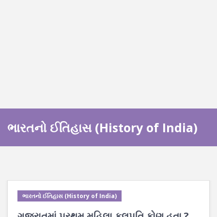
ભારતનો ઈતિહાસ (History of India)
ભારતનો ઈતિહાસ (History of India)
ગુજરાતમાં પ્રથમ મહિલા કુલપતિ કોણ હતા ?