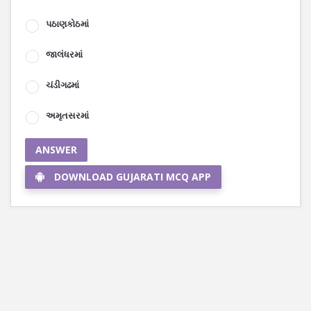
પઠાણકોઠમાં
જાલંધરમાં
ચંડીગઢમાં
અમૃતસરમાં
ANSWER
DOWNLOAD GUJARATI MCQ APP