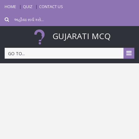
HOME
QUIZ
CONTACT US
GUJARATI MCQ
GO TO...