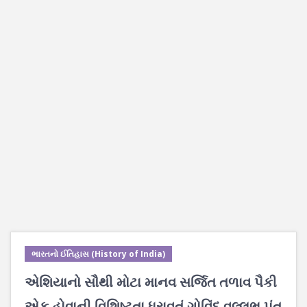
ભારતનો ઈતિહાસ (History of India)
એશિયાનો સૌથી મોટા માનવ સર્જિત તળાવ પૈકી
એક હોવાની વિશિષ્ટતા ધરાવતું ગોવિંદ વલ્લભ પંત