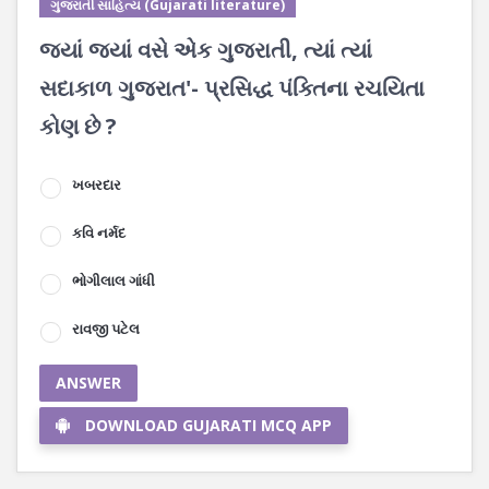
ગુજરાતી સાહિત્ય (Gujarati literature)
જ્યાં જ્યાં વસે એક ગુજરાતી, ત્યાં ત્યાં
સદાકાળ ગુજરાત'- પ્રસિદ્ધ પંક્તિના રચયિતા
કોણ છે ?
ખબરદાર
કવિ નર્મદ
ભોગીલાલ ગાંધી
રાવજી પટેલ
ANSWER
DOWNLOAD GUJARATI MCQ APP