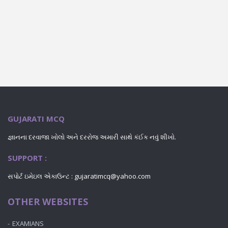
GUJARATI MCQ
જ્ઞાનના દરવાજા ખોલો અને દરરોજ અમારી સાથે કંઈક નવું શીખો.
SUPPORT :
સપોર્ટ ઇમેઇલ એકાઉન્ટ : gujaratimcq@yahoo.com
OTHER WEBSITES
EXAMIANS