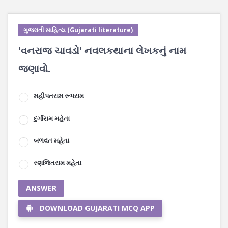
ગુજરાતી સાહિત્ય (Gujarati literature)
'વનરાજ ચાવડો' નવલકથાના લેખકનું નામ
જણાવો.
મહીપતરામ રૂપરામ
દુર્ગારામ મહેતા
બળવંત મહેતા
રણજિતરામ મહેતા
ANSWER
DOWNLOAD GUJARATI MCQ APP