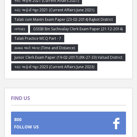
કરંટ અફેર્સ 2021 (Current Affairs 2021)
કરંટ અફેર્સ જૂન 2021 (Current Affairs June 2021)
Talati cum Mantri Exam Paper (23-02-2014) Rajkot District
તળપદા
GSSSB Bin Sachivalay Clerk Exam Paper (21-12-2014)
Talati Practice MCQ Part - 7
સમય અને અંતર (Time and Distance)
Junior Clerk Exam Paper (19-02-2017) (RK-27-33) Valsad District
કરંટ અફેર્સ જૂન 2023 (Current Affairs June 2023)
FIND US
800
FOLLOW US