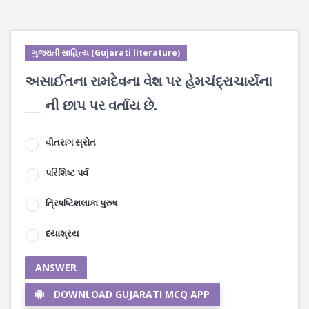
ગુજરાતી સાહિત્ય (Gujarati literature)
અસાઈતના રામદેવના વેશ પર હેમચંદ્રાચાર્યના
___ ની છાપ પર વર્તાય છે.
વીતરાગ સ્રોત
પરિશિષ્ટ પર્વ
ત્રિષષ્ટિશલાકા પુરુષ
દયાશ્રય
ANSWER
DOWNLOAD GUJARATI MCQ APP