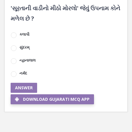
'સૂરતાની વાડીનો મીઠો મોરલો' જેવું ઉપનામ કોને
મળેલ છે ?
કલાપી
સુંદરમ્
ન્હાનાલાલ
નર્મદ
ANSWER
DOWNLOAD GUJARATI MCQ APP