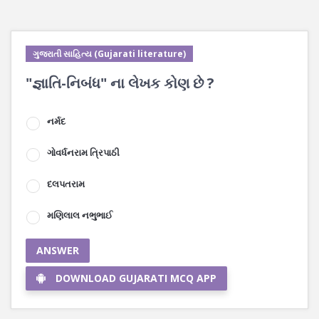
ગુજરાતી સાહિત્ય (Gujarati literature)
"જ્ઞાતિ-નિબંધ" ના લેખક કોણ છે ?
નર્મદ
ગોવર્ધનરામ ત્રિપાઠી
દલપતરામ
મણિલાલ નભુભાઈ
ANSWER
DOWNLOAD GUJARATI MCQ APP