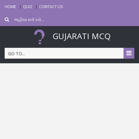
HOME
QUIZ
CONTACT US
GUJARATI MCQ
GO TO...