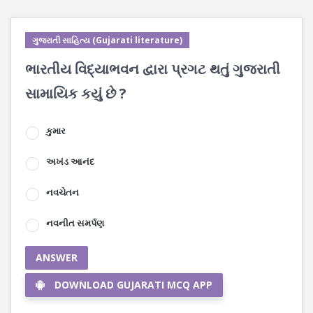
ગુજરાતી સાહિત્ય (Gujarati literature)
ભારતીય વિદ્યાભવન દ્વારા પ્રગટ થતું ગુજરાતી
સામાયિક કયું છે ?
કુમાર
અખંડ આનંદ
નવચેતન
નવનીત સમર્પણ
ANSWER
DOWNLOAD GUJARATI MCQ APP