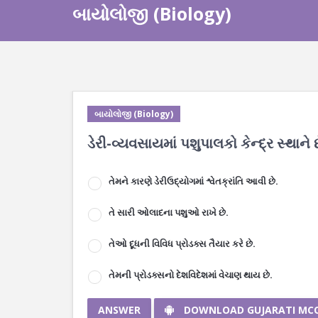
બાયોલોજી (Biology)
બાયોલોજી (Biology)
ડેરી-વ્યવસાયમાં પશુપાલકો કેન્દ્ર સ્થાને 
તેમને કારણે ડેરીઉદ્યોગમાં શ્વેતક્રાંતિ આવી છે.
તે સારી ઓલાદના પશુઓ રાખે છે.
તેઓ દૂધની વિવિધ પ્રોડક્સ તૈયાર કરે છે.
તેમની પ્રોડક્સનો દેશવિદેશમાં વેચાણ થાય છે.
ANSWER
DOWNLOAD GUJARATI MC