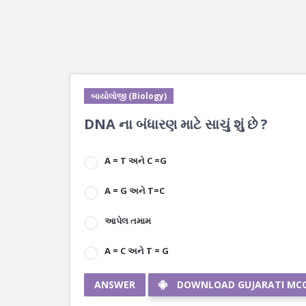
બાયોલોજી (Biology)
DNA ના બંધારણ માટે સાચું શું છે ?
A = T અને C =G
A = G અને T=C
આપેલ તમામ
A = C અને T = G
ANSWER
DOWNLOAD GUJARATI MC