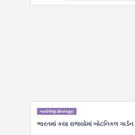
બાયોલોજી (Biology)
ભારતમાં કયા રાજ્યોમાં બોટનિકલ ગાર્ડન