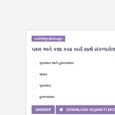
બાયોલોજી (Biology)
પક્ષ્મ અને કશા કયા કાર્ય સાથે સંકળાયેલા
પ્રચલન અને હલનચલન
પાચન
પ્રચલન
હલનચલન
ANSWER
DOWNLOAD GUJARATI MC