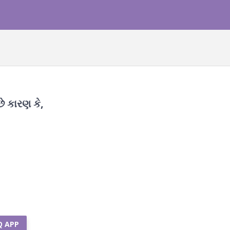
છે કારણ કે,
Q APP