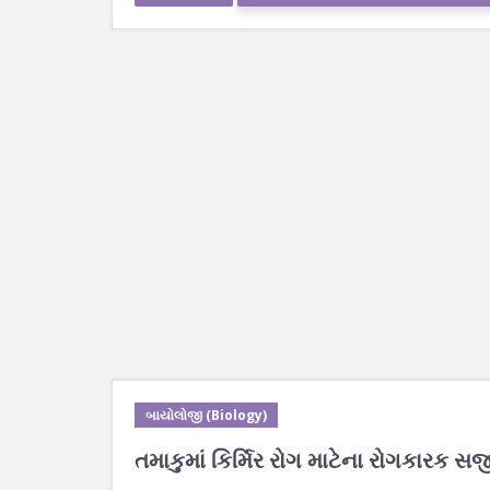
બાયોલોજી (Biology)
તમાકુમાં કિર્મિર રોગ માટેના રોગકારક સજીવ ટ