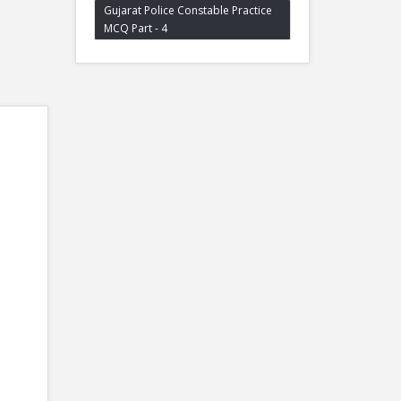
Gujarat Police Constable Practice
MCQ Part - 4