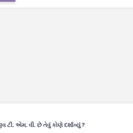
ી. એમ. વી. છે તેવું કોણે દર્શાવ્યું ?