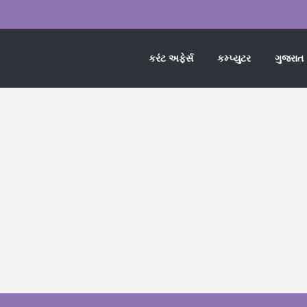
કરંટ અફેર્સ
કમ્પ્યુટર
ગુજરાત