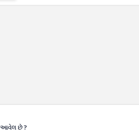
 આવેલ છે ?