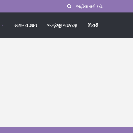
સામાન્ય જ્ઞાન
અંગ્રેજી વ્યાકરણ
થિયરી