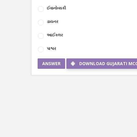
ઈવાનોવ્સકી
ડાયનર
આઈકલર
પાશ્વર
ANSWER
DOWNLOAD GUJARATI MC