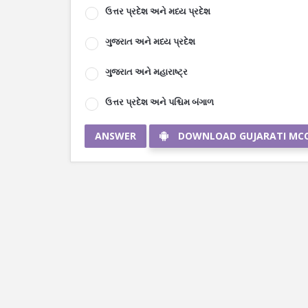
ઉત્તર પ્રદેશ અને મધ્ય પ્રદેશ
ગુજરાત અને મધ્ય પ્રદેશ
ગુજરાત અને મહારાષ્ટ્ર
ઉત્તર પ્રદેશ અને પશ્ચિમ બંગાળ
ANSWER
DOWNLOAD GUJARATI MC