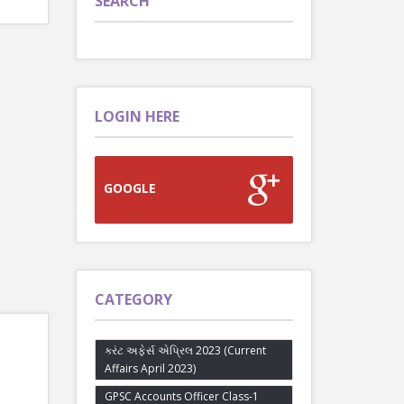
SEARCH
LOGIN HERE
GOOGLE
CATEGORY
કરંટ અફેર્સ એપ્રિલ 2023 (Current
Affairs April 2023)
GPSC Accounts Officer Class-1