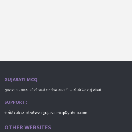
GUJARATI MCQ
જ્ઞાનના દરવાજા ખોલો અને દરરોજ અમારી સાથે કંઈક નવું શીખો.
SUPPORT :
સપોર્ટ ઇમેઇલ એકાઉન્ટ : gujaratimcq@yahoo.com
OTHER WEBSITES