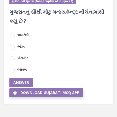
ગુજરાતની ભૂગોળ (Geography of Gujarat)
ગુજરાતનું સૌથી મોટું મત્સ્યકેન્દ્ર નીચેનામાંથી
કયું છે ?
અમરેલી
ઓખા
પોરબંદર
વેરાવળ
ANSWER
DOWNLOAD GUJARATI MCQ APP