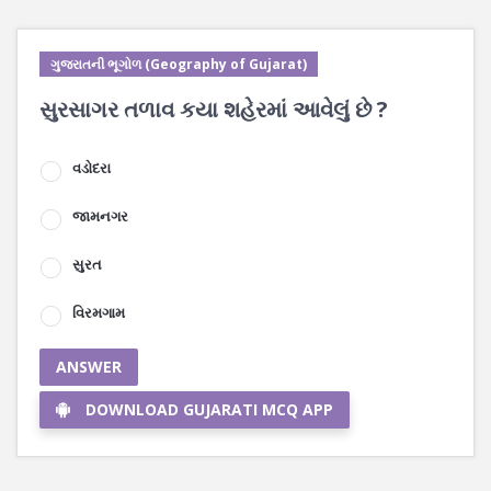
ગુજરાતની ભૂગોળ (Geography of Gujarat)
સુરસાગર તળાવ કયા શહેરમાં આવેલું છે ?
વડોદરા
જામનગર
સુરત
વિરમગામ
ANSWER
DOWNLOAD GUJARATI MCQ APP