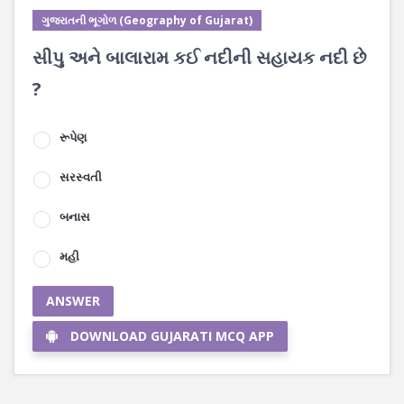
ગુજરાતની ભૂગોળ (Geography of Gujarat)
સીપુ અને બાલારામ કઈ નદીની સહાયક નદી છે
?
રૂપેણ
સરસ્વતી
બનાસ
મહી
ANSWER
DOWNLOAD GUJARATI MCQ APP