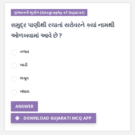
ગુજરાતની ભૂગોળ (Geography of Gujarat)
સમુદ્ર પાણીથી રચાતાં સરોવરને ક્યાં નામથી
ઓળખવામાં આવે છે ?
તળાવ
ખાડી
લગૂન
બંધારા
ANSWER
DOWNLOAD GUJARATI MCQ APP