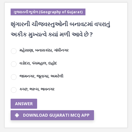
ગુજરાતની ભૂગોળ (Geography of Gujarat)
શૃંગારની ચીજવસ્તુઓની બનાવટમાં વપરાતું
અકીક મુખ્યત્વે ક્યાં મળી આવે છે ?
મહેસાણા, બનાસકાંઠા, ગાંધીનગર
વડોદરા, પંચમહાલ, દાહોદ
જામનગર, જૂનાગઢ, અમરેલી
કચ્છ, ભરૂચ, ભાવનગર
ANSWER
DOWNLOAD GUJARATI MCQ APP