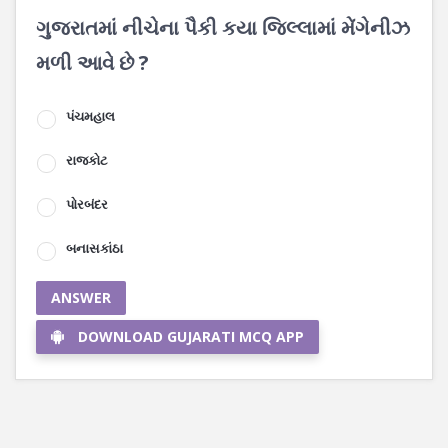
ગુજરાતમાં નીચેના પૈકી કયા જિલ્લામાં મેંગેનીઝ
મળી આવે છે ?
પંચમહાલ
રાજકોટ
પોરબંદર
બનાસકાંઠા
ANSWER
DOWNLOAD GUJARATI MCQ APP