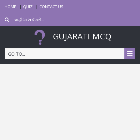
HOME
QUIZ
CONTACT US
GUJARATI MCQ
GO TO...