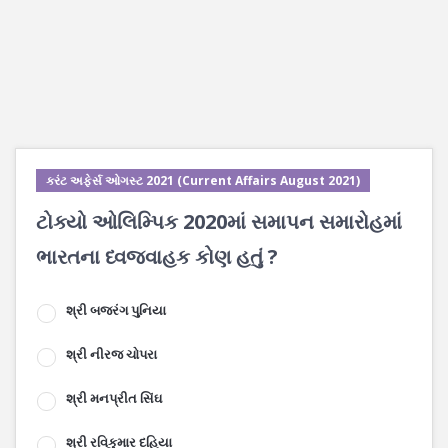
કરંટ અફેર્સ ઓગસ્ટ 2021 (Current Affairs August 2021)
ટોક્યો ઓલિમ્પિક 2020માં સમાપન સમારોહમાં
ભારતના ધ્વજવાહક કોણ હતું ?
શ્રી બજરંગ પુનિયા
શ્રી નીરજ ચોપરા
શ્રી મનપ્રીત સિંઘ
શ્રી રવિકુમાર દહિયા