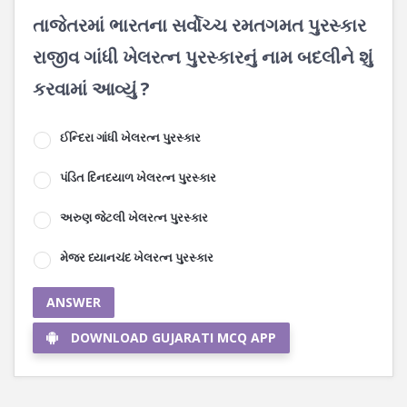
તાજેતરમાં ભારતના સર્વોચ્ચ રમતગમત પુરસ્કાર
રાજીવ ગાંધી ખેલરત્ન પુરસ્કારનું નામ બદલીને શું
કરવામાં આવ્યું ?
ઈન્દિરા ગાંધી ખેલરત્ન પુરસ્કાર
પંડિત દિનદયાળ ખેલરત્ન પુરસ્કાર
અરુણ જેટલી ખેલરત્ન પુરસ્કાર
મેજર ધ્યાનચંદ ખેલરત્ન પુરસ્કાર
ANSWER
DOWNLOAD GUJARATI MCQ APP