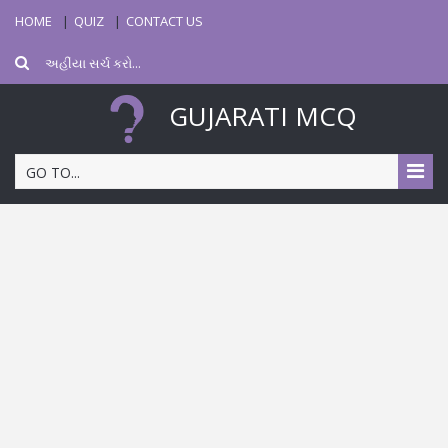
HOME
QUIZ
CONTACT US
GUJARATI MCQ
GO TO...