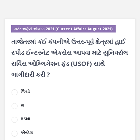
કરંટ અફેર્સ ઓગસ્ટ 2021 (Current Affairs August 2021)
તાજેતરમાં કંઈ કંપનીએ ઉત્તર-પૂર્વ ક્ષેત્રમાં હાઈ
સ્પીડ ઈન્ટરનેટ એક્સેસ આપવા માટે યુનિવર્સલ
સર્વિસ ઓબ્લિગેશન ફંડ (USOF) સાથે
ભાગીદારી કરી ?
જિયો
VI
BSNL
એરટેલ