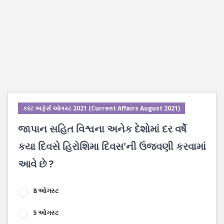
કરંટ અફેર્સ ઓગસ્ટ 2021 (Current Affairs August 2021)
જાપાન સહિત વિશ્વના અનેક દેશોમાં દર વર્ષે
કયા દિવસે હિરોશિમા દિવસ'ની ઉજવણી કરવામાં
આવે છે ?
8 ઓગસ્ટ
5 ઓગસ્ટ