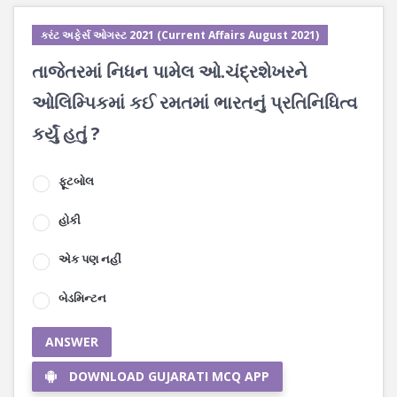
કરંટ અફેર્સ ઓગસ્ટ 2021 (Current Affairs August 2021)
તાજેતરમાં નિધન પામેલ ઓ.ચંદ્રશેખરને
ઓલિમ્પિકમાં કઈ રમતમાં ભારતનું પ્રતિનિધિત્વ
કર્યું હતું ?
ફૂટબોલ
હોકી
એક પણ નહીં
બેડમિન્ટન
ANSWER
DOWNLOAD GUJARATI MCQ APP