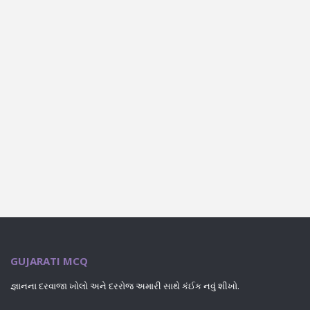
GUJARATI MCQ
જ્ઞાનના દરવાજા ખોલો અને દરરોજ અમારી સાથે કંઈક નવું શીખો.