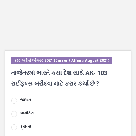
કરંટ અફેર્સ ઓગસ્ટ 2021 (Current Affairs August 2021)
તાજેતરમાં ભારતે કયા દેશ સાથે AK- 103
રાઈફલ્સ ખરીદવા માટે કરાર કર્યો છે ?
જાપાન
અમેરિકા
ફ્રાન્સ