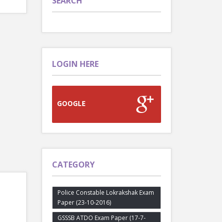
SEARCH
LOGIN HERE
GOOGLE
CATEGORY
Police Constable Lokrakshak Exam
Paper (23-10-2016)
GSSSB ATDO Exam Paper (17-7-