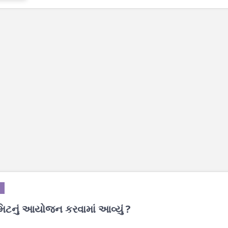
 સમિટનું આયોજન કરવામાં આવ્યું ?