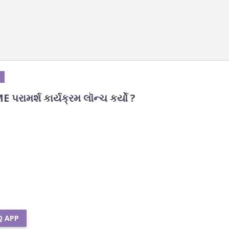
 પરામર્શ કાર્યક્રમ લૉન્ચ કર્યો ?
Q APP