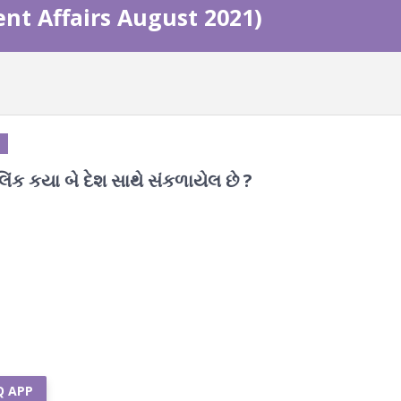
ent Affairs August 2021)
લિંક કયા બે દેશ સાથે સંકળાયેલ છે ?
Q APP