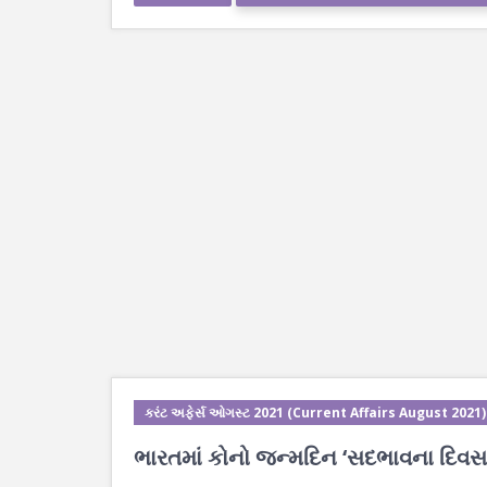
કરંટ અફેર્સ ઓગસ્ટ 2021 (Current Affairs August 2021)
ભારતમાં કોનો જન્મદિન ‘સદભાવના દિવસ