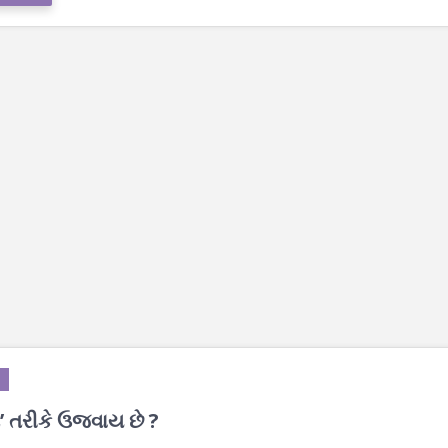
’ તરીકે ઉજવાય છે ?