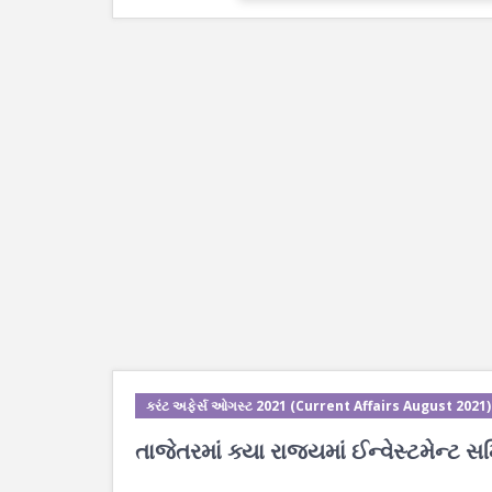
કરંટ અફેર્સ ઓગસ્ટ 2021 (Current Affairs August 2021)
તાજેતરમાં ક્યા રાજ્યમાં ઈન્વેસ્ટમેન્ટ