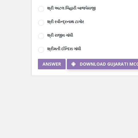
શ્રી અટલ બિહારી બાજપેયજી
શ્રી રવીન્દ્રનાથ ટાગોર
શ્રી રાજીવ ગાંધી
શ્રીમતી ઈન્દિરા ગાંધી
ANSWER
DOWNLOAD GUJARATI MC