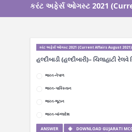
કરંટ અફેર્સ ઓગસ્ટ 2021 (Curr
કરંટ અફેર્સ ઓગસ્ટ 2021 (Current Affairs August 2021)
હલ્દીબાડી (હલ્દીબારી)– ચિલાહાટી રેલવે 
ભારત-નેપાળ
ભારત–પાકિસ્તાન
ભારત-ભૂટાન
ભારત-બાંગ્લાદેશ
ANSWER
DOWNLOAD GUJARATI MC