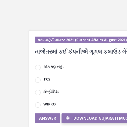
કરંટ અફેર્સ ઓગસ્ટ 2021 (Current Affairs August 2021)
તાજેતરમાં કઈ કંપનીએ ગૂગલ કલાઉડ ગેર
એક પણ નહીં
TCS
ઈન્ફોસિસ
WIPRO
ANSWER
DOWNLOAD GUJARATI MC