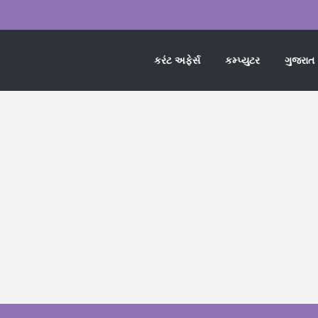
કરંટ અફેર્સ
કમ્પ્યુટર
ગુજરાત