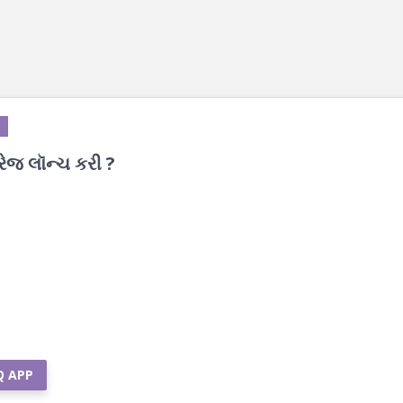
ેજ લૉન્ચ કરી ?
Q APP