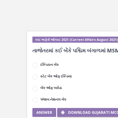
કરંટ અફેર્સ ઓગસ્ટ 2021 (Current Affairs August 2021)
તાજેતરમાં કઈ બેંકે પશ્ચિમ બંગાળમાં MSME
ઈન્ડિયન બેંક
સ્ટેટ બેંક ઓફ ઈન્ડિયા
બેંક ઓફ બરોડા
પંજાબ નેશનલ બેંક
ANSWER
DOWNLOAD GUJARATI MC