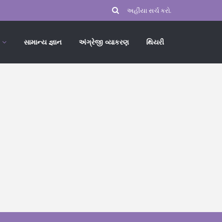
સામાન્ય જ્ઞાન
અંગ્રેજી વ્યાકરણ
થિયરી