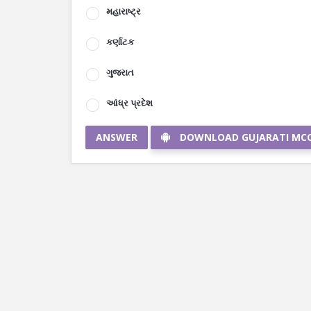
મહારાષ્ટ્ર
કર્ણાટક
ગુજરાત
આંધ્ર પ્રદેશ
ANSWER
DOWNLOAD GUJARATI MC