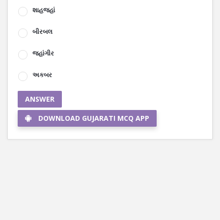
શાહજહાં
બીરબલ
જહાંગીર
અકબર
ANSWER
DOWNLOAD GUJARATI MCQ APP