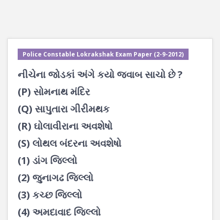
Police Constable Lokrakshak Exam Paper (2-9-2012)
નીચેના જોડકાં અંગે કયો જવાબ સાચો છે ?
(P) સોમનાથ મંદિર
(Q) સાપુતારા ગીરીમથક
(R) ઘોલાવીરાના અવશેષો
(S) લોથલ બંદરના અવશેષો
(1) ડાંગ જિલ્લો
(2) જુનાગઢ જિલ્લો
(3) કચ્છ જિલ્લો
(4) અમદાવાદ જિલ્લો