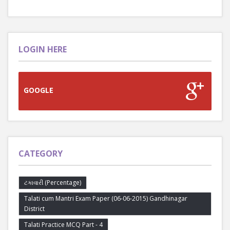
LOGIN HERE
GOOGLE
CATEGORY
ટકાવારી (Percentage)
Talati cum Mantri Exam Paper (06-06-2015) Gandhinagar
District
Talati Practice MCQ Part - 4