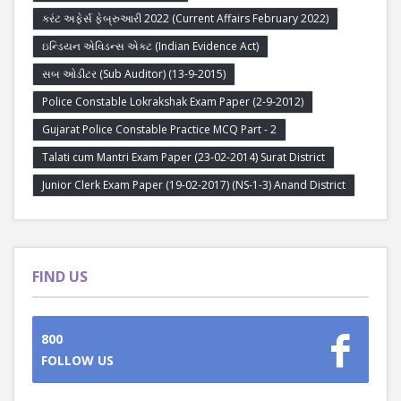
કરંટ અફેર્સ ફેબ્રુઆરી 2022 (Current Affairs February 2022)
ઇન્ડિયન એવિડન્સ એક્ટ (Indian Evidence Act)
સબ ઓડીટર (Sub Auditor) (13-9-2015)
Police Constable Lokrakshak Exam Paper (2-9-2012)
Gujarat Police Constable Practice MCQ Part - 2
Talati cum Mantri Exam Paper (23-02-2014) Surat District
Junior Clerk Exam Paper (19-02-2017) (NS-1-3) Anand District
FIND US
800
FOLLOW US