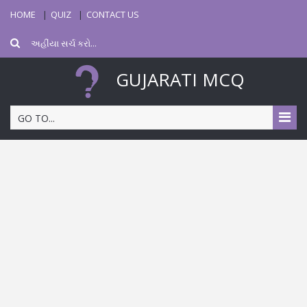
HOME
QUIZ
CONTACT US
GUJARATI MCQ
GO TO...