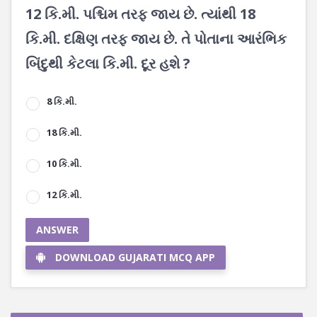
12 કિ.મી. પશ્ચિમ તરફ જાય છે. ત્યાંથી 18
કિ.મી. દક્ષિણ તરફ જાય છે. તે પોતાના આરંભિક
બિંદુથી કેટલા કિ.મી. દૂર હશે ?
8 કિ.મી.
18 કિ.મી.
10 કિ.મી.
12 કિ.મી.
ANSWER
DOWNLOAD GUJARATI MCQ APP