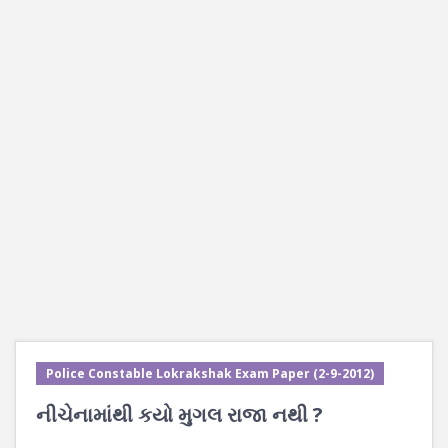
Police Constable Lokrakshak Exam Paper (2-9-2012)
નીચેનામાંથી કયો મુગલ રાજા નથી ?