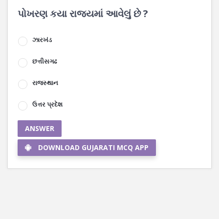
પોખરણ કયા રાજ્યમાં આવેલું છે ?
ઝારખંડ
છત્તીસગઢ
રાજસ્થાન
ઉત્તર પ્રદેશ
ANSWER
DOWNLOAD GUJARATI MCQ APP