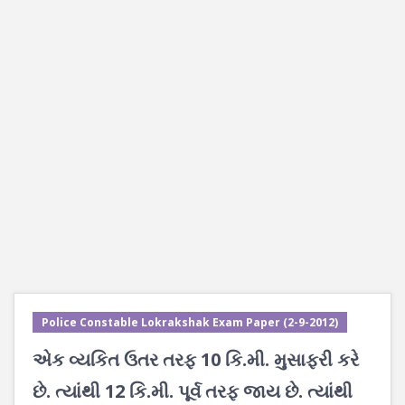
Police Constable Lokrakshak Exam Paper (2-9-2012)
એક વ્યકિત ઉતર તરફ 10 કિ.મી. મુસાફરી કરે
છે. ત્યાંથી 12 કિ.મી. પૂર્વ તરફ જાય છે. ત્યાંથી