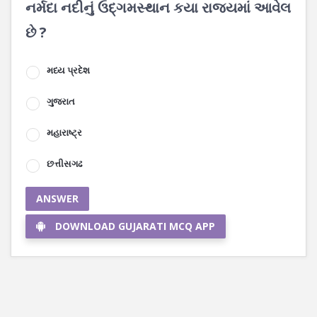
નર્મદા નદીનું ઉદ્ગમસ્થાન કયા રાજ્યમાં આવેલ
છે ?
મધ્ય પ્રદેશ
ગુજરાત
મહારાષ્ટ્ર
છત્તીસગઢ
ANSWER
DOWNLOAD GUJARATI MCQ APP