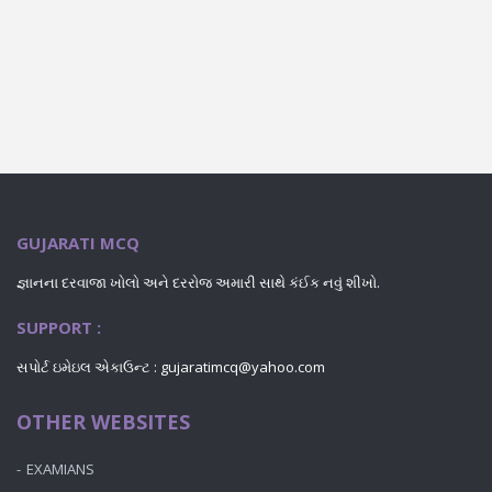
GUJARATI MCQ
જ્ઞાનના દરવાજા ખોલો અને દરરોજ અમારી સાથે કંઈક નવું શીખો.
SUPPORT :
સપોર્ટ ઇમેઇલ એકાઉન્ટ : gujaratimcq@yahoo.com
OTHER WEBSITES
EXAMIANS