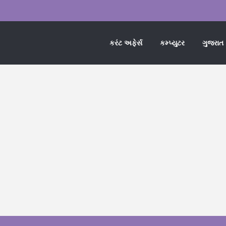
કરંટ અફેર્સ
કમ્પ્યુટર
ગુજરાત