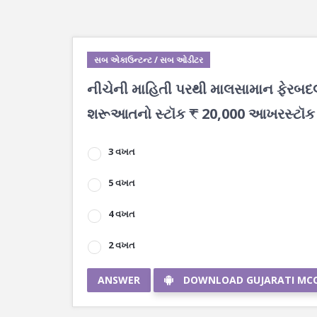
સબ એકાઉન્ટન્ટ / સબ ઓડીટર
નીચેની માહિતી પરથી માલસામાન ફેરબદલ
શરૂઆતનો સ્ટૉક ₹ 20,000 આખરસ્ટૉક 
3 વખત
5 વખત
4 વખત
2 વખત
ANSWER
DOWNLOAD GUJARATI MC