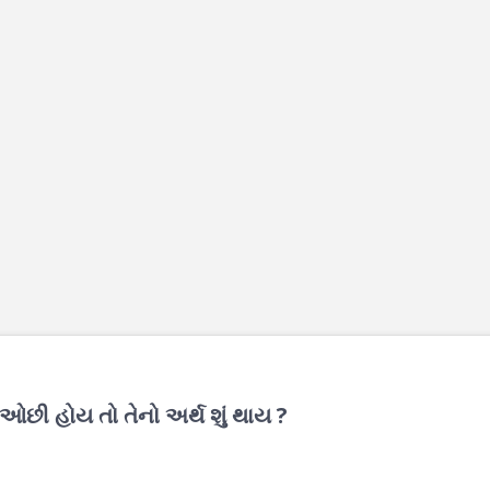
ઓછી હોય તો તેનો અર્થ શું થાય ?