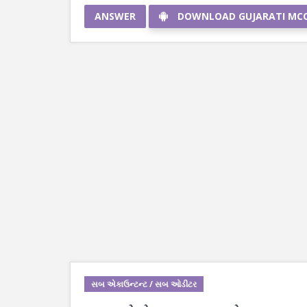
ANSWER
DOWNLOAD GUJARATI MC
સબ એકાઉન્ટન્ટ / સબ ઓડીટર