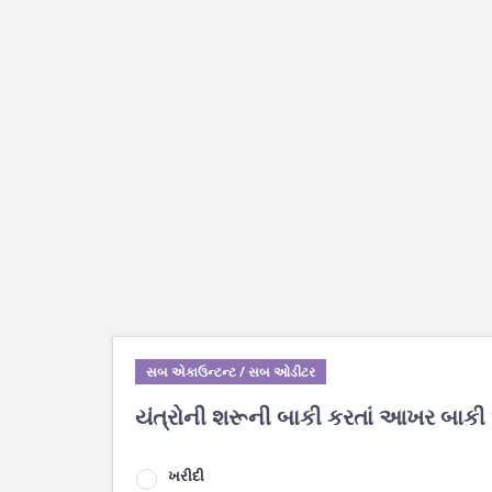
સબ એકાઉન્ટન્ટ / સબ ઓડીટર
યંત્રોની શરૂની બાકી કરતાં આખર બાકી 
ખરીદી