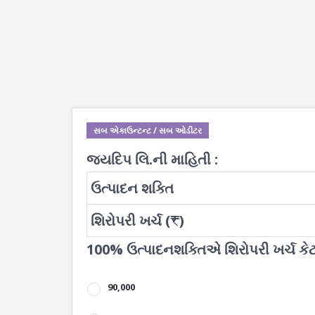
સબ એકાઉન્ટન્ટ / સબ ઓડીટર
જયદિપ લિ.ની માહિતી :
ઉત્પાદન શક્તિ
શિરોપરી ખર્ચ (₹)
100% ઉત્પાદનશક્તિએ શિરોપરી ખર્ચ કેટ
90,000