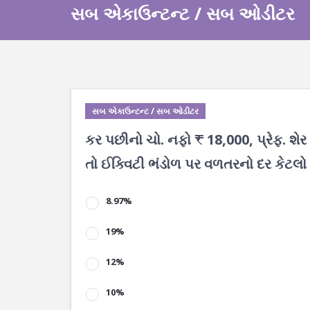
સબ એકાઉન્ટન્ટ / સબ ઓડીટર
સબ એકાઉન્ટન્ટ / સબ ઓડીટર
કર પછીનો ચો. નફો ₹ 18,000, પ્રેફ. શેર 
તો ઈક્વિટી ભંડોળ પર વળતરનો દર કેટલો
8.97%
19%
12%
10%