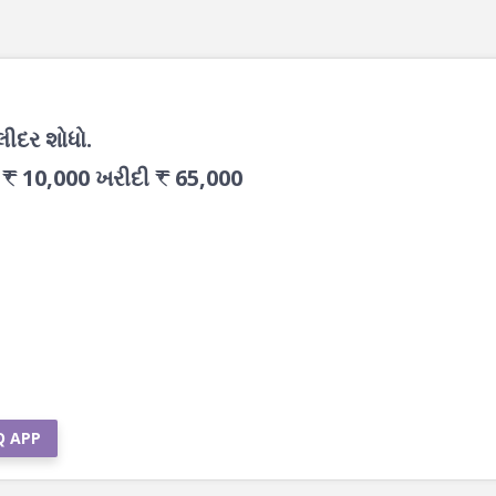
ીદર શોધો.
₹ 10,000 ખરીદી ₹ 65,000
Q APP