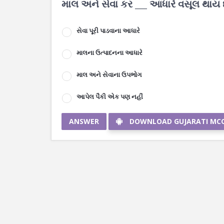
માલ અને સેવા કર ___ આધારે વસૂલ થાય છ
સેવા પૂરી પાડવાના આધારે
માલના ઉત્પાદનના આધારે
માલ અને સેવાના ઉપભોગ
આપેલ પૈકી એક પણ નહીં
ANSWER
DOWNLOAD GUJARATI MC