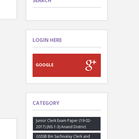
SEARCH
LOGIN HERE
GOOGLE
CATEGORY
Junior Clerk Exam Paper (19-02-
2017) (NS-1-3) Anand District
GSSSB Bin Sachivalay Clerk and