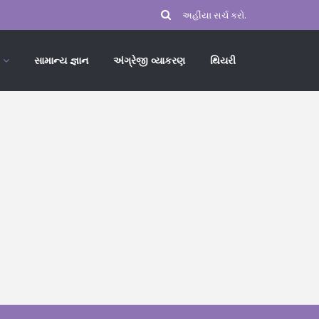
સામાન્ય જ્ઞાન
અંગ્રેજી વ્યાકરણ
થિયરી