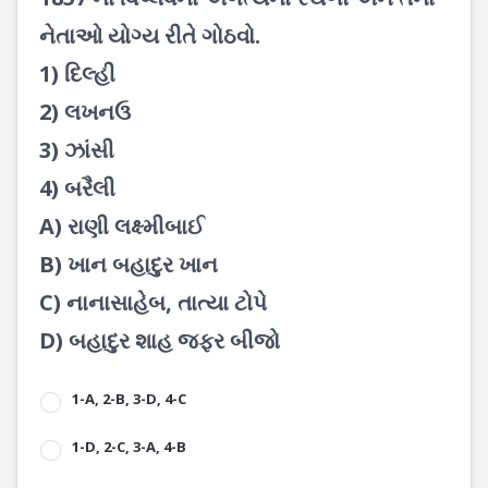
નેતાઓ યોગ્ય રીતે ગોઠવો.
1) દિલ્હી
2) લખનઉ
3) ઝાંસી
4) બરૈલી
A) રાણી લક્ષ્મીબાઈ
B) ખાન બહાદુર ખાન
C) નાનાસાહેબ, તાત્યા ટોપે
D) બહાદુર શાહ જફર બીજો
1-A, 2-B, 3-D, 4-C
1-D, 2-C, 3-A, 4-B