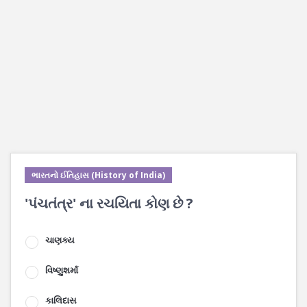
ભારતનો ઈતિહાસ (History of India)
'પંચતંત્ર' ના રચયિતા કોણ છે ?
ચાણક્ય
વિષ્ણુશર્મા
કાલિદાસ