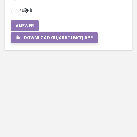
પાણિની
ANSWER
DOWNLOAD GUJARATI MCQ APP