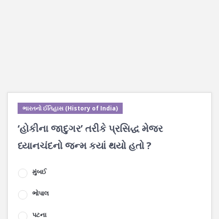
ભારતનો ઈતિહાસ (History of India)
‘હોકીના જાદુગર’ તરીકે પ્રસિદ્ધ મેજર
ધ્યાનચંદનો જન્મ કયાં થયો હતો ?
મુંબઈ
ભોપાલ
પટના