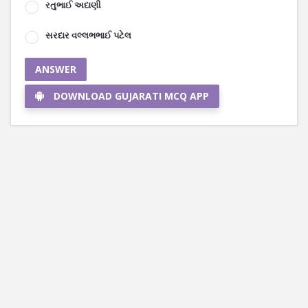
રતુભાઈ અદાણી
સરદાર વલ્લભભાઈ પટેલ
ANSWER
DOWNLOAD GUJARATI MCQ APP