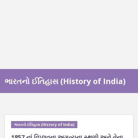
ભારતનો ઈતિહાસ (History of India)
ભારતનો ઈતિહાસ (History of India)
1857 નાં વિપ્લવના અગત્યના સ્થળો અને તેના