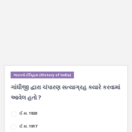
ભારતનો ઈતિહાસ (History of India)
ગાંધીજી દ્વારા ચંપારણ સત્યાગ્રહ ક્યારે કરવામાં
આવેલ હતો ?
ઈ.સ. 1920
ઈ.સ. 1917