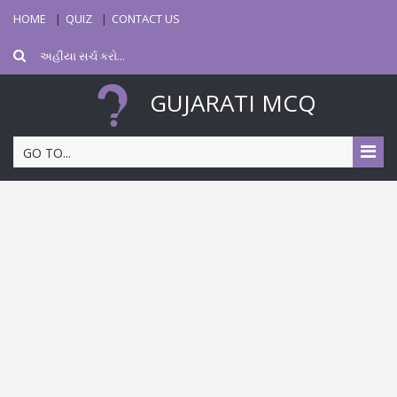
HOME
QUIZ
CONTACT US
GUJARATI MCQ
GO TO...