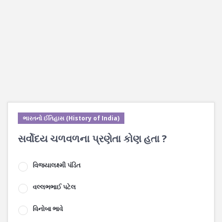
ભારતનો ઈતિહાસ (History of India)
સર્વોદય ચળવળના પ્રણેતા કોણ હતા ?
વિજયાલક્ષ્મી પંડિત
વલ્લભભાઈ પટેલ
વિનોબા ભાવે