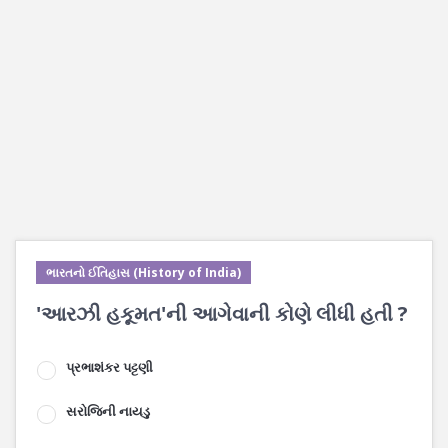
ભારતનો ઈતિહાસ (History of India)
'આરઝી હકૂમત'ની આગેવાની કોણે લીધી હતી ?
પ્રભાશંકર પટ્ટણી
સરોજિની નાયડુ